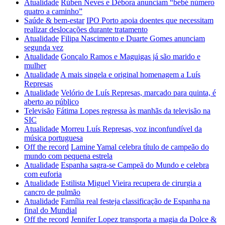
Atualidade
Rúben Neves e Débora anunciam “bebé número
quatro a caminho”
Saúde & bem-estar
IPO Porto apoia doentes que necessitam
realizar deslocações durante tratamento
Atualidade
Filipa Nascimento e Duarte Gomes anunciam
segunda vez
Atualidade
Gonçalo Ramos e Maguigas já são marido e
mulher
Atualidade
A mais singela e original homenagem a Luís
Represas
Atualidade
Velório de Luís Represas, marcado para quinta, é
aberto ao público
Televisão
Fátima Lopes regressa às manhãs da televisão na
SIC
Atualidade
Morreu Luís Represas, voz inconfundível da
música portuguesa
Off the record
Lamine Yamal celebra título de campeão do
mundo com pequena estrela
Atualidade
Espanha sagra-se Campeã do Mundo e celebra
com euforia
Atualidade
Estilista Miguel Vieira recupera de cirurgia a
cancro de pulmão
Atualidade
Família real festeja classificação de Espanha na
final do Mundial
Off the record
Jennifer Lopez transporta a magia da Dolce &