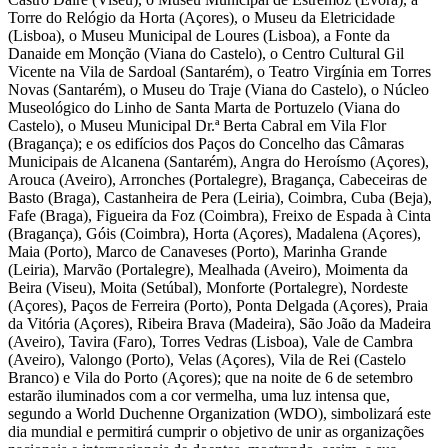
Torre do Relógio da Horta (Açores), o Museu da Eletricidade
(Lisboa), o Museu Municipal de Loures (Lisboa), a Fonte da
Danaide em Monção (Viana do Castelo), o Centro Cultural Gil
Vicente na Vila de Sardoal (Santarém), o Teatro Virgínia em Torres
Novas (Santarém), o Museu do Traje (Viana do Castelo), o Núcleo
Museológico do Linho de Santa Marta de Portuzelo (Viana do
Castelo), o Museu Municipal Dr.ª Berta Cabral em Vila Flor
(Bragança); e os edifícios dos Paços do Concelho das Câmaras
Municipais de Alcanena (Santarém), Angra do Heroísmo (Açores),
Arouca (Aveiro), Arronches (Portalegre), Bragança, Cabeceiras de
Basto (Braga), Castanheira de Pera (Leiria), Coimbra, Cuba (Beja),
Fafe (Braga), Figueira da Foz (Coimbra), Freixo de Espada à Cinta
(Bragança), Góis (Coimbra), Horta (Açores), Madalena (Açores),
Maia (Porto), Marco de Canaveses (Porto), Marinha Grande
(Leiria), Marvão (Portalegre), Mealhada (Aveiro), Moimenta da
Beira (Viseu), Moita (Setúbal), Monforte (Portalegre), Nordeste
(Açores), Paços de Ferreira (Porto), Ponta Delgada (Açores), Praia
da Vitória (Açores), Ribeira Brava (Madeira), São João da Madeira
(Aveiro), Tavira (Faro), Torres Vedras (Lisboa), Vale de Cambra
(Aveiro), Valongo (Porto), Velas (Açores), Vila de Rei (Castelo
Branco) e Vila do Porto (Açores); que na noite de 6 de setembro
estarão iluminados com a cor vermelha, uma luz intensa que,
segundo a World Duchenne Organization (WDO), simbolizará este
dia mundial e permitirá cumprir o objetivo de unir as organizações