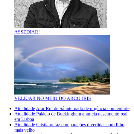
ASSEDIAR!
VELEJAR NO MEIO DO ARCO-ÍRIS
Atualidade
Ator Rui de Sá internado de urgência com enfarte
Atualidade
Palácio de Buckingham anuncia nascimento real
em Lisboa
Atualidade
Cristiano faz comparações divertidas com filho
mais velho