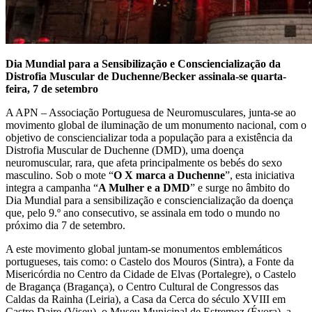
Dia Mundial para a Sensibilização e Consciencialização da
Distrofia Muscular de Duchenne/Becker assinala-se quarta-
feira, 7 de setembro
A APN – Associação Portuguesa de Neuromusculares, junta-se ao
movimento global de iluminação de um monumento nacional, com o
objetivo de consciencializar toda a população para a existência da
Distrofia Muscular de Duchenne (DMD), uma doença
neuromuscular, rara, que afeta principalmente os bebés do sexo
masculino. Sob o mote “
O X marca a Duchenne
”, esta iniciativa
integra a campanha “
A Mulher e a DMD
” e surge no âmbito do
Dia Mundial para a sensibilização e consciencialização da doença
que, pelo 9.º ano consecutivo, se assinala em todo o mundo no
próximo dia 7 de setembro.
A este movimento global juntam-se monumentos emblemáticos
portugueses, tais como: o Castelo dos Mouros (Sintra), a Fonte da
Misericórdia no Centro da Cidade de Elvas (Portalegre), o Castelo
de Bragança (Bragança), o Centro Cultural de Congressos das
Caldas da Rainha (Leiria), a Casa da Cerca do século XVIII em
Castro Daire (Viseu), o Museu Municipal de Estremoz (Évora), a