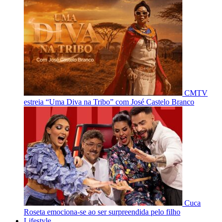
CMTV
estreia “Uma Diva na Tribo” com José Castelo Branco
Cuca
Roseta emociona-se ao ser surpreendida pelo filho
Lifestyle