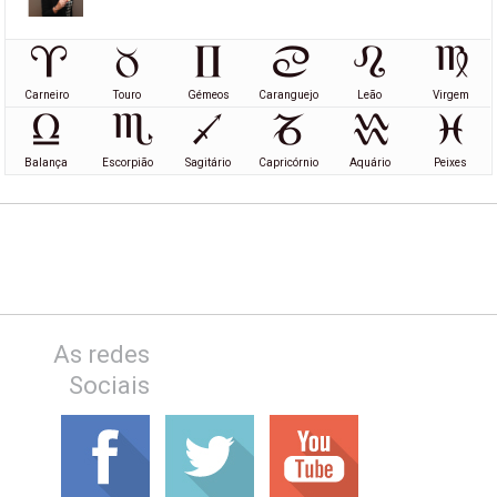
Carneiro
Touro
Gémeos
Caranguejo
Leão
Virgem
Balança
Escorpião
Sagitário
Capricórnio
Aquário
Peixes
As redes
Sociais