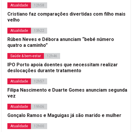
Atualidade
12h58
Cristiano faz comparações divertidas com filho mais
velho
Atualidade
13h22
Rúben Neves e Débora anunciam “bebé número
quatro a caminho”
Saúde & bem-estar
12h46
IPO Porto apoia doentes que necessitam realizar
deslocações durante tratamento
Atualidade
12h57
Filipa Nascimento e Duarte Gomes anunciam segunda
vez
Atualidade
19h06
Gonçalo Ramos e Maguigas já são marido e mulher
Atualidade
12h00