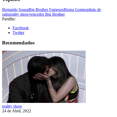
Bernardo Sousa
Big Brother Famosos
Bruna Gomes
piloto de
ralis
reality show
vencedor Big Brother
Partilhe:
Facebook
Twitter
Recomendados
reality show
24 de Abril, 2022