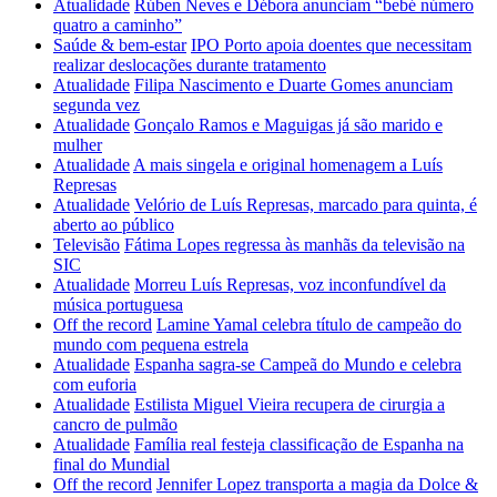
Atualidade
Rúben Neves e Débora anunciam “bebé número
quatro a caminho”
Saúde & bem-estar
IPO Porto apoia doentes que necessitam
realizar deslocações durante tratamento
Atualidade
Filipa Nascimento e Duarte Gomes anunciam
segunda vez
Atualidade
Gonçalo Ramos e Maguigas já são marido e
mulher
Atualidade
A mais singela e original homenagem a Luís
Represas
Atualidade
Velório de Luís Represas, marcado para quinta, é
aberto ao público
Televisão
Fátima Lopes regressa às manhãs da televisão na
SIC
Atualidade
Morreu Luís Represas, voz inconfundível da
música portuguesa
Off the record
Lamine Yamal celebra título de campeão do
mundo com pequena estrela
Atualidade
Espanha sagra-se Campeã do Mundo e celebra
com euforia
Atualidade
Estilista Miguel Vieira recupera de cirurgia a
cancro de pulmão
Atualidade
Família real festeja classificação de Espanha na
final do Mundial
Off the record
Jennifer Lopez transporta a magia da Dolce &