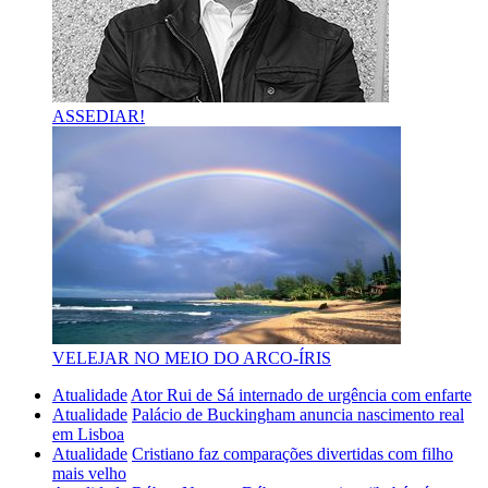
ASSEDIAR!
VELEJAR NO MEIO DO ARCO-ÍRIS
Atualidade
Ator Rui de Sá internado de urgência com enfarte
Atualidade
Palácio de Buckingham anuncia nascimento real
em Lisboa
Atualidade
Cristiano faz comparações divertidas com filho
mais velho