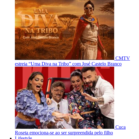
CMTV
estreia “Uma Diva na Tribo” com José Castelo Branco
Cuca
Roseta emociona-se ao ser surpreendida pelo filho
Lifestyle