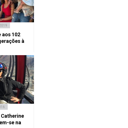
 2019
e aos 102
gerações à
016
 Catherine
tem-se na