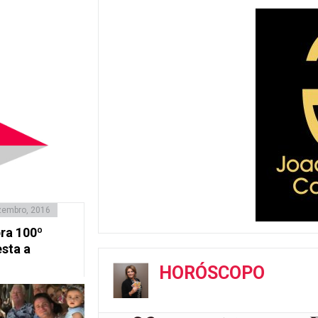
zembro, 2016
bra 100º
esta a
HORÓSCOPO