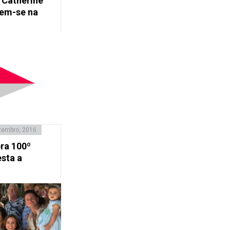
 Catherine
tem-se na
zembro, 2016
bra 100º
esta a