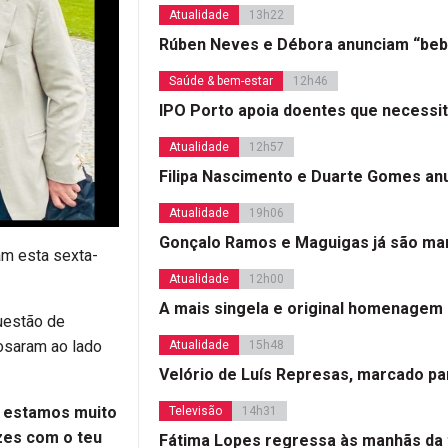
Atualidade
13h22
Rúben Neves e Débora anunciam “beb
Saúde & bem-estar
12h46
IPO Porto apoia doentes que necessi
Atualidade
12h57
Filipa Nascimento e Duarte Gomes a
Atualidade
19h06
Gonçalo Ramos e Maguigas já são mar
am esta sexta-
Atualidade
12h00
A mais singela e original homenagem
uestão de
posaram ao lado
Atualidade
15h48
Velório de Luís Represas, marcado par
e estamos muito
Televisão
14h31
zes com o teu
Fátima Lopes regressa às manhãs da 