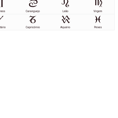
meos
Caranguejo
Leão
Virgem
tário
Capricórnio
Aquário
Peixes