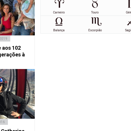
Carneiro
Touro
Gé
Balança
Escorpião
Sagi
 2019
e aos 102
gerações à
016