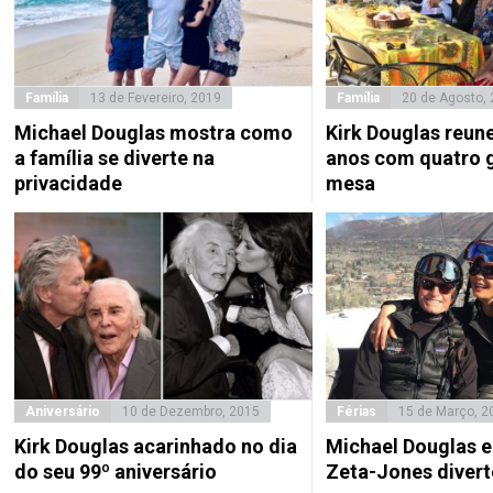
Família
13 de Fevereiro, 2019
Família
20 de Agosto,
Michael Douglas mostra como
Kirk Douglas reun
a família se diverte na
anos com quatro 
privacidade
mesa
Aniversário
10 de Dezembro, 2015
Férias
15 de Março, 2
Kirk Douglas acarinhado no dia
Michael Douglas e
do seu 99º aniversário
Zeta-Jones diver