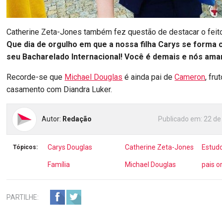
Catherine Zeta-Jones também fez questão de destacar o feito d
Que dia de orgulho em que a nossa filha Carys se forma
seu Bacharelado Internacional! Você é demais e nós am
Recorde-se que
Michael Douglas
é ainda pai de
Cameron
, fru
casamento com Diandra Luker.
Autor:
Redação
Publicado em:
22 de
Carys Douglas
Catherine Zeta-Jones
Estud
Tópicos:
Família
Michael Douglas
pais o
PARTILHE: