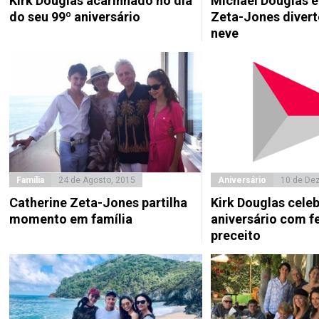
Kirk Douglas acarinhado no dia
Michael Douglas e
do seu 99º aniversário
Zeta-Jones diver
neve
Família
24 de Agosto, 2015
Aniversário
10 de De
Catherine Zeta-Jones partilha
Kirk Douglas cele
momento em família
aniversário com f
preceito