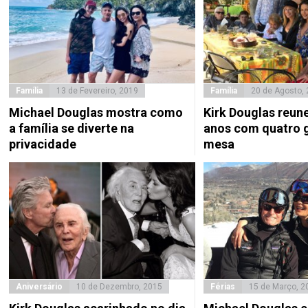
Família
13 de Fevereiro, 2019
Família
20 de Agosto,
Michael Douglas mostra como
Kirk Douglas reun
a família se diverte na
anos com quatro 
privacidade
mesa
Aniversário
10 de Dezembro, 2015
Férias
15 de Março, 2