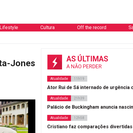
Lifestyle
Cultura
Off the record
S
AS ÚLTIMAS
eta-Jones
A NÃO PERDER
Atualidade
11h19
Ator Rui de Sá internado de urgência
Atualidade
21h39
Palácio de Buckingham anuncia nasci
Atualidade
12h58
Cristiano faz comparações divertidas