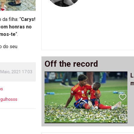
a filha: “
Carys!
 com honras no
amos-te
“.
to do seu
Off the record
 Maio, 2021 17:03
L
m
os
rgulhosos