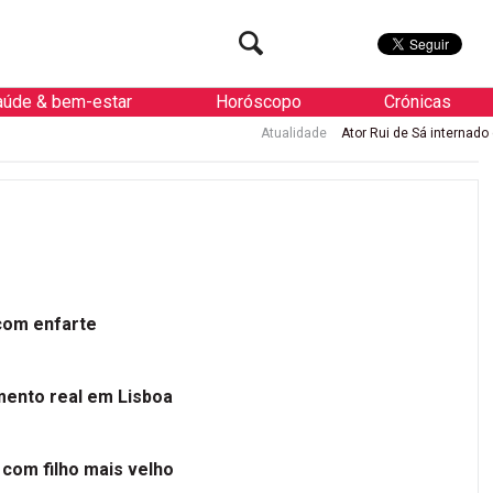
aúde & bem-estar
Horóscopo
Crónicas
Atualidade
Ator Rui de Sá internado de urgência com en
 com enfarte
mento real em Lisboa
 com filho mais velho