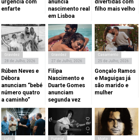
urgência com
anuncia
divertidas com
enfarte
nascimento real
filho mais velho
em Lisboa
Gravidez
Gravidez
Casamento
28 de Julho, 2026
27 de Julho, 2026
25 de Julho, 2026
Rúben Neves e
Filipa
Gonçalo Ramos
Débora
Nascimento e
e Maguigas já
anunciam “bebé
Duarte Gomes
são marido e
número quatro
anunciam
mulher
a caminho”
segunda vez
Luto
Funeral
Morte