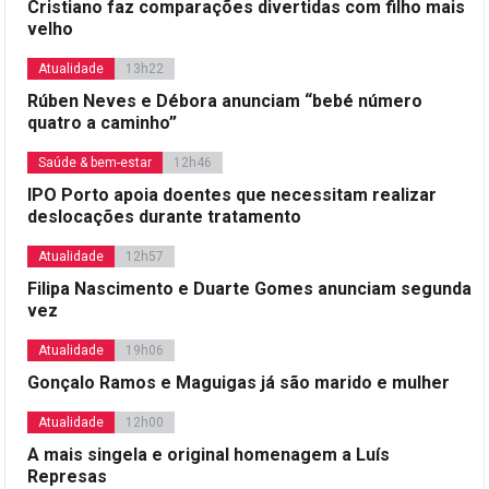
Cristiano faz comparações divertidas com filho mais
velho
Atualidade
13h22
Rúben Neves e Débora anunciam “bebé número
quatro a caminho”
Saúde & bem-estar
12h46
IPO Porto apoia doentes que necessitam realizar
deslocações durante tratamento
Atualidade
12h57
Filipa Nascimento e Duarte Gomes anunciam segunda
vez
Atualidade
19h06
Gonçalo Ramos e Maguigas já são marido e mulher
Atualidade
12h00
A mais singela e original homenagem a Luís
Represas