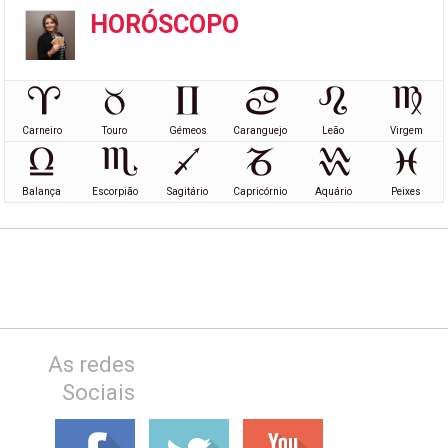
HORÓSCOPO
Carneiro
Touro
Gémeos
Caranguejo
Leão
Virgem
Balança
Escorpião
Sagitário
Capricórnio
Aquário
Peixes
As redes
Sociais