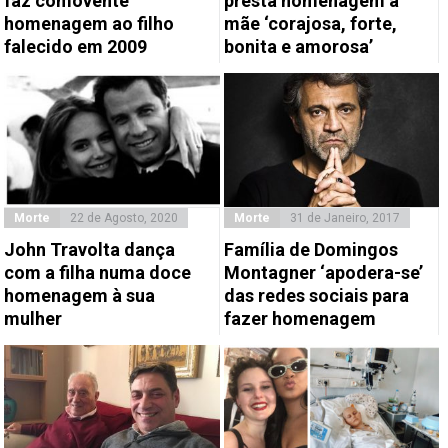
faz comovente
presta homenagem à
homenagem ao filho
mãe ‘corajosa, forte,
falecido em 2009
bonita e amorosa’
Morte
22 de Agosto, 2020
Morte
31 de Janeiro, 2017
John Travolta dança
Família de Domingos
com a filha numa doce
Montagner ‘apodera-se’
homenagem à sua
das redes sociais para
mulher
fazer homenagem