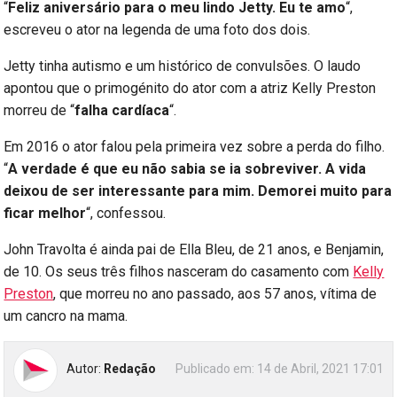
“
Feliz aniversário para o meu lindo Jetty. Eu te amo
“,
escreveu o ator na legenda de uma foto dos dois.
Jetty tinha autismo e um histórico de convulsões. O laudo
apontou que o primogénito do ator com a atriz Kelly Preston
morreu de “
falha cardíaca
“.
Em 2016 o ator falou pela primeira vez sobre a perda do filho.
“
A verdade é que eu não sabia se ia sobreviver. A vida
deixou de ser interessante para mim. Demorei muito para
ficar melhor
“, confessou.
John Travolta é ainda pai de Ella Bleu, de 21 anos, e Benjamin,
de 10. Os seus três filhos nasceram do casamento com
Kelly
Preston
, que morreu no ano passado, aos 57 anos, vítima de
um cancro na mama.
Autor:
Redação
Publicado em:
14 de Abril, 2021 17:01