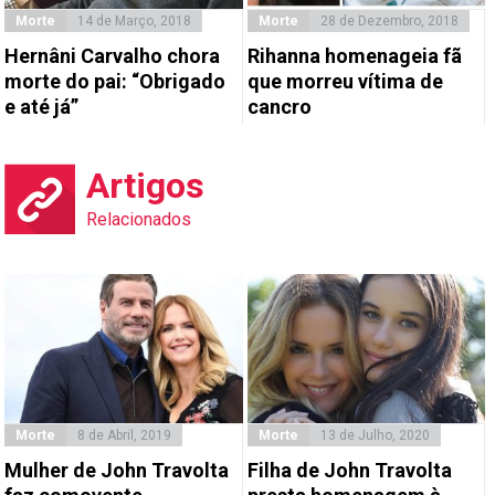
Morte
14 de Março, 2018
Morte
28 de Dezembro, 2018
Hernâni Carvalho chora
Rihanna homenageia fã
morte do pai: “Obrigado
que morreu vítima de
e até já”
cancro
Artigos
Relacionados
Morte
8 de Abril, 2019
Morte
13 de Julho, 2020
Mulher de John Travolta
Filha de John Travolta