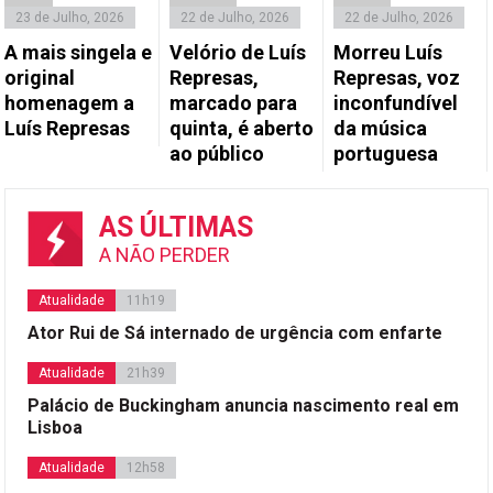
23 de Julho, 2026
22 de Julho, 2026
22 de Julho, 2026
A mais singela e
Velório de Luís
Morreu Luís
original
Represas,
Represas, voz
homenagem a
marcado para
inconfundível
Luís Represas
quinta, é aberto
da música
ao público
portuguesa
AS ÚLTIMAS
A NÃO PERDER
Atualidade
11h19
Ator Rui de Sá internado de urgência com enfarte
Atualidade
21h39
Palácio de Buckingham anuncia nascimento real em
Lisboa
Atualidade
12h58