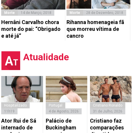
Morte
14 de Março, 2018
Morte
28 de Dezembro, 2018
Hernâni Carvalho chora
Rihanna homenageia fã
morte do pai: “Obrigado
que morreu vítima de
e até já”
cancro
Atualidade
Hospitalizado
Portugal
Cristiano Ronaldo
11h19
4 de Agosto, 2026
31 de Julho, 2026
Ator Rui de Sá
Palácio de
Cristiano faz
internado de
Buckingham
comparações