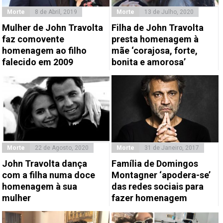
Morte
8 de Abril, 2019
Morte
13 de Julho, 2020
Mulher de John Travolta
Filha de John Travolta
faz comovente
presta homenagem à
homenagem ao filho
mãe ‘corajosa, forte,
falecido em 2009
bonita e amorosa’
Morte
22 de Agosto, 2020
Morte
31 de Janeiro, 2017
John Travolta dança
Família de Domingos
com a filha numa doce
Montagner ‘apodera-se’
homenagem à sua
das redes sociais para
mulher
fazer homenagem