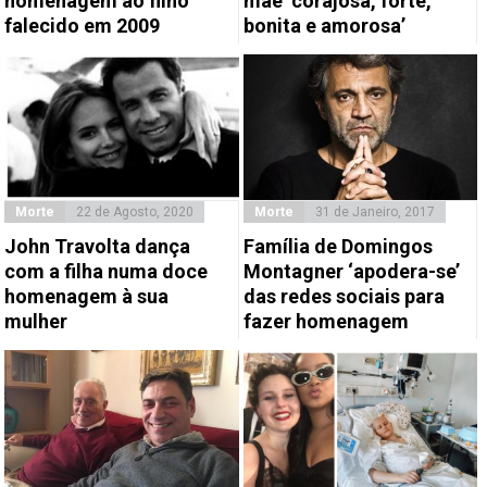
homenagem ao filho
mãe ‘corajosa, forte,
falecido em 2009
bonita e amorosa’
Morte
22 de Agosto, 2020
Morte
31 de Janeiro, 2017
John Travolta dança
Família de Domingos
com a filha numa doce
Montagner ‘apodera-se’
homenagem à sua
das redes sociais para
mulher
fazer homenagem