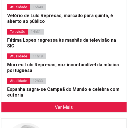
Atualidade
15h48
Velório de Luís Represas, marcado para quinta, é
aberto ao público
Televisão
14h31
Fátima Lopes regressa às manhãs da televisão na
SIC
Atualidade
11h19
Morreu Luís Represas, voz inconfundível da música
portuguesa
Atualidade
12h33
Espanha sagra-se Campeã do Mundo e celebra com
euforia
Ver Mais