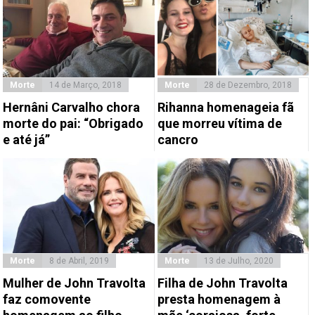
Morte
14 de Março, 2018
Morte
28 de Dezembro, 2018
Hernâni Carvalho chora
Rihanna homenageia fã
morte do pai: “Obrigado
que morreu vítima de
e até já”
cancro
Morte
8 de Abril, 2019
Morte
13 de Julho, 2020
Mulher de John Travolta
Filha de John Travolta
faz comovente
presta homenagem à