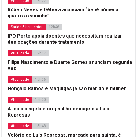
Atualidade
13h22
Rúben Neves e Débora anunciam “bebé número
quatro a caminho”
Saúde & bem-estar
12h46
IPO Porto apoia doentes que necessitam realizar
deslocações durante tratamento
Atualidade
12h57
Filipa Nascimento e Duarte Gomes anunciam segunda
vez
Atualidade
19h06
Gonçalo Ramos e Maguigas já são marido e mulher
Atualidade
12h00
A mais singela e original homenagem a Luís
Represas
Atualidade
15h48
Velório de Luís Represas, marcado para quinta, é