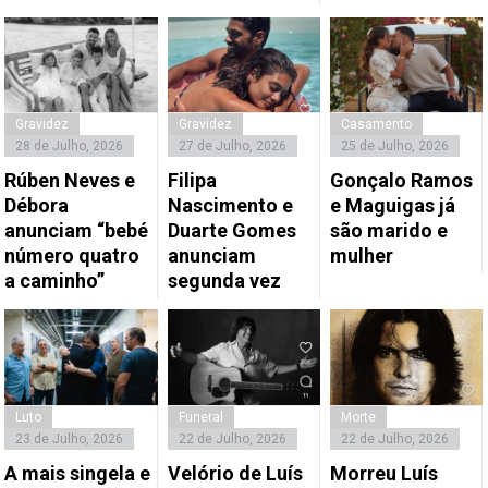
Gravidez
Gravidez
Casamento
28 de Julho, 2026
27 de Julho, 2026
25 de Julho, 2026
Rúben Neves e
Filipa
Gonçalo Ramos
Débora
Nascimento e
e Maguigas já
anunciam “bebé
Duarte Gomes
são marido e
número quatro
anunciam
mulher
a caminho”
segunda vez
Luto
Funeral
Morte
23 de Julho, 2026
22 de Julho, 2026
22 de Julho, 2026
A mais singela e
Velório de Luís
Morreu Luís