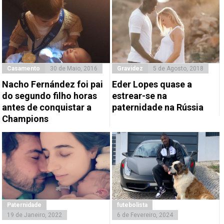
Casamento
30 de Maio, 2016
Gravidez
5 de Agosto, 2018
Nacho Fernández foi pai
Eder Lopes quase a
do segundo filho horas
estrear-se na
antes de conquistar a
paternidade na Rússia
Champions
Paternidade
futebolista
19 de Janeiro, 2022
6 de Fevereiro, 2024