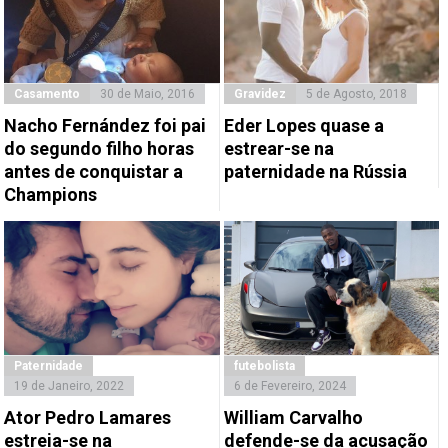
Casamento
30 de Maio, 2016
Gravidez
5 de Agosto, 2018
Nacho Fernández foi pai
Eder Lopes quase a
do segundo filho horas
estrear-se na
antes de conquistar a
paternidade na Rússia
Champions
Paternidade
futebolista
19 de Janeiro, 2022
6 de Fevereiro, 2024
Ator Pedro Lamares
William Carvalho
estreia-se na
defende-se da acusação