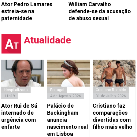
Ator Pedro Lamares
William Carvalho
estreia-se na
defende-se da acusação
paternidade
de abuso sexual
Atualidade
Hospitalizado
Portugal
Cristiano Ronaldo
11h19
4 de Agosto, 2026
31 de Julho, 2026
Ator Rui de Sá
Palácio de
Cristiano faz
internado de
Buckingham
comparações
urgência com
anuncia
divertidas com
enfarte
nascimento real
filho mais velho
em Lisboa