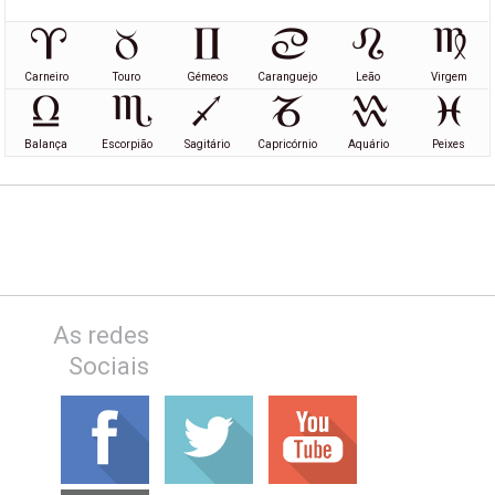
Carneiro
Touro
Gémeos
Caranguejo
Leão
Virgem
Balança
Escorpião
Sagitário
Capricórnio
Aquário
Peixes
As redes
Sociais