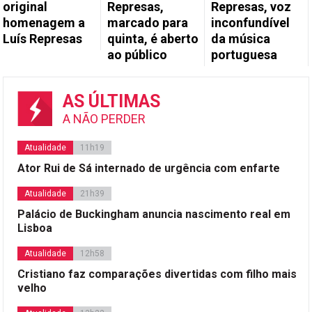
original
Represas,
Represas, voz
homenagem a
marcado para
inconfundível
Luís Represas
quinta, é aberto
da música
ao público
portuguesa
AS ÚLTIMAS
A NÃO PERDER
Atualidade
11h19
Ator Rui de Sá internado de urgência com enfarte
Atualidade
21h39
Palácio de Buckingham anuncia nascimento real em
Lisboa
Atualidade
12h58
Cristiano faz comparações divertidas com filho mais
velho