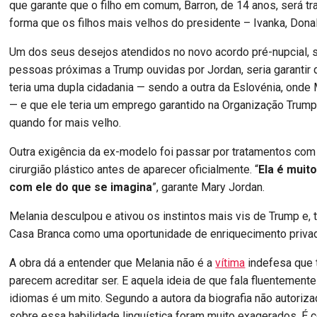
que garante que o filho em comum, Barron, de 14 anos, será 
forma que os filhos mais velhos do presidente – Ivanka, Donald
Um dos seus desejos atendidos no novo acordo pré-nupcial, 
pessoas próximas a Trump ouvidas por Jordan, seria garantir q
teria uma dupla cidadania — sendo a outra da Eslovénia, onde
— e que ele teria um emprego garantido na Organização Trump
quando for mais velho.
Outra exigência da ex-modelo foi passar por tratamentos co
cirurgião plástico antes de aparecer oficialmente. “
Ela é muit
com ele do que se imagina
”, garante Mary Jordan.
Melania desculpou e ativou os instintos mais vis de Trump e, t
Casa Branca como uma oportunidade de enriquecimento priva
A obra dá a entender que Melania não é a
vítima
indefesa que 
parecem acreditar ser. E aquela ideia de que fala fluentemente
idiomas é um mito. Segundo a autora da biografia não autoriz
sobre essa habilidade linguística foram muito exagerados. É 