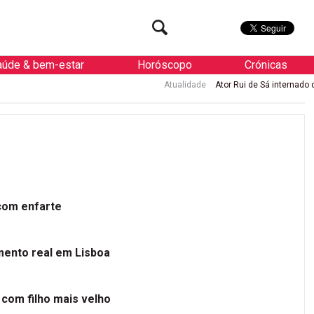
aúde & bem-estar
Horóscopo
Crónicas
Atualidade
Ator Rui de Sá internado de urgência com 
 com enfarte
mento real em Lisboa
 com filho mais velho