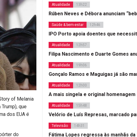
Atualidade
13h22
Rúben Neves e Débora anunciam “beb
Saúde & bem-estar
12h46
IPO Porto apoia doentes que necessi
Atualidade
12h57
Filipa Nascimento e Duarte Gomes a
Atualidade
19h06
Gonçalo Ramos e Maguigas já são mar
Atualidade
12h00
A mais singela e original homenagem
Story of Melania
Atualidade
15h48
a Trump), que
dama dos EUA é
Velório de Luís Represas, marcado par
Televisão
14h31
pórter do
Fátima Lopes regressa às manhãs da 