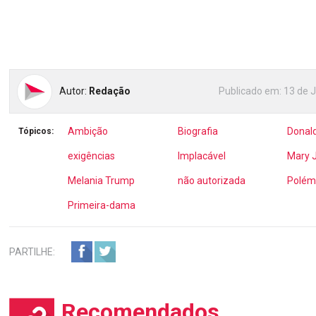
Autor:
Redação
Publicado em:
13 de 
Ambição
Biografia
Donal
Tópicos:
exigências
Implacável
Mary 
Melania Trump
não autorizada
Polém
Primeira-dama
PARTILHE:
Recomendados