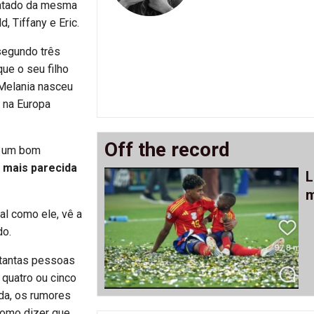
tratado da mesma
, Tiffany e Eric.
segundo três
ue o seu filho
 Melania nasceu
 na Europa
Off the record
m um bom
o mais parecida
L
m
al como ele, vê a
do.
tantas pessoas
 quatro ou cinco
ada, os rumores
como dizer que