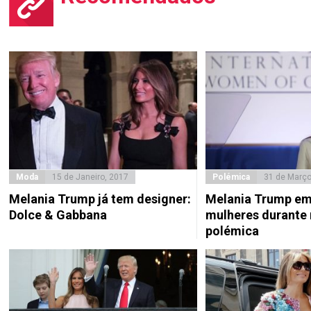
Moda
15 de Janeiro, 2017
Polémica
31 de Março
Melania Trump já tem designer:
Melania Trump em
Dolce & Gabbana
mulheres durante
polémica