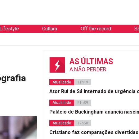
Lifestyle
Cultura
Off the record
S
AS ÚLTIMAS
A NÃO PERDER
ografia
Atualidade
11h19
Ator Rui de Sá internado de urgência
Atualidade
21h39
Palácio de Buckingham anuncia nasci
Atualidade
12h58
Cristiano faz comparações divertidas