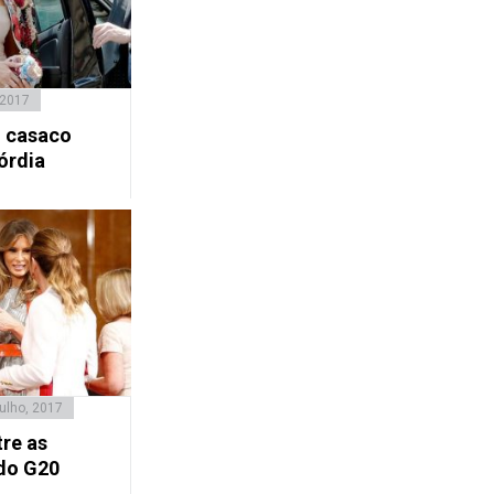
 2017
o casaco
órdia
ulho, 2017
tre as
do G20