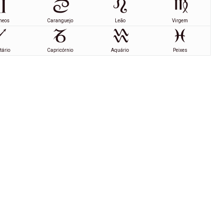
meos
Caranguejo
Leão
Virgem
tário
Capricórnio
Aquário
Peixes