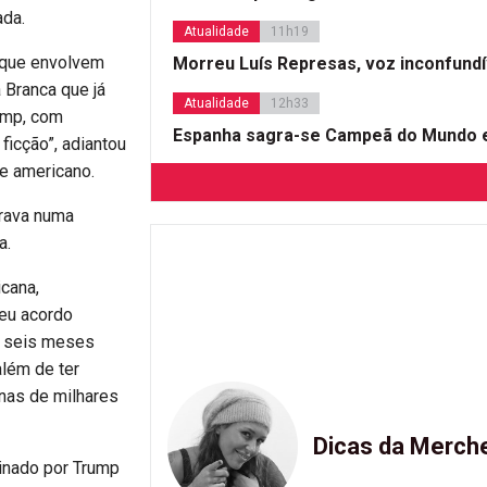
ada.
Atualidade
11h19
 que envolvem
Morreu Luís Represas, voz inconfund
 Branca que já
Atualidade
12h33
rump, com
Espanha sagra-se Campeã do Mundo e
ficção”, adiantou
e americano.
orava numa
a.
cana,
seu acordo
, seis meses
lém de ter
nas de milhares
Dicas da Merch
sinado por Trump