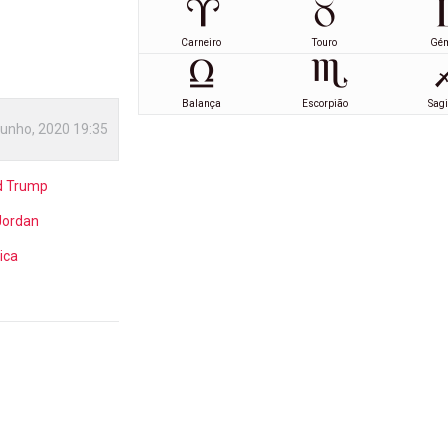
Carneiro
Touro
Gé
Balança
Escorpião
Sagi
Junho, 2020 19:35
d Trump
Jordan
ica