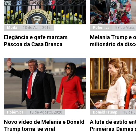
Moda
18 de Abril, 2017
Polémica
28 de Maio,
Elegância e gafe marcam
Melania Trump e 
Páscoa da Casa Branca
milionário da disc
Polémica
18 de Agosto, 2020
Donald Trump
10 de J
Novo vídeo de Melania e Donald
A luta de estilo en
Trump torna-se viral
Primeiras-Damas 