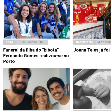
óbito
18 de Janeiro, 2020
Nascimento
4 de Mar
Funeral da filha do “bibota”
Joana Teles já fo
Fernando Gomes realizou-se no
Porto