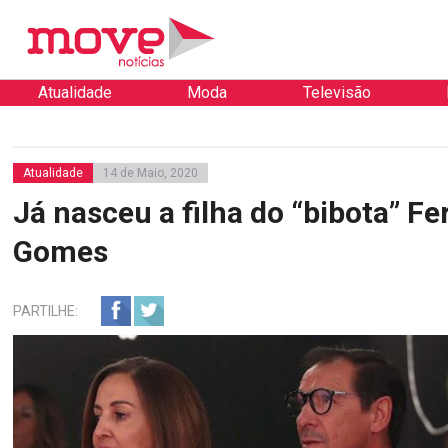
Atualidade
Moda
Televisão
Atualidade
14 de Maio, 2020
Já nasceu a filha do “bibota” F
Gomes
PARTILHE: