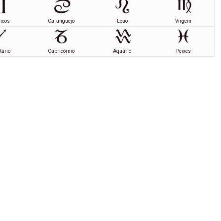
meos
Caranguejo
Leão
Virgem
tário
Capricórnio
Aquário
Peixes