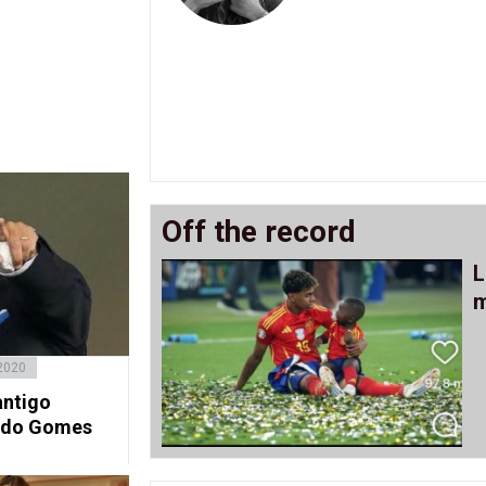
Off the record
L
m
 2020
antigo
ando Gomes