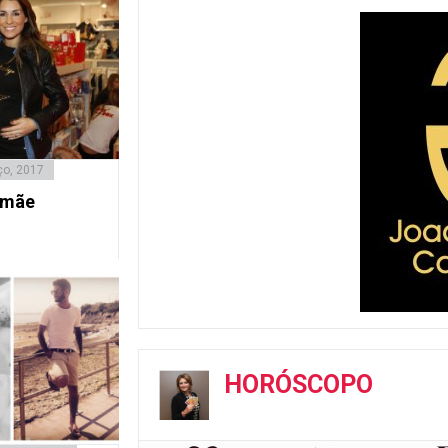
ço, 2017
i mãe
HORÓSCOPO