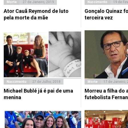
Morte
27 de Janeiro, 2019
Nascimento
19 de Fev
Ator Cauã Reymond de luto
Gonçalo Quinaz foi
pela morte da mãe
terceira vez
Nascimento
27 de Julho, 2018
Morte
17 de Janeiro,
Michael Bublé já é pai de uma
Morreu a filha do 
menina
futebolista Fern