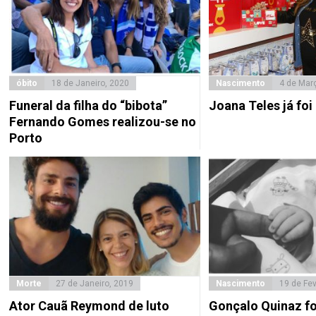
óbito
18 de Janeiro, 2020
Nascimento
4 de Mar
Funeral da filha do “bibota”
Joana Teles já fo
Fernando Gomes realizou-se no
Porto
Morte
27 de Janeiro, 2019
Nascimento
19 de Fev
Ator Cauã Reymond de luto
Gonçalo Quinaz foi