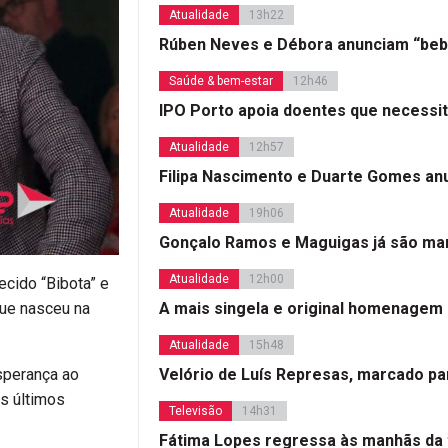
Atualidade
13h22
Rúben Neves e Débora anunciam “beb
Saúde & bem-estar
12h46
IPO Porto apoia doentes que necessi
Atualidade
12h57
Filipa Nascimento e Duarte Gomes a
Atualidade
19h06
Gonçalo Ramos e Maguigas já são mar
Atualidade
12h00
ecido “Bibota” e
A mais singela e original homenagem
que nasceu na
Atualidade
15h48
Velório de Luís Represas, marcado par
esperança ao
os últimos
Televisão
14h31
Fátima Lopes regressa às manhãs da 