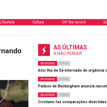
Lifestyle
Cultura
Off the record
S
AS ÚLTIMAS
ernando
A NÃO PERDER
Atualidade
11h19
Ator Rui de Sá internado de urgência
Atualidade
21h39
Palácio de Buckingham anuncia nasci
Atualidade
12h58
Cristiano faz comparações divertidas