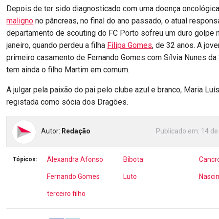
Depois de ter sido diagnosticado com uma doença oncológica
maligno
no pâncreas, no final do ano passado, o atual respons
departamento de scouting do FC Porto sofreu um duro golpe n
janeiro, quando perdeu a filha
Filipa Gomes
, de 32 anos. A jov
primeiro casamento de Fernando Gomes com Sílvia Nunes da 
tem ainda o filho Martim em comum.
A julgar pela paixão do pai pelo clube azul e branco, Maria Luí
registada como sócia dos Dragões.
Autor:
Redação
Publicado em:
14 de
Alexandra Afonso
Bibota
Cancr
Tópicos:
Fernando Gomes
Luto
Nasci
terceiro filho