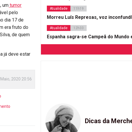
, um
tumor
Atualidade
11h19
ável pelo
Morreu Luís Represas, voz inconfund
o dia 17 de
em era fruto do
Atualidade
12h33
Silva, de quem
Espanha sagra-se Campeã do Mundo e
sa já deve estar
 Maio, 2020 20:56
o
mento
Dicas da Merch