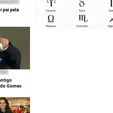
ereiro, 2019
 pai pela
Carneiro
Touro
Gé
Balança
Escorpião
Sagi
 2020
antigo
ando Gomes