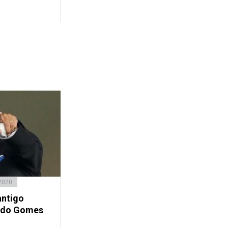
 2020
antigo
ando Gomes