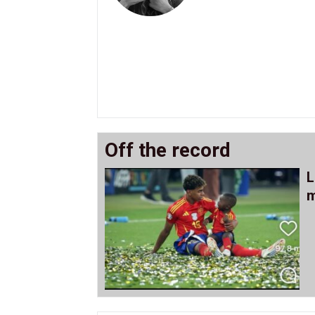
Off the record
L
m