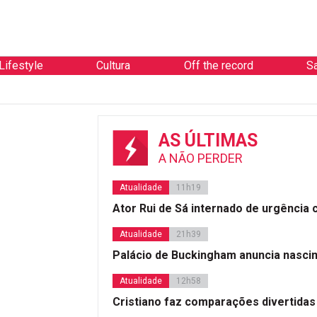
Lifestyle
Cultura
Off the record
S
AS ÚLTIMAS
A NÃO PERDER
Atualidade
11h19
Ator Rui de Sá internado de urgência
Atualidade
21h39
Palácio de Buckingham anuncia nasci
Atualidade
12h58
Cristiano faz comparações divertidas