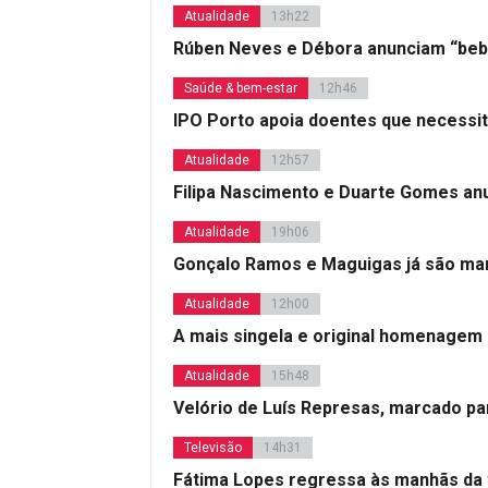
Atualidade
13h22
Rúben Neves e Débora anunciam “beb
Saúde & bem-estar
12h46
IPO Porto apoia doentes que necessi
Atualidade
12h57
Filipa Nascimento e Duarte Gomes a
Atualidade
19h06
Gonçalo Ramos e Maguigas já são mar
Atualidade
12h00
A mais singela e original homenagem
Atualidade
15h48
Velório de Luís Represas, marcado par
Televisão
14h31
Fátima Lopes regressa às manhãs da 