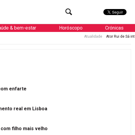
aúde & bem-estar
Horóscopo
Crónicas
Atualidade
Ator Rui de Sá internado
 com enfarte
mento real em Lisboa
 com filho mais velho