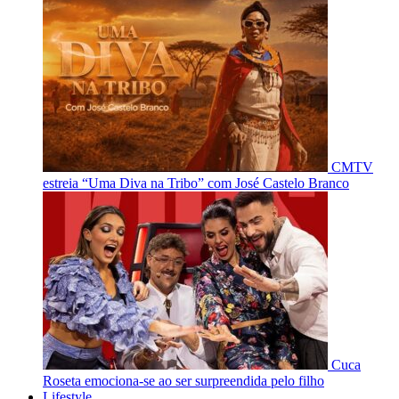
CMTV
estreia “Uma Diva na Tribo” com José Castelo Branco
Cuca
Roseta emociona-se ao ser surpreendida pelo filho
Lifestyle