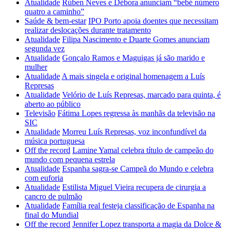
Atualidade
Rúben Neves e Débora anunciam “bebé número
quatro a caminho”
Saúde & bem-estar
IPO Porto apoia doentes que necessitam
realizar deslocações durante tratamento
Atualidade
Filipa Nascimento e Duarte Gomes anunciam
segunda vez
Atualidade
Gonçalo Ramos e Maguigas já são marido e
mulher
Atualidade
A mais singela e original homenagem a Luís
Represas
Atualidade
Velório de Luís Represas, marcado para quinta, é
aberto ao público
Televisão
Fátima Lopes regressa às manhãs da televisão na
SIC
Atualidade
Morreu Luís Represas, voz inconfundível da
música portuguesa
Off the record
Lamine Yamal celebra título de campeão do
mundo com pequena estrela
Atualidade
Espanha sagra-se Campeã do Mundo e celebra
com euforia
Atualidade
Estilista Miguel Vieira recupera de cirurgia a
cancro de pulmão
Atualidade
Família real festeja classificação de Espanha na
final do Mundial
Off the record
Jennifer Lopez transporta a magia da Dolce &