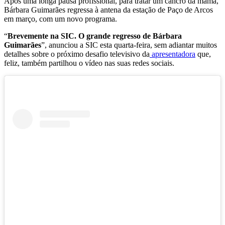
Após uma longa pausa profissional, para tratar um cancro da mama,
Bárbara Guimarães regressa à antena da estação de Paço de Arcos
em março, com um novo programa.
“
Brevemente na SIC. O grande regresso de Bárbara
Guimarães
”, anunciou a SIC esta quarta-feira, sem adiantar muitos
detalhes sobre o próximo desafio televisivo da
apresentadora
que,
feliz, também partilhou o vídeo nas suas redes sociais.