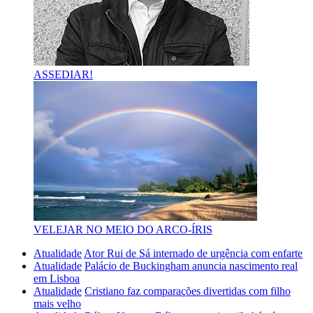
ASSEDIAR!
VELEJAR NO MEIO DO ARCO-ÍRIS
Atualidade
Ator Rui de Sá internado de urgência com enfarte
Atualidade
Palácio de Buckingham anuncia nascimento real
em Lisboa
Atualidade
Cristiano faz comparações divertidas com filho
mais velho