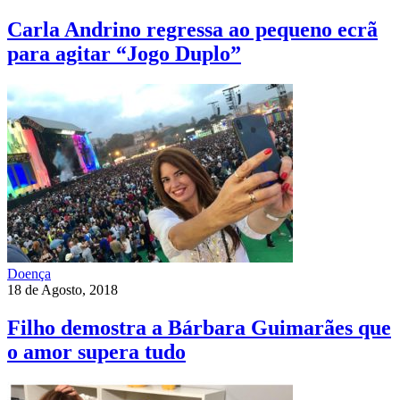
Carla Andrino regressa ao pequeno ecrã
para agitar “Jogo Duplo”
Doença
18 de Agosto, 2018
Filho demostra a Bárbara Guimarães que
o amor supera tudo