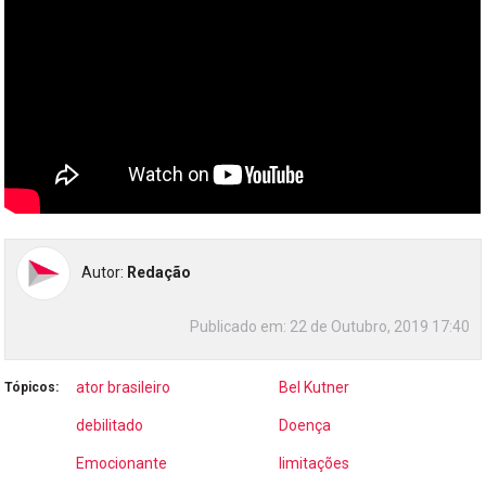
Autor:
Redação
Publicado em:
22 de Outubro, 2019 17:40
ator brasileiro
Bel Kutner
Tópicos:
debilitado
Doença
Emocionante
limitações