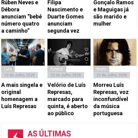
Rúben Neves e
Filipa
Gonçalo Ramos
Débora
Nascimento e
e Maguigas já
anunciam “bebé
Duarte Gomes
são marido e
número quatro
anunciam
mulher
a caminho”
segunda vez
Luto
Funeral
Morte
23 de Julho, 2026
22 de Julho, 2026
22 de Julho, 2026
A mais singela e
Velório de Luís
Morreu Luís
original
Represas,
Represas, voz
homenagem a
marcado para
inconfundível
Luís Represas
quinta, é aberto
da música
ao público
portuguesa
AS ÚLTIMAS