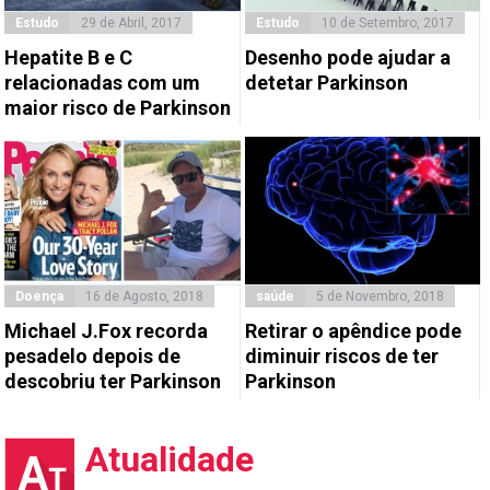
Estudo
29 de Abril, 2017
Estudo
10 de Setembro, 2017
Hepatite B e C
Desenho pode ajudar a
relacionadas com um
detetar Parkinson
maior risco de Parkinson
Doença
16 de Agosto, 2018
saúde
5 de Novembro, 2018
Michael J.Fox recorda
Retirar o apêndice pode
pesadelo depois de
diminuir riscos de ter
descobriu ter Parkinson
Parkinson
Atualidade