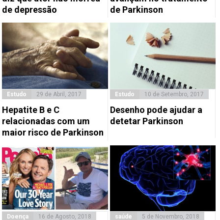
de depressão
de Parkinson
Estudo
29 de Abril, 2017
Estudo
10 de Setembro, 2017
Hepatite B e C
Desenho pode ajudar a
relacionadas com um
detetar Parkinson
maior risco de Parkinson
Doença
16 de Agosto, 2018
saúde
5 de Novembro, 2018