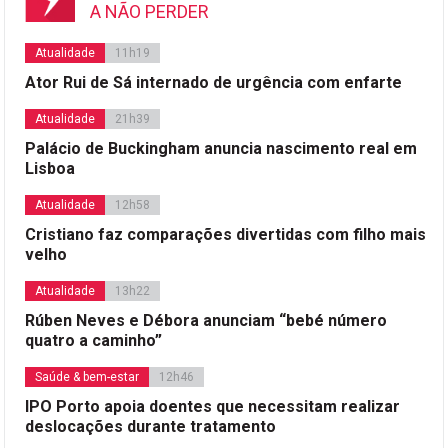
A NÃO PERDER
Atualidade
11h19
Ator Rui de Sá internado de urgência com enfarte
Atualidade
21h39
Palácio de Buckingham anuncia nascimento real em
Lisboa
Atualidade
12h58
Cristiano faz comparações divertidas com filho mais
velho
Atualidade
13h22
Rúben Neves e Débora anunciam “bebé número
quatro a caminho”
Saúde & bem-estar
12h46
IPO Porto apoia doentes que necessitam realizar
deslocações durante tratamento