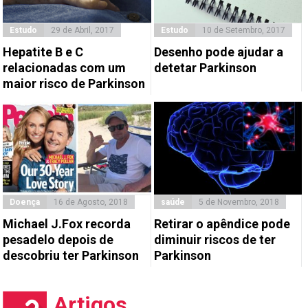
Estudo
29 de Abril, 2017
Estudo
10 de Setembro, 2017
Hepatite B e C
Desenho pode ajudar a
relacionadas com um
detetar Parkinson
maior risco de Parkinson
Doença
16 de Agosto, 2018
saúde
5 de Novembro, 2018
Michael J.Fox recorda
Retirar o apêndice pode
pesadelo depois de
diminuir riscos de ter
descobriu ter Parkinson
Parkinson
Artigos