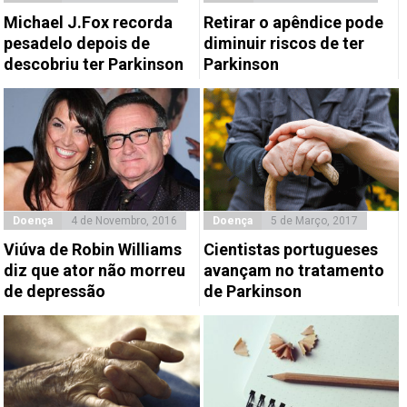
Michael J.Fox recorda
Retirar o apêndice pode
pesadelo depois de
diminuir riscos de ter
descobriu ter Parkinson
Parkinson
Doença
4 de Novembro, 2016
Doença
5 de Março, 2017
Viúva de Robin Williams
Cientistas portugueses
diz que ator não morreu
avançam no tratamento
de depressão
de Parkinson