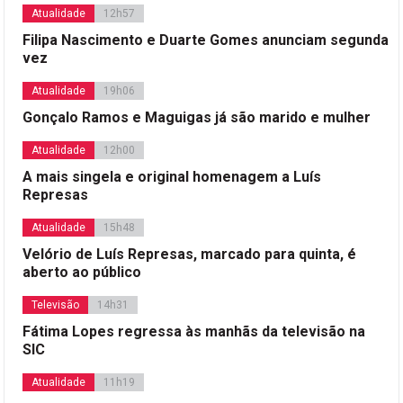
Atualidade
12h57
Filipa Nascimento e Duarte Gomes anunciam segunda
vez
Atualidade
19h06
Gonçalo Ramos e Maguigas já são marido e mulher
Atualidade
12h00
A mais singela e original homenagem a Luís
Represas
Atualidade
15h48
Velório de Luís Represas, marcado para quinta, é
aberto ao público
Televisão
14h31
Fátima Lopes regressa às manhãs da televisão na
SIC
Atualidade
11h19