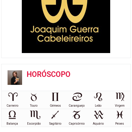
HORÓSCOPO
Carneiro
Touro
Gémeos
Caranguejo
Leão
Virgem
Balança
Escorpião
Sagitário
Capricórnio
Aquário
Peixes