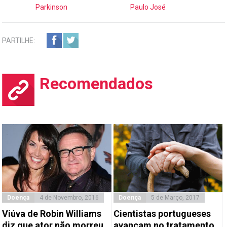
Parkinson
Paulo José
PARTILHE:
Recomendados
Doença
4 de Novembro, 2016
Doença
5 de Março, 2017
Viúva de Robin Williams
Cientistas portugueses
diz que ator não morreu
avançam no tratamento