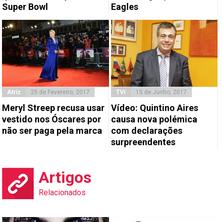
Super Bowl
Eagles
Atriz
25 de Fevereiro, 2017
TVI
15 de Junho, 2017
Meryl Streep recusa usar
Vídeo: Quintino Aires
vestido nos Óscares por
causa nova polémica
não ser paga pela marca
com declarações
surpreendentes
Artigos
Relacionados