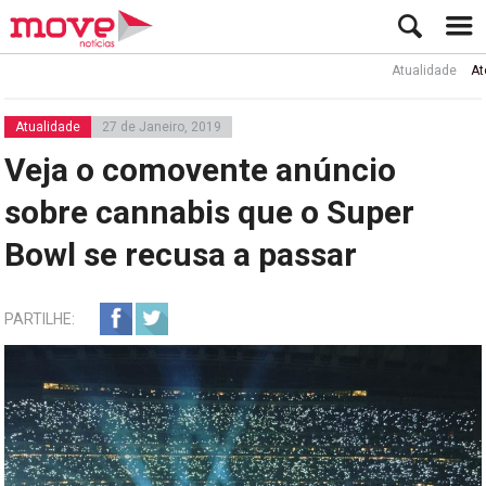
Atualidade
Ator Rui
Atualidade
27 de Janeiro, 2019
Veja o comovente anúncio
sobre cannabis que o Super
Bowl se recusa a passar
PARTILHE: