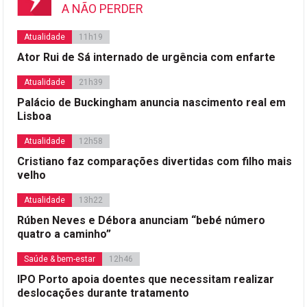
A NÃO PERDER
Atualidade
11h19
Ator Rui de Sá internado de urgência com enfarte
Atualidade
21h39
Palácio de Buckingham anuncia nascimento real em
Lisboa
Atualidade
12h58
Cristiano faz comparações divertidas com filho mais
velho
Atualidade
13h22
Rúben Neves e Débora anunciam “bebé número
quatro a caminho”
Saúde & bem-estar
12h46
IPO Porto apoia doentes que necessitam realizar
deslocações durante tratamento