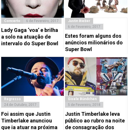
Concerto
6 de Fevereiro, 2017
Justin Bieber
6 de Fevereiro, 2017
Lady Gaga ‘voa’ e brilha
Estes foram alguns dos
a solo na atuação de
anúncios milionários do
intervalo do Super Bowl
Super Bowl
Regresso
Gisele Bündchen
24 de Outubro, 2017
5 de Fevereiro, 2018
Foi assim que Justin
Justin Timberlake leva
Timberlake anunciou
público ao rubro na noite
que ia atuar na próxima
de consagração dos