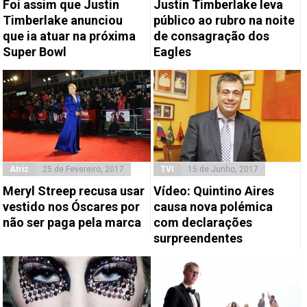
Foi assim que Justin
Justin Timberlake leva
Timberlake anunciou
público ao rubro na noite
que ia atuar na próxima
de consagração dos
Super Bowl
Eagles
Atriz
25 de Fevereiro, 2017
TVI
15 de Junho, 2017
Meryl Streep recusa usar
Vídeo: Quintino Aires
vestido nos Óscares por
causa nova polémica
não ser paga pela marca
com declarações
surpreendentes