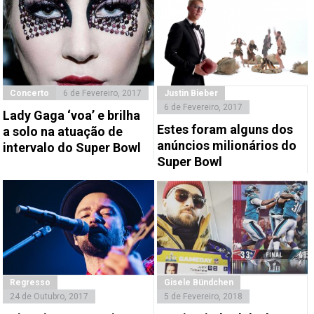
Concerto
6 de Fevereiro, 2017
Justin Bieber
6 de Fevereiro, 2017
Lady Gaga ‘voa’ e brilha
Estes foram alguns dos
a solo na atuação de
anúncios milionários do
intervalo do Super Bowl
Super Bowl
Regresso
Gisele Bündchen
24 de Outubro, 2017
5 de Fevereiro, 2018