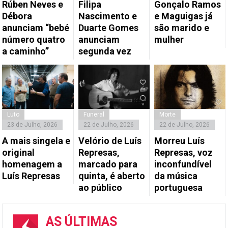
Rúben Neves e
Filipa
Gonçalo Ramos
Débora
Nascimento e
e Maguigas já
anunciam “bebé
Duarte Gomes
são marido e
número quatro
anunciam
mulher
a caminho”
segunda vez
Luto
Funeral
Morte
23 de Julho, 2026
22 de Julho, 2026
22 de Julho, 2026
A mais singela e
Velório de Luís
Morreu Luís
original
Represas,
Represas, voz
homenagem a
marcado para
inconfundível
Luís Represas
quinta, é aberto
da música
ao público
portuguesa
AS ÚLTIMAS