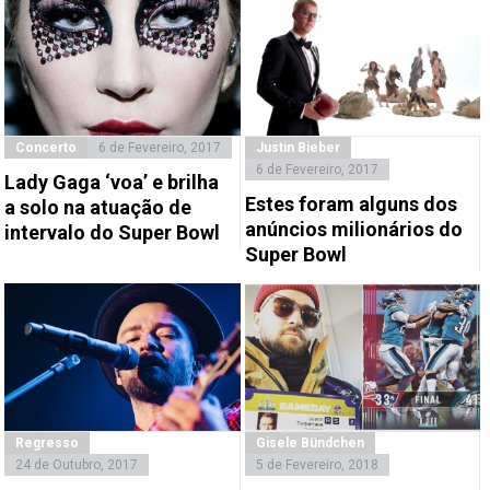
Concerto
6 de Fevereiro, 2017
Justin Bieber
6 de Fevereiro, 2017
Lady Gaga ‘voa’ e brilha
Estes foram alguns dos
a solo na atuação de
anúncios milionários do
intervalo do Super Bowl
Super Bowl
Regresso
Gisele Bündchen
24 de Outubro, 2017
5 de Fevereiro, 2018