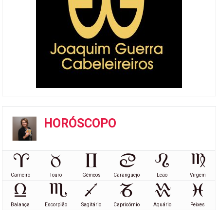
HORÓSCOPO
Carneiro
Touro
Gémeos
Caranguejo
Leão
Virgem
Balança
Escorpião
Sagitário
Capricórnio
Aquário
Peixes