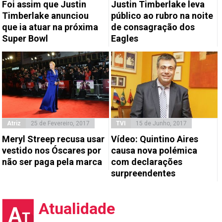
Foi assim que Justin
Justin Timberlake leva
Timberlake anunciou
público ao rubro na noite
que ia atuar na próxima
de consagração dos
Super Bowl
Eagles
Atriz
25 de Fevereiro, 2017
TVI
15 de Junho, 2017
Meryl Streep recusa usar
Vídeo: Quintino Aires
vestido nos Óscares por
causa nova polémica
não ser paga pela marca
com declarações
surpreendentes
Atualidade