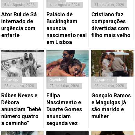
5 de Agosto, 2026
4 de Agosto, 2026
31 de Julho, 2026
Ator Rui de Sá
Palácio de
Cristiano faz
internado de
Buckingham
comparações
urgência com
anuncia
divertidas com
enfarte
nascimento real
filho mais velho
em Lisboa
Gravidez
Gravidez
Casamento
28 de Julho, 2026
27 de Julho, 2026
25 de Julho, 2026
Rúben Neves e
Filipa
Gonçalo Ramos
Débora
Nascimento e
e Maguigas já
anunciam “bebé
Duarte Gomes
são marido e
número quatro
anunciam
mulher
a caminho”
segunda vez