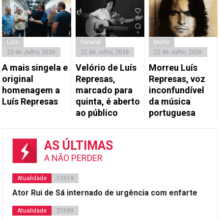
Luto
Funeral
Morte
23 de Julho, 2026
22 de Julho, 2026
22 de Julho, 2026
A mais singela e
Velório de Luís
Morreu Luís
original
Represas,
Represas, voz
homenagem a
marcado para
inconfundível
Luís Represas
quinta, é aberto
da música
ao público
portuguesa
AS ÚLTIMAS
A NÃO PERDER
Atualidade
11h19
Ator Rui de Sá internado de urgência com enfarte
Atualidade
21h39