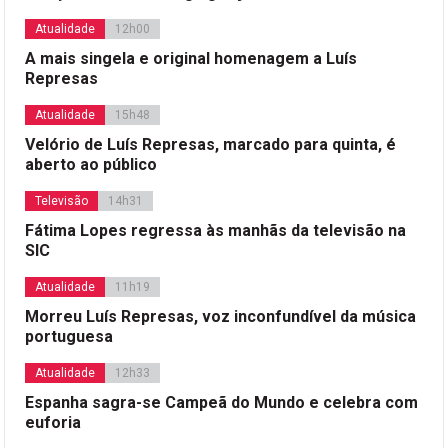
Atualidade
12h00
A mais singela e original homenagem a Luís
Represas
Atualidade
15h48
Velório de Luís Represas, marcado para quinta, é
aberto ao público
Televisão
14h31
Fátima Lopes regressa às manhãs da televisão na
SIC
Atualidade
11h19
Morreu Luís Represas, voz inconfundível da música
portuguesa
Atualidade
12h33
Espanha sagra-se Campeã do Mundo e celebra com
euforia