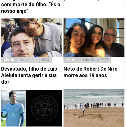
com morte do filho: “És o
nosso anjo”
Morte
26 de Junho, 2023
Morte
3 de Julho, 2023
Devastado, filho de Luís
Neto de Robert De Niro
Aleluia tenta gerir a sua
morre aos 19 anos
dor