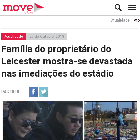
Atualidade
Ator Rui 
Atualidade
29 de Outubro, 2018
Família do proprietário do
Leicester mostra-se devastada
nas imediações do estádio
PARTILHE: