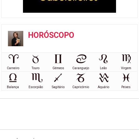
HORÓSCOPO
Carneiro
Touro
Gémeos
Caranguejo
Leão
Virgem
Balança
Escorpião
Sagitário
Capricórnio
Aquário
Peixes