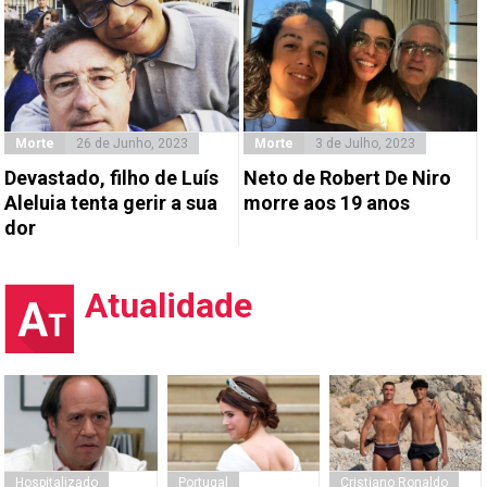
Morte
26 de Junho, 2023
Morte
3 de Julho, 2023
Devastado, filho de Luís
Neto de Robert De Niro
Aleluia tenta gerir a sua
morre aos 19 anos
dor
Atualidade
Hospitalizado
Portugal
Cristiano Ronaldo