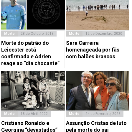
Morte
28 de Outubro, 2018
Morte
12 de Dezembro, 2020
Morte do patrão do
Sara Carreira
Leicester está
homenageada por fãs
confirmada e Adrien
com balões brancos
reage ao “dia chocante”
Morte
18 de Abril, 2022
Morte
24 de Fevereiro, 2023
Cristiano Ronaldo e
Assunção Cristas de luto
Georgina “devastados”
pela morte do pai