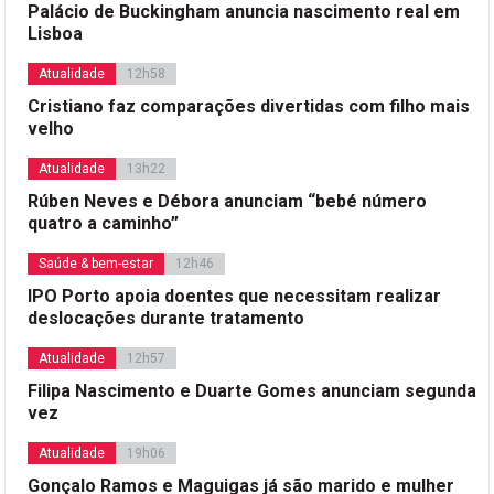
Palácio de Buckingham anuncia nascimento real em
Lisboa
Atualidade
12h58
Cristiano faz comparações divertidas com filho mais
velho
Atualidade
13h22
Rúben Neves e Débora anunciam “bebé número
quatro a caminho”
Saúde & bem-estar
12h46
IPO Porto apoia doentes que necessitam realizar
deslocações durante tratamento
Atualidade
12h57
Filipa Nascimento e Duarte Gomes anunciam segunda
vez
Atualidade
19h06
Gonçalo Ramos e Maguigas já são marido e mulher