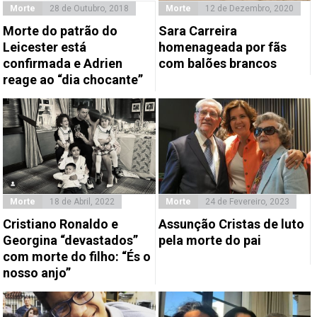
Morte
28 de Outubro, 2018
Morte
12 de Dezembro, 2020
Morte do patrão do
Sara Carreira
Leicester está
homenageada por fãs
confirmada e Adrien
com balões brancos
reage ao “dia chocante”
Morte
18 de Abril, 2022
Morte
24 de Fevereiro, 2023
Cristiano Ronaldo e
Assunção Cristas de luto
Georgina “devastados”
pela morte do pai
com morte do filho: “És o
nosso anjo”