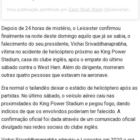
Uma publicação partilhada por
Zahir Shah Majid
(@zahirshah) a
28
Depois de 24 horas de mistério, o Leicester confirmou
finalmente na noite deste domingo aquilo que já se sabia, o
falecimento do seu presidente, Vichai Srivaddhanaprabha,
vítima no acidente de helicóptero próximo ao King Power
Stadium, casa do clube inglês, após o empate do último
sábado contra o West Ham. Além do dirigente, morreram
outras quatro pessoas que estavam na aeronave.
Era normal o tailandês deixar o estádio de helicóptero após as
partidas. No último sábado, o veículo aéreo caiu nas
proximidades do King Power Stadium e pegou fogo, dando
indícios de que os envolvidos poderiam ter falecido. A
confirmação oficial foi dada através de um comunicado oficial
divulgado nas redes sociais do clube inglês.
Vichai Srivaddhanaprabha adquiriu o Leicester em 2010 e era