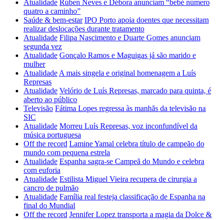
Atualidade
Rúben Neves e Débora anunciam “bebé número
quatro a caminho”
Saúde & bem-estar
IPO Porto apoia doentes que necessitam
realizar deslocações durante tratamento
Atualidade
Filipa Nascimento e Duarte Gomes anunciam
segunda vez
Atualidade
Gonçalo Ramos e Maguigas já são marido e
mulher
Atualidade
A mais singela e original homenagem a Luís
Represas
Atualidade
Velório de Luís Represas, marcado para quinta, é
aberto ao público
Televisão
Fátima Lopes regressa às manhãs da televisão na
SIC
Atualidade
Morreu Luís Represas, voz inconfundível da
música portuguesa
Off the record
Lamine Yamal celebra título de campeão do
mundo com pequena estrela
Atualidade
Espanha sagra-se Campeã do Mundo e celebra
com euforia
Atualidade
Estilista Miguel Vieira recupera de cirurgia a
cancro de pulmão
Atualidade
Família real festeja classificação de Espanha na
final do Mundial
Off the record
Jennifer Lopez transporta a magia da Dolce &