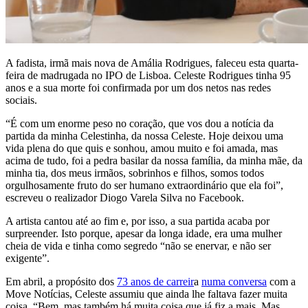
A fadista, irmã mais nova de Amália Rodrigues, faleceu esta quarta-
feira de madrugada no IPO de Lisboa. Celeste Rodrigues tinha 95
anos e a sua morte foi confirmada por um dos netos nas redes
sociais.
“É com um enorme peso no coração, que vos dou a notícia da
partida da minha Celestinha, da nossa Celeste. Hoje deixou uma
vida plena do que quis e sonhou, amou muito e foi amada, mas
acima de tudo, foi a pedra basilar da nossa família, da minha mãe, da
minha tia, dos meus irmãos, sobrinhos e filhos, somos todos
orgulhosamente fruto do ser humano extraordinário que ela foi”,
escreveu o realizador Diogo Varela Silva no Facebook.
A artista cantou até ao fim e, por isso, a sua partida acaba por
surpreender. Isto porque, apesar da longa idade, era uma mulher
cheia de vida e tinha como segredo “não se enervar, e não ser
exigente”.
Em abril, a propósito dos
73 anos de carreir
a
numa conversa
com a
Move Notícias, Celeste assumiu que ainda lhe faltava fazer muita
coisa. “Bem, mas também há muita coisa que já fiz a mais. Mas