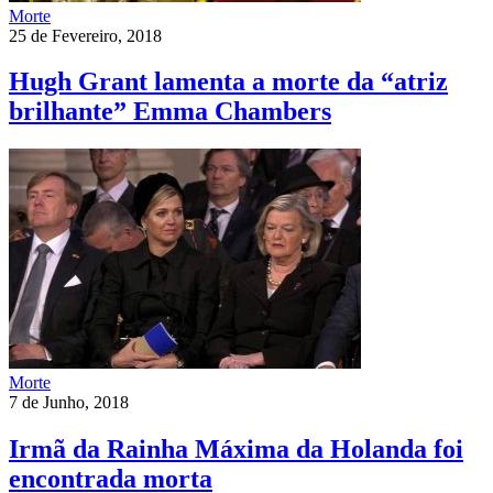
Morte
25 de Fevereiro, 2018
Hugh Grant lamenta a morte da “atriz
brilhante” Emma Chambers
Morte
7 de Junho, 2018
Irmã da Rainha Máxima da Holanda foi
encontrada morta