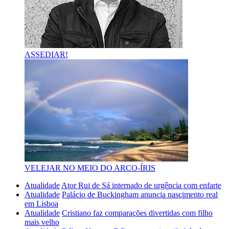
ASSEDIAR!
VELEJAR NO MEIO DO ARCO-ÍRIS
Atualidade
Ator Rui de Sá internado de urgência com enfarte
Atualidade
Palácio de Buckingham anuncia nascimento real
em Lisboa
Atualidade
Cristiano faz comparações divertidas com filho
mais velho