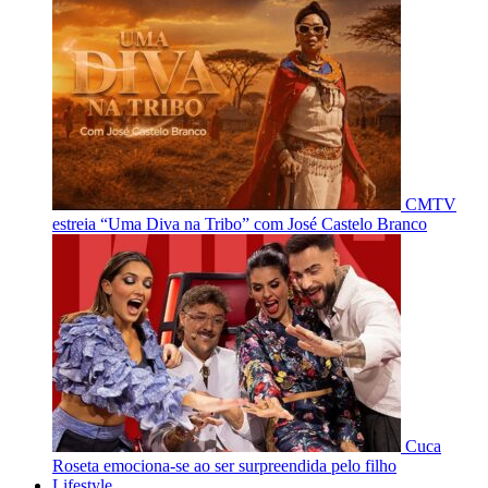
CMTV
estreia “Uma Diva na Tribo” com José Castelo Branco
Cuca
Roseta emociona-se ao ser surpreendida pelo filho
Lifestyle