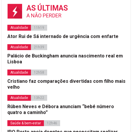
AS ÚLTIMAS
A NÃO PERDER
Atualidade
11h19
Ator Rui de Sá internado de urgência com enfarte
Atualidade
21h39
Palácio de Buckingham anuncia nascimento real em
Lisboa
Atualidade
12h58
Cristiano faz comparações divertidas com filho mais
velho
Atualidade
13h22
Rúben Neves e Débora anunciam “bebé número
quatro a caminho”
Saúde & bem-estar
12h46
IPO Porto apoia doentes que necessitam realizar