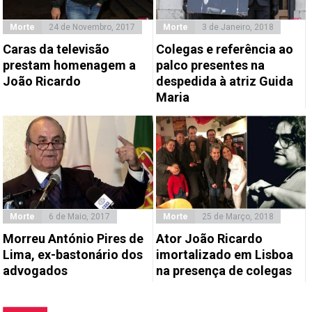
Morte
24 de Novembro, 2017
Morte
3 de Janeiro, 2018
Caras da televisão
Colegas e referência ao
prestam homenagem a
palco presentes na
João Ricardo
despedida à atriz Guida
Maria
Morte
6 de Maio, 2017
Morte
25 de Março, 2018
Morreu António Pires de
Ator João Ricardo
Lima, ex-bastonário dos
imortalizado em Lisboa
advogados
na presença de colegas