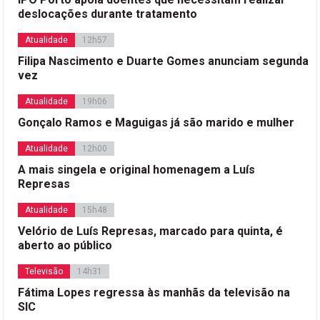
deslocações durante tratamento
Atualidade
12h57
Filipa Nascimento e Duarte Gomes anunciam segunda
vez
Atualidade
19h06
Gonçalo Ramos e Maguigas já são marido e mulher
Atualidade
12h00
A mais singela e original homenagem a Luís
Represas
Atualidade
15h48
Velório de Luís Represas, marcado para quinta, é
aberto ao público
Televisão
14h31
Fátima Lopes regressa às manhãs da televisão na
SIC