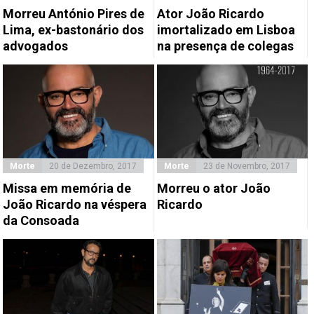
Morreu António Pires de
Ator João Ricardo
Lima, ex-bastonário dos
imortalizado em Lisboa
advogados
na presença de colegas
Morte
20 de Dezembro, 2017
Morte
23 de Novembro, 2017
Missa em memória de
Morreu o ator João
João Ricardo na véspera
Ricardo
da Consoada