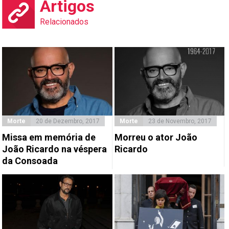
Artigos
Relacionados
Morte
20 de Dezembro, 2017
Morte
23 de Novembro, 2017
Missa em memória de
Morreu o ator João
João Ricardo na véspera
Ricardo
da Consoada