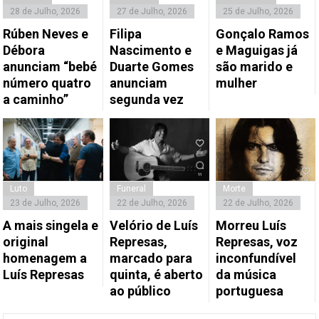
28 de Julho, 2026
27 de Julho, 2026
25 de Julho, 2026
Rúben Neves e
Filipa
Gonçalo Ramos
Débora
Nascimento e
e Maguigas já
anunciam “bebé
Duarte Gomes
são marido e
número quatro
anunciam
mulher
a caminho”
segunda vez
Luto
Funeral
Morte
23 de Julho, 2026
22 de Julho, 2026
22 de Julho, 2026
A mais singela e
Velório de Luís
Morreu Luís
original
Represas,
Represas, voz
homenagem a
marcado para
inconfundível
Luís Represas
quinta, é aberto
da música
ao público
portuguesa