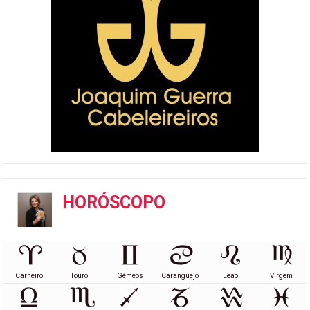
HORÓSCOPO
Carneiro
Touro
Gémeos
Caranguejo
Leão
Virgem