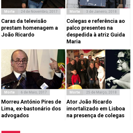
Morte
24 de Novembro, 2017
Morte
3 de Janeiro, 2018
Caras da televisão
Colegas e referência ao
prestam homenagem a
palco presentes na
João Ricardo
despedida à atriz Guida
Maria
Morte
6 de Maio, 2017
Morte
25 de Março, 2018
Morreu António Pires de
Ator João Ricardo
Lima, ex-bastonário dos
imortalizado em Lisboa
advogados
na presença de colegas