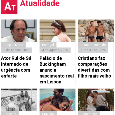
Atualidade
Hospitalizado
Portugal
Cristiano Ronaldo
5 de Agosto, 2026
4 de Agosto, 2026
31 de Julho, 2026
Ator Rui de Sá
Palácio de
Cristiano faz
internado de
Buckingham
comparações
urgência com
anuncia
divertidas com
enfarte
nascimento real
filho mais velho
em Lisboa
Gravidez
Gravidez
Casamento