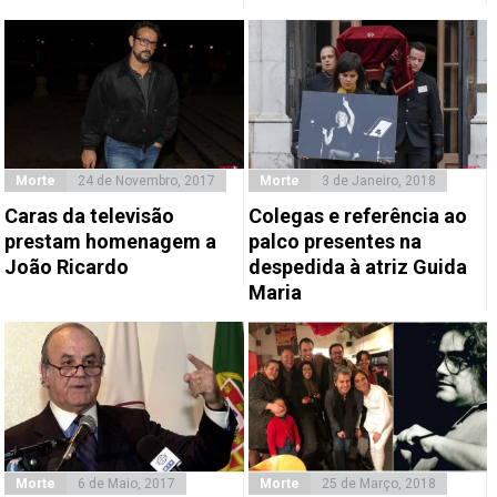
Morte
24 de Novembro, 2017
Morte
3 de Janeiro, 2018
Caras da televisão
Colegas e referência ao
prestam homenagem a
palco presentes na
João Ricardo
despedida à atriz Guida
Maria
Morte
6 de Maio, 2017
Morte
25 de Março, 2018