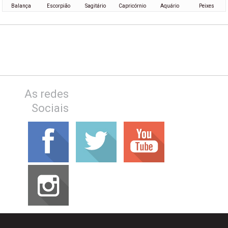
Balança
Escorpião
Sagitário
Capricórnio
Aquário
Peixes
As redes
Sociais