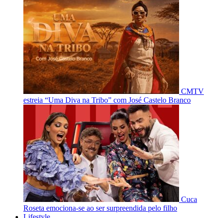
CMTV
estreia “Uma Diva na Tribo” com José Castelo Branco
Cuca
Roseta emociona-se ao ser surpreendida pelo filho
Lifestyle