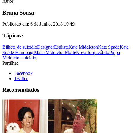
Autor:
Bruna Sousa
Publicado em:
6 de Junho, 2018 10:49
Tópicos:
Bilhete de suicídio
Designer
Estilista
Kate Middleton
Kate Spade
Kate
Spade Handbags
Malas
Middleton
Morte
Nova Iorque
óbito
Pippa
Middleton
suicídio
Partilhe:
Facebook
Twitter
Recomendados