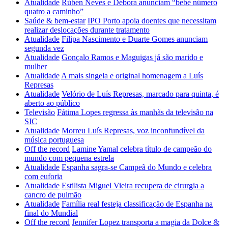
Atualidade
Rúben Neves e Débora anunciam “bebé número
quatro a caminho”
Saúde & bem-estar
IPO Porto apoia doentes que necessitam
realizar deslocações durante tratamento
Atualidade
Filipa Nascimento e Duarte Gomes anunciam
segunda vez
Atualidade
Gonçalo Ramos e Maguigas já são marido e
mulher
Atualidade
A mais singela e original homenagem a Luís
Represas
Atualidade
Velório de Luís Represas, marcado para quinta, é
aberto ao público
Televisão
Fátima Lopes regressa às manhãs da televisão na
SIC
Atualidade
Morreu Luís Represas, voz inconfundível da
música portuguesa
Off the record
Lamine Yamal celebra título de campeão do
mundo com pequena estrela
Atualidade
Espanha sagra-se Campeã do Mundo e celebra
com euforia
Atualidade
Estilista Miguel Vieira recupera de cirurgia a
cancro de pulmão
Atualidade
Família real festeja classificação de Espanha na
final do Mundial
Off the record
Jennifer Lopez transporta a magia da Dolce &