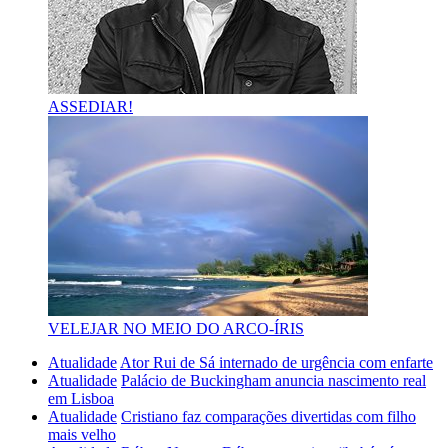
ASSEDIAR!
VELEJAR NO MEIO DO ARCO-ÍRIS
Atualidade
Ator Rui de Sá internado de urgência com enfarte
Atualidade
Palácio de Buckingham anuncia nascimento real
em Lisboa
Atualidade
Cristiano faz comparações divertidas com filho
mais velho