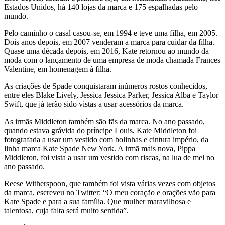
Estados Unidos, há 140 lojas da marca e 175 espalhadas pelo
mundo.
Pelo caminho o casal casou-se, em 1994 e teve uma filha, em 2005.
Dois anos depois, em 2007 venderam a marca para cuidar da filha.
Quase uma década depois, em 2016, Kate retornou ao mundo da
moda com o lançamento de uma empresa de moda chamada Frances
Valentine, em homenagem à filha.
As criações de Spade conquistaram inúmeros rostos conhecidos,
entre eles Blake Lively, Jessica Jessica Parker, Jessica Alba e Taylor
Swift, que já terão sido vistas a usar acessórios da marca.
As irmãs Middleton também são fãs da marca. No ano passado,
quando estava grávida do príncipe Louis, Kate Middleton foi
fotografada a usar um vestido com bolinhas e cintura império, da
linha marca Kate Spade New York. A irmã mais nova, Pippa
Middleton, foi vista a usar um vestido com riscas, na lua de mel no
ano passado.
Reese Witherspoon, que também foi vista várias vezes com objetos
da marca, escreveu no Twitter: “O meu coração e orações vão para
Kate Spade e para a sua família. Que mulher maravilhosa e
talentosa, cuja falta será muito sentida”.