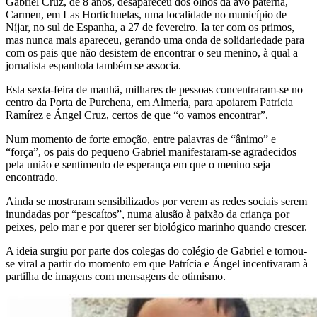
Gabriel Cruz, de 8 anos, desapareceu dos olhos da avó paterna,
Carmen, em Las Hortichuelas, uma localidade no município de
Níjar, no sul de Espanha, a 27 de fevereiro. Ia ter com os primos,
mas nunca mais apareceu, gerando uma onda de solidariedade para
com os pais que não desistem de encontrar o seu menino, à qual a
jornalista espanhola também se associa.
Esta sexta-feira de manhã, milhares de pessoas concentraram-se no
centro da Porta de Purchena, em Almería, para apoiarem Patrícia
Ramírez e Ángel Cruz, certos de que “o vamos encontrar”.
Num momento de forte emoção, entre palavras de “ânimo” e
“força”, os pais do pequeno Gabriel manifestaram-se agradecidos
pela união e sentimento de esperança em que o menino seja
encontrado.
Ainda se mostraram sensibilizados por verem as redes sociais serem
inundadas por “pescaítos”, numa alusão à paixão da criança por
peixes, pelo mar e por querer ser biológico marinho quando crescer.
A ideia surgiu por parte dos colegas do colégio de Gabriel e tornou-
se viral a partir do momento em que Patrícia e Ángel incentivaram à
partilha de imagens com mensagens de otimismo.