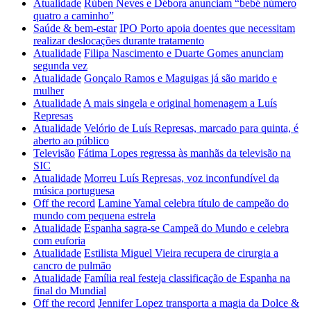
Atualidade
Rúben Neves e Débora anunciam “bebé número
quatro a caminho”
Saúde & bem-estar
IPO Porto apoia doentes que necessitam
realizar deslocações durante tratamento
Atualidade
Filipa Nascimento e Duarte Gomes anunciam
segunda vez
Atualidade
Gonçalo Ramos e Maguigas já são marido e
mulher
Atualidade
A mais singela e original homenagem a Luís
Represas
Atualidade
Velório de Luís Represas, marcado para quinta, é
aberto ao público
Televisão
Fátima Lopes regressa às manhãs da televisão na
SIC
Atualidade
Morreu Luís Represas, voz inconfundível da
música portuguesa
Off the record
Lamine Yamal celebra título de campeão do
mundo com pequena estrela
Atualidade
Espanha sagra-se Campeã do Mundo e celebra
com euforia
Atualidade
Estilista Miguel Vieira recupera de cirurgia a
cancro de pulmão
Atualidade
Família real festeja classificação de Espanha na
final do Mundial
Off the record
Jennifer Lopez transporta a magia da Dolce &