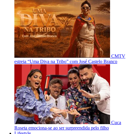
CMTV
estreia “Uma Diva na Tribo” com José Castelo Branco
Cuca
Roseta emociona-se ao ser surpreendida pelo filho
Lifestyle