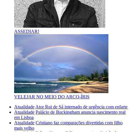
ASSEDIAR!
VELEJAR NO MEIO DO ARCO-ÍRIS
Atualidade
Ator Rui de Sá internado de urgência com enfarte
Atualidade
Palácio de Buckingham anuncia nascimento real
em Lisboa
Atualidade
Cristiano faz comparações divertidas com filho
mais velho