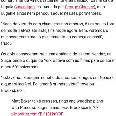
comerciante de vinhos (atualmente é embaixador da marca de
tequila
Casamigos
, co-fundada por
George Clooney
), mas
Eugenie ainda nem pensou sequer nesses pormenores.
“Nada de vestido com chumaços nos ombros, é um pouco fora
de moda. Talvez até esteja na moda agora. Bem, veremos o
que acontecerá mas o planeamento só começa amanhã”,
frisou.
Os dois conheceram-se numa estância de ski em Nendaz, na
Suíça, onde o duque de York estava com as filhas para celebrar
o seu 50º aniversário.
“Estávamos a esquiar no sítio dos nossos amigos em Nendaz,
o que foi incrível. Foi amor à primeira vista”, revelou
Brooksbank.
Matt Baker talks dresses, rings and wedding plans
with Princess Eugenie and Jack Brooksbank. ? ?
pic.twitter.com/Tuf1CHmY9F