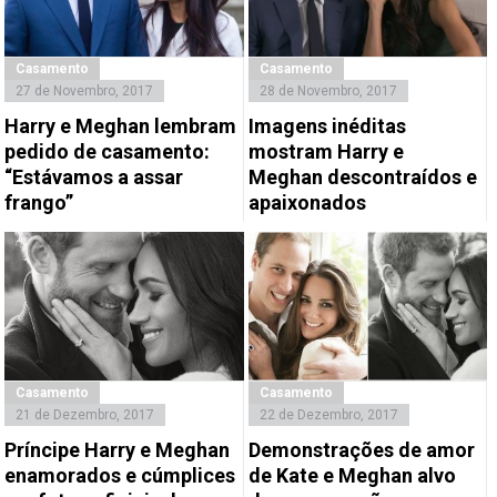
Casamento
Casamento
27 de Novembro, 2017
28 de Novembro, 2017
Harry e Meghan lembram
Imagens inéditas
pedido de casamento:
mostram Harry e
“Estávamos a assar
Meghan descontraídos e
frango”
apaixonados
Casamento
Casamento
21 de Dezembro, 2017
22 de Dezembro, 2017
Príncipe Harry e Meghan
Demonstrações de amor
enamorados e cúmplices
de Kate e Meghan alvo