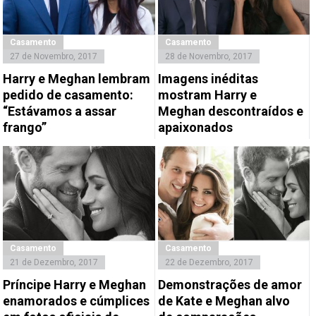
Casamento
Casamento
27 de Novembro, 2017
28 de Novembro, 2017
Harry e Meghan lembram
Imagens inéditas
pedido de casamento:
mostram Harry e
“Estávamos a assar
Meghan descontraídos e
frango”
apaixonados
Casamento
Casamento
21 de Dezembro, 2017
22 de Dezembro, 2017
Príncipe Harry e Meghan
Demonstrações de amor
enamorados e cúmplices
de Kate e Meghan alvo