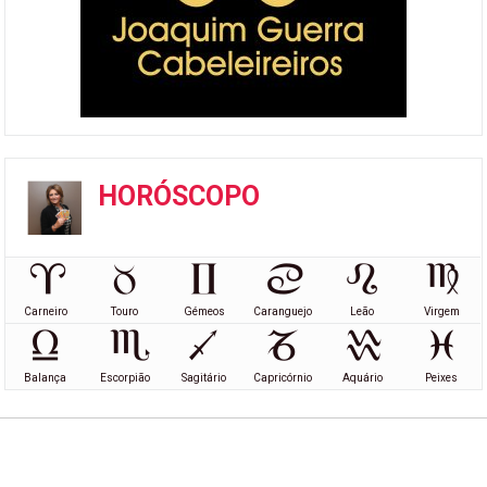
HORÓSCOPO
Carneiro
Touro
Gémeos
Caranguejo
Leão
Virgem
Balança
Escorpião
Sagitário
Capricórnio
Aquário
Peixes