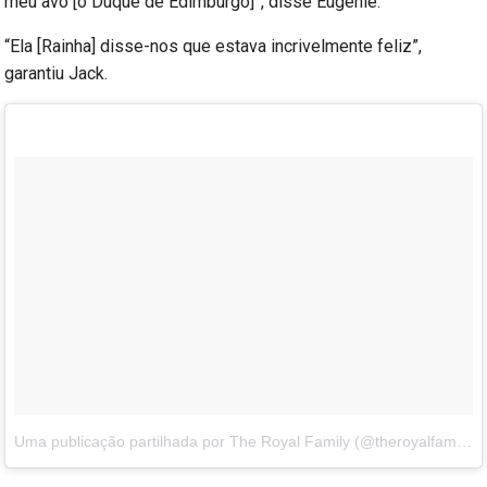
meu avô [o Duque de Edimburgo]”, disse Eugenie.
“Ela [Rainha] disse-nos que estava incrivelmente feliz”,
garantiu Jack.
Uma publicação partilhada por The Royal Family (@theroyalfamily)