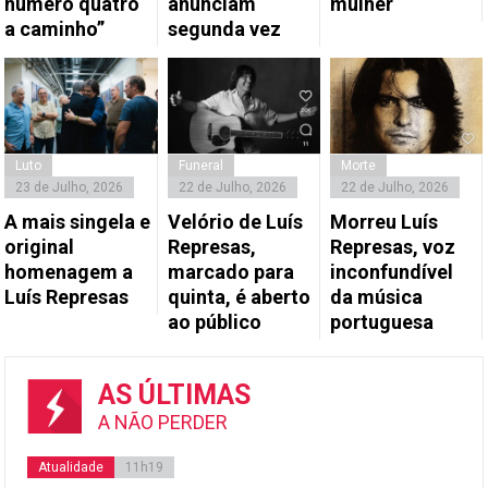
número quatro
anunciam
mulher
a caminho”
segunda vez
Luto
Funeral
Morte
23 de Julho, 2026
22 de Julho, 2026
22 de Julho, 2026
A mais singela e
Velório de Luís
Morreu Luís
original
Represas,
Represas, voz
homenagem a
marcado para
inconfundível
Luís Represas
quinta, é aberto
da música
ao público
portuguesa
AS ÚLTIMAS
A NÃO PERDER
Atualidade
11h19