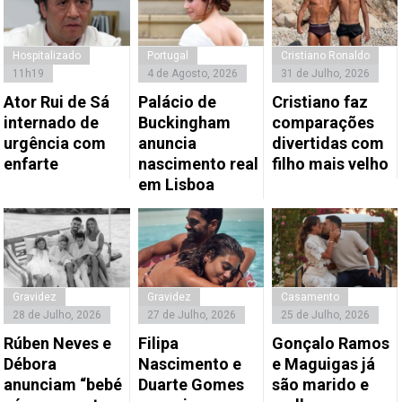
Hospitalizado
Portugal
Cristiano Ronaldo
11h19
4 de Agosto, 2026
31 de Julho, 2026
Ator Rui de Sá
Palácio de
Cristiano faz
internado de
Buckingham
comparações
urgência com
anuncia
divertidas com
enfarte
nascimento real
filho mais velho
em Lisboa
Gravidez
Gravidez
Casamento
28 de Julho, 2026
27 de Julho, 2026
25 de Julho, 2026
Rúben Neves e
Filipa
Gonçalo Ramos
Débora
Nascimento e
e Maguigas já
anunciam “bebé
Duarte Gomes
são marido e