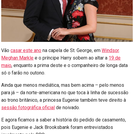
Vão
casar este ano
na capela de St. George, em
Windsor
.
Meghan Markle
e o príncipe Harry sobem ao altar a
19 de
maio
, enquanto a prima deste e o companheiro de longa data
só o farão no outono.
Ainda que menos mediática, mas bem acima – pelo menos
para já – da norte-americana no que toca à linha de sucessão
ao trono britânico, a princesa Eugenie também teve direito à
sessão fotográfica oficial
de noivado.
E agora ficamos a saber a história do pedido de casamento,
pois Eugenie e Jack Brooksbank foram entrevistados