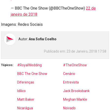
— BBC The One Show (@BBCTheOneShow)
22 de
janeiro de 2018
Imagens: Redes Sociais
Autor:
Ana Sofia Coelho
Publicado em:
23 de Janeiro, 2018 17:58
#RoyalWedding
#TheOneShow
Tópicos:
BBC The One Show
Cenário
Diferenças
Entrevista
Idílico
Jack Brooksbank
Matt Baker
Meghan Markle
Nicarágua
Noivado