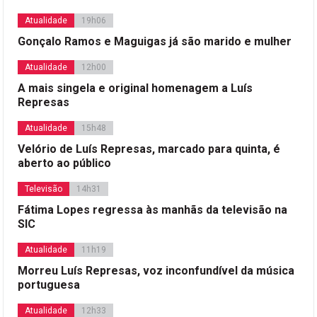
Atualidade
19h06
Gonçalo Ramos e Maguigas já são marido e mulher
Atualidade
12h00
A mais singela e original homenagem a Luís
Represas
Atualidade
15h48
Velório de Luís Represas, marcado para quinta, é
aberto ao público
Televisão
14h31
Fátima Lopes regressa às manhãs da televisão na
SIC
Atualidade
11h19
Morreu Luís Represas, voz inconfundível da música
portuguesa
Atualidade
12h33