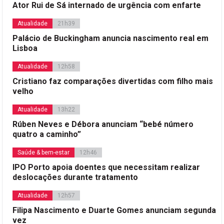
Ator Rui de Sá internado de urgência com enfarte
Atualidade
21h39
Palácio de Buckingham anuncia nascimento real em
Lisboa
Atualidade
12h58
Cristiano faz comparações divertidas com filho mais
velho
Atualidade
13h22
Rúben Neves e Débora anunciam “bebé número
quatro a caminho”
Saúde & bem-estar
12h46
IPO Porto apoia doentes que necessitam realizar
deslocações durante tratamento
Atualidade
12h57
Filipa Nascimento e Duarte Gomes anunciam segunda
vez