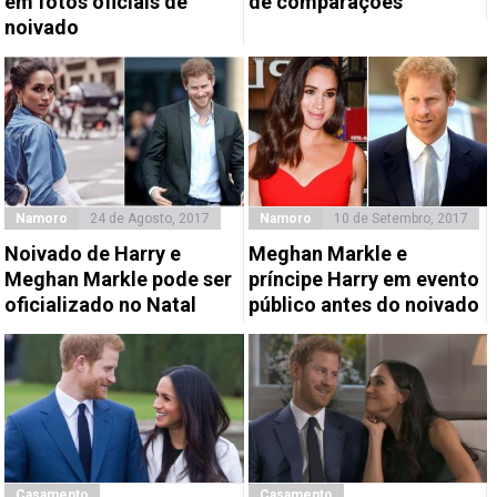
em fotos oficiais de
de comparações
noivado
Namoro
24 de Agosto, 2017
Namoro
10 de Setembro, 2017
Noivado de Harry e
Meghan Markle e
Meghan Markle pode ser
príncipe Harry em evento
oficializado no Natal
público antes do noivado
Casamento
Casamento