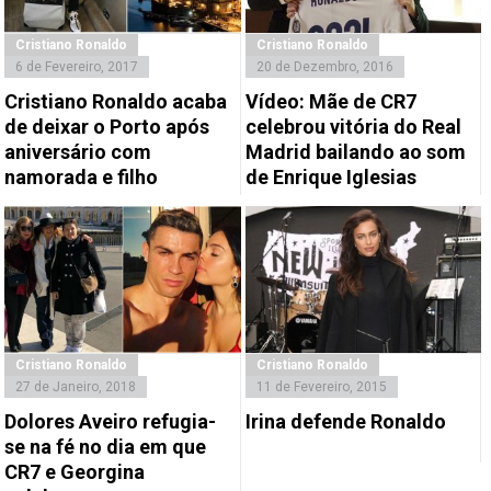
Cristiano Ronaldo
Cristiano Ronaldo
6 de Fevereiro, 2017
20 de Dezembro, 2016
Cristiano Ronaldo acaba
Vídeo: Mãe de CR7
de deixar o Porto após
celebrou vitória do Real
aniversário com
Madrid bailando ao som
namorada e filho
de Enrique Iglesias
Cristiano Ronaldo
Cristiano Ronaldo
27 de Janeiro, 2018
11 de Fevereiro, 2015
Dolores Aveiro refugia-
Irina defende Ronaldo
se na fé no dia em que
CR7 e Georgina