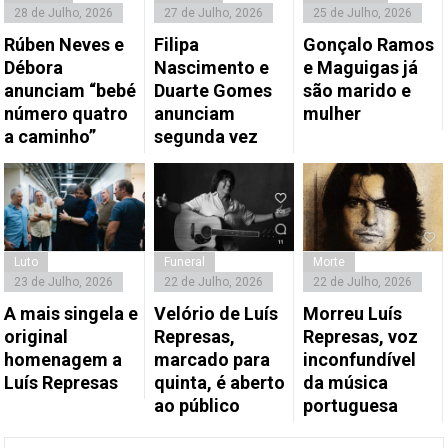
28 de Julho, 2026
27 de Julho, 2026
25 de Julho, 2026
Rúben Neves e
Filipa
Gonçalo Ramos
Débora
Nascimento e
e Maguigas já
anunciam “bebé
Duarte Gomes
são marido e
número quatro
anunciam
mulher
a caminho”
segunda vez
Luto
Funeral
Morte
23 de Julho, 2026
22 de Julho, 2026
22 de Julho, 2026
A mais singela e
Velório de Luís
Morreu Luís
original
Represas,
Represas, voz
homenagem a
marcado para
inconfundível
Luís Represas
quinta, é aberto
da música
ao público
portuguesa