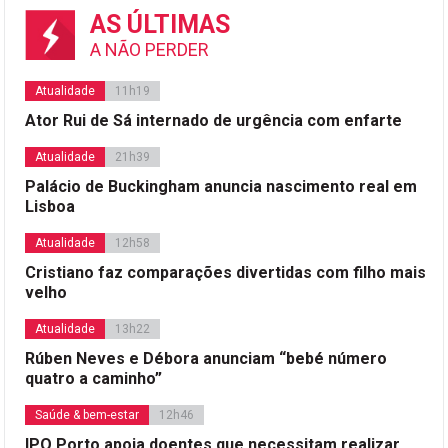
AS ÚLTIMAS
A NÃO PERDER
Atualidade
11h19
Ator Rui de Sá internado de urgência com enfarte
Atualidade
21h39
Palácio de Buckingham anuncia nascimento real em
Lisboa
Atualidade
12h58
Cristiano faz comparações divertidas com filho mais
velho
Atualidade
13h22
Rúben Neves e Débora anunciam “bebé número
quatro a caminho”
Saúde & bem-estar
12h46
IPO Porto apoia doentes que necessitam realizar