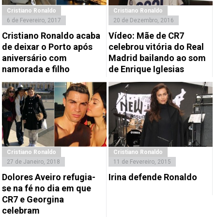
Cristiano Ronaldo
Cristiano Ronaldo
6 de Fevereiro, 2017
20 de Dezembro, 2016
Cristiano Ronaldo acaba
Vídeo: Mãe de CR7
de deixar o Porto após
celebrou vitória do Real
aniversário com
Madrid bailando ao som
namorada e filho
de Enrique Iglesias
Cristiano Ronaldo
Cristiano Ronaldo
27 de Janeiro, 2018
11 de Fevereiro, 2015
Dolores Aveiro refugia-
Irina defende Ronaldo
se na fé no dia em que
CR7 e Georgina
celebram