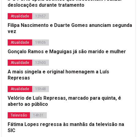
deslocações durante tratamento
Atualidade
12h57
Filipa Nascimento e Duarte Gomes anunciam segunda
vez
Atualidade
19h06
Gonçalo Ramos e Maguigas já são marido e mulher
Atualidade
12h00
A mais singela e original homenagem a Luís
Represas
Atualidade
15h48
Velório de Luís Represas, marcado para quinta, é
aberto ao público
Televisão
14h31
Fátima Lopes regressa às manhãs da televisão na
SIC