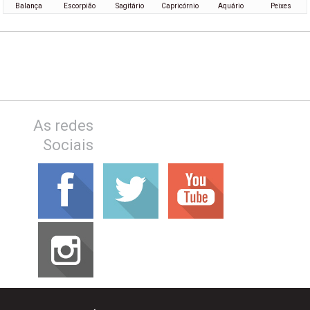
Balança
Escorpião
Sagitário
Capricórnio
Aquário
Peixes
As redes
Sociais