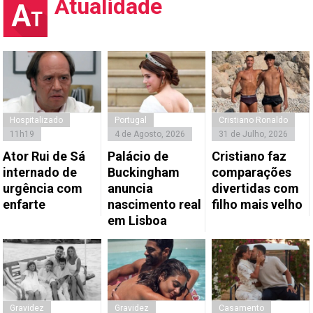
Atualidade
Hospitalizado
Portugal
Cristiano Ronaldo
11h19
4 de Agosto, 2026
31 de Julho, 2026
Ator Rui de Sá
Palácio de
Cristiano faz
internado de
Buckingham
comparações
urgência com
anuncia
divertidas com
enfarte
nascimento real
filho mais velho
em Lisboa
Gravidez
Gravidez
Casamento