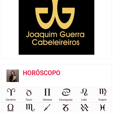
HORÓSCOPO
Carneiro
Touro
Gémeos
Caranguejo
Leão
Virgem