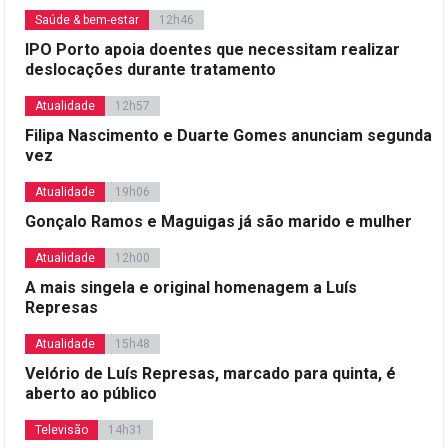
Saúde & bem-estar
12h46
IPO Porto apoia doentes que necessitam realizar
deslocações durante tratamento
Atualidade
12h57
Filipa Nascimento e Duarte Gomes anunciam segunda
vez
Atualidade
19h06
Gonçalo Ramos e Maguigas já são marido e mulher
Atualidade
12h00
A mais singela e original homenagem a Luís
Represas
Atualidade
15h48
Velório de Luís Represas, marcado para quinta, é
aberto ao público
Televisão
14h31