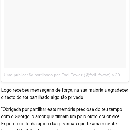
Uma publicação partilhada por Fadi Fawaz (@fadi_fawaz)
a
20 de Dez, 2017 às 4:49 PST
Logo recebeu mensagens de força, na sua maioria a agradecer
o facto de ter partilhado algo tão privado.
“Obrigada por partilhar esta memória preciosa do teu tempo
com o George, o amor que tinham um pelo outro era óbvio!
Espero que tenha apoio das pessoas que te amam neste