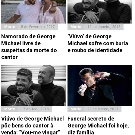
Morte
5 de Fevereiro, 2017
Morte
19 de Janeiro, 2018
Namorado de George
‘Viúvo’ de George
Michael livre de
Michael sofre com burla
suspeitas da morte do
e roubo de identidade
cantor
Morte
17 de Abril, 2018
Morte
29 de Março, 2017
Viúvo de George Michael
Funeral secreto de
põe bens do cantor à
George Michael foi hoje,
venda: “Vou-me vingar”
diz família