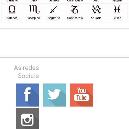
Carneiro
Touro
Gémeos
Caranguejo
Leão
Virgem
Balança
Escorpião
Sagitário
Capricórnio
Aquário
Peixes
As redes
Sociais