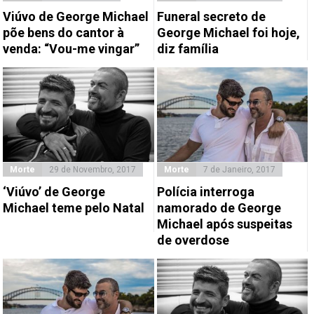
Viúvo de George Michael
Funeral secreto de
põe bens do cantor à
George Michael foi hoje,
venda: “Vou-me vingar”
diz família
Morte
29 de Novembro, 2017
Morte
7 de Janeiro, 2017
‘Viúvo’ de George
Polícia interroga
Michael teme pelo Natal
namorado de George
Michael após suspeitas
de overdose