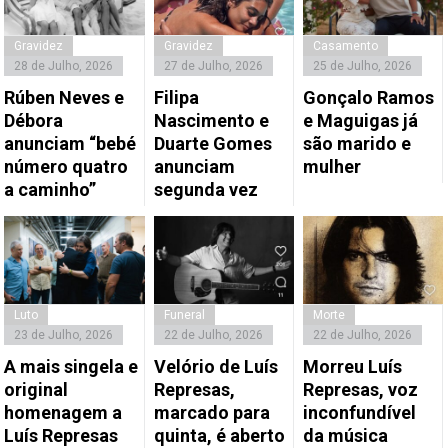
Gravidez
Gravidez
Casamento
28 de Julho, 2026
27 de Julho, 2026
25 de Julho, 2026
Rúben Neves e
Filipa
Gonçalo Ramos
Débora
Nascimento e
e Maguigas já
anunciam “bebé
Duarte Gomes
são marido e
número quatro
anunciam
mulher
a caminho”
segunda vez
Luto
Funeral
Morte
23 de Julho, 2026
22 de Julho, 2026
22 de Julho, 2026
A mais singela e
Velório de Luís
Morreu Luís
original
Represas,
Represas, voz
homenagem a
marcado para
inconfundível
Luís Represas
quinta, é aberto
da música