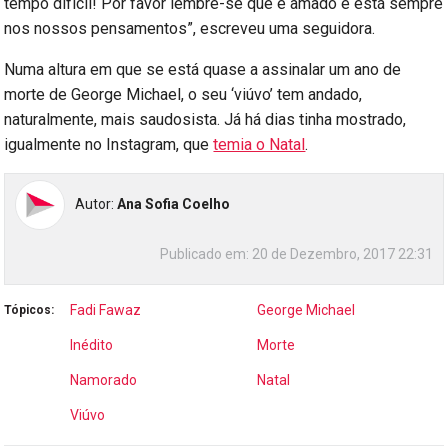
tempo difícil! Por favor lembre-se que é amado e está sempre
nos nossos pensamentos”, escreveu uma seguidora.
Numa altura em que se está quase a assinalar um ano de
morte de George Michael, o seu ‘viúvo’ tem andado,
naturalmente, mais saudosista. Já há dias tinha mostrado,
igualmente no Instagram, que
temia o Natal
.
Autor:
Ana Sofia Coelho
Publicado em:
20 de Dezembro, 2017 22:31
Fadi Fawaz
George Michael
Tópicos:
Inédito
Morte
Namorado
Natal
Viúvo