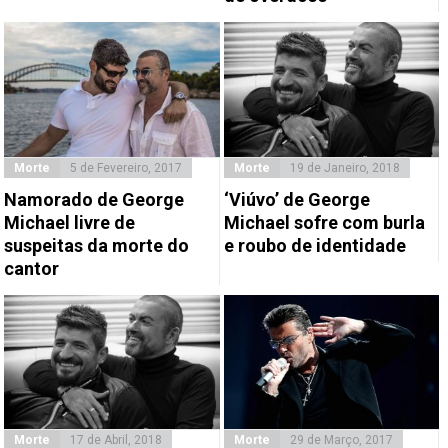
Morte
5 de Fevereiro, 2017
Morte
19 de Janeiro, 2018
Namorado de George
‘Viúvo’ de George
Michael livre de
Michael sofre com burla
suspeitas da morte do
e roubo de identidade
cantor
Morte
17 de Abril, 2018
Morte
29 de Março, 2017