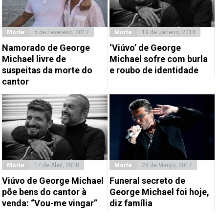
Morte
5 de Fevereiro, 2017
Morte
19 de Janeiro, 2018
Namorado de George
‘Viúvo’ de George
Michael livre de
Michael sofre com burla
suspeitas da morte do
e roubo de identidade
cantor
Morte
17 de Abril, 2018
Morte
29 de Março, 2017
Viúvo de George Michael
Funeral secreto de
põe bens do cantor à
George Michael foi hoje,
venda: “Vou-me vingar”
diz família