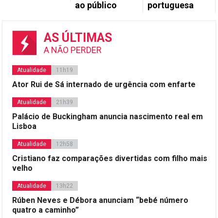
ao público
portuguesa
AS ÚLTIMAS
A NÃO PERDER
Atualidade
11h19
Ator Rui de Sá internado de urgência com enfarte
Atualidade
21h39
Palácio de Buckingham anuncia nascimento real em
Lisboa
Atualidade
12h58
Cristiano faz comparações divertidas com filho mais
velho
Atualidade
13h22
Rúben Neves e Débora anunciam “bebé número
quatro a caminho”