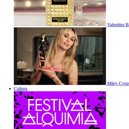
Valentino B
Miley Cyru
Cultura