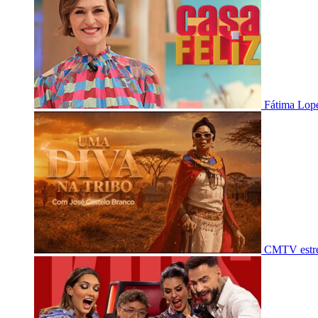
Fátima Lope
CMTV estre