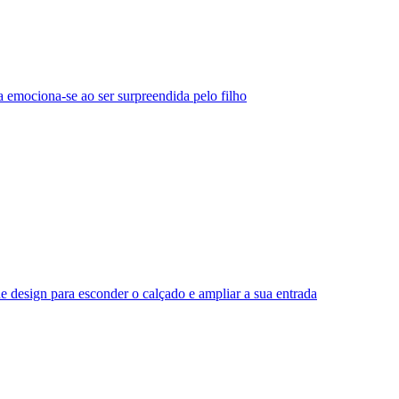
 emociona-se ao ser surpreendida pelo filho
e design para esconder o calçado e ampliar a sua entrada