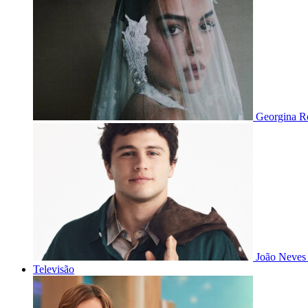
Georgina Ro
João Neves 
Televisão