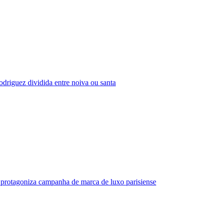
driguez dividida entre noiva ou santa
protagoniza campanha de marca de luxo parisiense