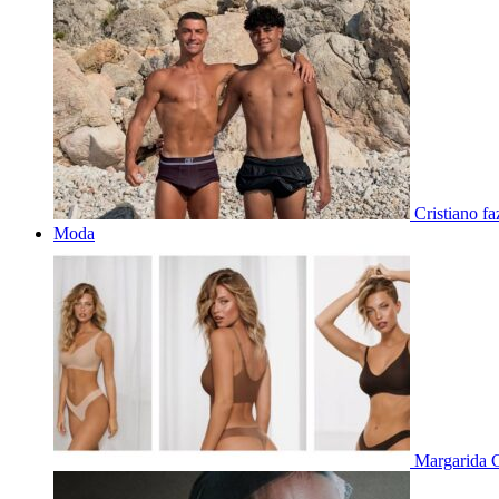
Cristiano f
Moda
Margarida C