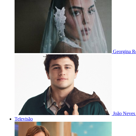
Georgina Ro
João Neves 
Televisão