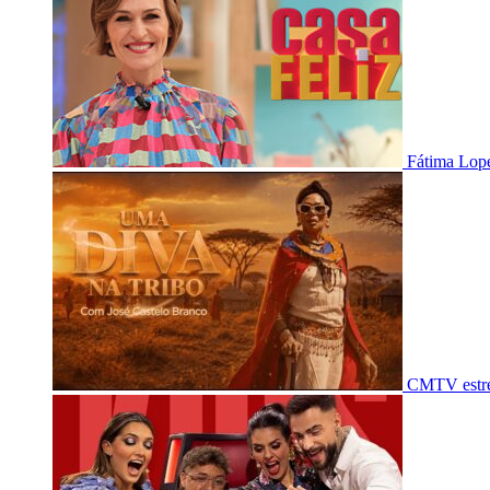
Fátima Lope
CMTV estre