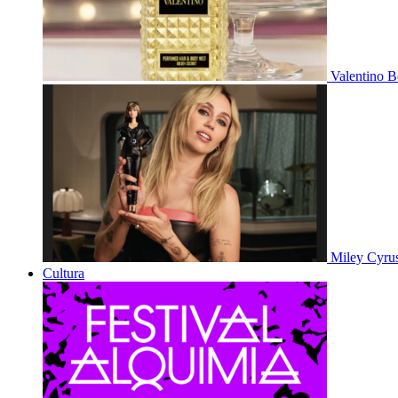
Valentino B
Miley Cyru
Cultura