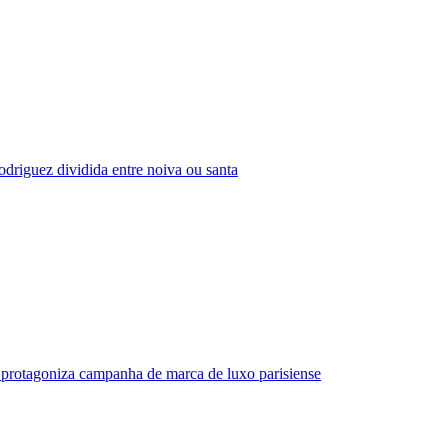
driguez dividida entre noiva ou santa
protagoniza campanha de marca de luxo parisiense