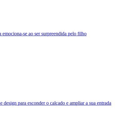
 emociona-se ao ser surpreendida pelo filho
e design para esconder o calçado e ampliar a sua entrada