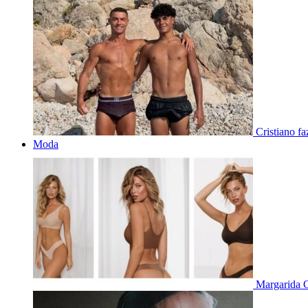
Cristiano f
Moda
Margarida C