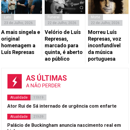
Luto
Funeral
Morte
23 de Julho, 2026
22 de Julho, 2026
22 de Julho, 2026
A mais singela e
Velório de Luís
Morreu Luís
original
Represas,
Represas, voz
homenagem a
marcado para
inconfundível
Luís Represas
quinta, é aberto
da música
ao público
portuguesa
AS ÚLTIMAS
A NÃO PERDER
Atualidade
11h19
Ator Rui de Sá internado de urgência com enfarte
Atualidade
21h39
Palácio de Buckingham anuncia nascimento real em