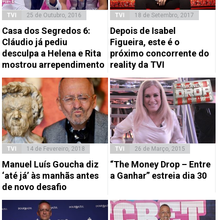
TVI
25 de Outubro, 2016
TVI
18 de Setembro, 2017
Casa dos Segredos 6:
Depois de Isabel
Cláudio já pediu
Figueira, este é o
desculpa a Helena e Rita
próximo concorrente do
mostrou arrependimento
reality da TVI
TVI
14 de Fevereiro, 2018
TVI
26 de Março, 2015
Manuel Luís Goucha diz
“The Money Drop – Entre
‘até já’ às manhãs antes
a Ganhar” estreia dia 30
de novo desafio