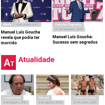
Morte
6 de Junho, 2017
Casa dos Segredos
27 de Fevereiro, 2018
Manuel Luís Goucha
Manuel Luís Goucha:
revela que podia ter
Sucesso sem segredos
morrido
Atualidade
Hospitalizado
Portugal
Cristiano Ronaldo
5 de Agosto, 2026
4 de Agosto, 2026
31 de Julho, 2026