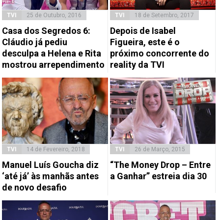
TVI
25 de Outubro, 2016
TVI
18 de Setembro, 2017
Casa dos Segredos 6:
Depois de Isabel
Cláudio já pediu
Figueira, este é o
desculpa a Helena e Rita
próximo concorrente do
mostrou arrependimento
reality da TVI
TVI
14 de Fevereiro, 2018
TVI
26 de Março, 2015
Manuel Luís Goucha diz
“The Money Drop – Entre
‘até já’ às manhãs antes
a Ganhar” estreia dia 30
de novo desafio