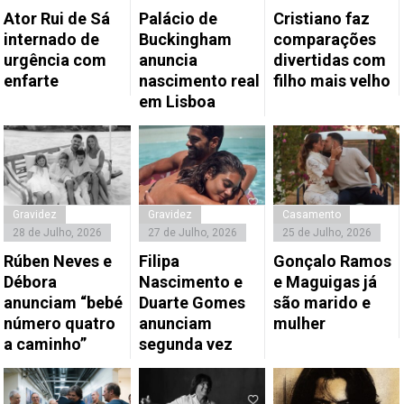
Ator Rui de Sá
Palácio de
Cristiano faz
internado de
Buckingham
comparações
urgência com
anuncia
divertidas com
enfarte
nascimento real
filho mais velho
em Lisboa
Gravidez
Gravidez
Casamento
28 de Julho, 2026
27 de Julho, 2026
25 de Julho, 2026
Rúben Neves e
Filipa
Gonçalo Ramos
Débora
Nascimento e
e Maguigas já
anunciam “bebé
Duarte Gomes
são marido e
número quatro
anunciam
mulher
a caminho”
segunda vez