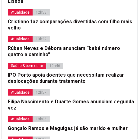
Lisboa
Atualidade
12h58
Cristiano faz comparações divertidas com filho mais
velho
Atualidade
13h22
Rúben Neves e Débora anunciam “bebé número
quatro a caminho”
Saúde & bem-estar
12h46
IPO Porto apoia doentes que necessitam realizar
deslocações durante tratamento
Atualidade
12h57
Filipa Nascimento e Duarte Gomes anunciam segunda
vez
Atualidade
19h06
Gonçalo Ramos e Maguigas já são marido e mulher