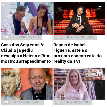
TVI
25 de Outubro, 2016
TVI
18 de Setembro, 2017
Casa dos Segredos 6:
Depois de Isabel
Cláudio já pediu
Figueira, este é o
desculpa a Helena e Rita
próximo concorrente do
mostrou arrependimento
reality da TVI
TVI
14 de Fevereiro, 2018
TVI
26 de Março, 2015