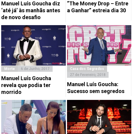
Manuel Luís Goucha diz
“The Money Drop – Entre
‘até já’ às manhãs antes
a Ganhar” estreia dia 30
de novo desafio
Morte
6 de Junho, 2017
Casa dos Segredos
27 de Fevereiro, 2018
Manuel Luís Goucha
Manuel Luís Goucha:
revela que podia ter
Sucesso sem segredos
morrido