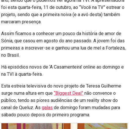
ano, sendo que o pudemos ver agora na TVI. A apresentadora
foi esta quarta-feira, 11 de outubro, ao “Você na TV” estrear o
projeto, sendo que a primeira noiva (e a avó desta) também
marcaram presença.
Assim ficamos a conhecer um pouco da história de amor de
Sónia, que casou em agosto do ano passado. A jovem foi das
primeiras a inscrever-se e ganhou uma lua de mel a Fortaleza,
no Brasil.
Há episódios novos de ‘A Casamenteira’ online ao domingo e
na TVI à quarta-feira.
Esta estreia televisiva do novo projeto de Teresa Guilherme
surge numa altura em que
“Biggest Deal”
não convence o
público, tendo as piores audiências de um reality show do
canal de Queluz. As
galas
de domingo foram mudadas para
sábado pouco depois do primeiro programa.