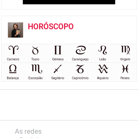
HORÓSCOPO
Carneiro
Touro
Gémeos
Caranguejo
Leão
Virgem
Balança
Escorpião
Sagitário
Capricórnio
Aquário
Peixes
As redes