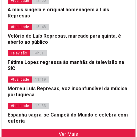
Atualidade
12h00
A mais singela e original homenagem a Luís
Represas
Atualidade
15h48
Velório de Luís Represas, marcado para quinta, é
aberto ao público
Televisão
14h31
Fátima Lopes regressa às manhãs da televisão na
SIC
Atualidade
11h19
Morreu Luís Represas, voz inconfundível da música
portuguesa
Atualidade
12h33
Espanha sagra-se Campeã do Mundo e celebra com
euforia
Ver Mais