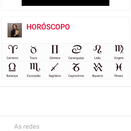
HORÓSCOPO
Carneiro
Touro
Gémeos
Caranguejo
Leão
Virgem
Balança
Escorpião
Sagitário
Capricórnio
Aquário
Peixes
As redes