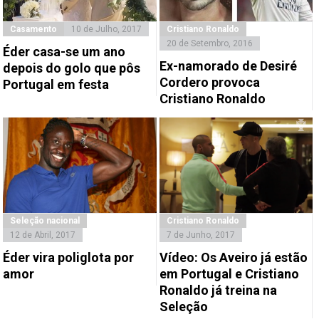
Casamento
10 de Julho, 2017
Cristiano Ronaldo
20 de Setembro, 2016
Éder casa-se um ano
Ex-namorado de Desiré
depois do golo que pôs
Cordero provoca
Portugal em festa
Cristiano Ronaldo
Seleção nacional
Cristiano Ronaldo
12 de Abril, 2017
7 de Junho, 2017
Éder vira poliglota por
Vídeo: Os Aveiro já estão
amor
em Portugal e Cristiano
Ronaldo já treina na
Seleção