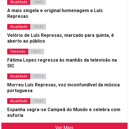
Atualidade
12h00
A mais singela e original homenagem a Luís
Represas
Atualidade
15h48
Velório de Luís Represas, marcado para quinta, é
aberto ao público
Televisão
14h31
Fátima Lopes regressa às manhãs da televisão na
SIC
Atualidade
11h19
Morreu Luís Represas, voz inconfundível da música
portuguesa
Atualidade
12h33
Espanha sagra-se Campeã do Mundo e celebra com
euforia
Ver Mais