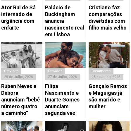
Ator Rui de Sá
Palácio de
Cristiano faz
internado de
Buckingham
comparações
urgência com
anuncia
divertidas com
enfarte
nascimento real
filho mais velho
em Lisboa
Gravidez
Gravidez
Casamento
28 de Julho, 2026
27 de Julho, 2026
25 de Julho, 2026
Rúben Neves e
Filipa
Gonçalo Ramos
Débora
Nascimento e
e Maguigas já
anunciam “bebé
Duarte Gomes
são marido e
número quatro
anunciam
mulher
a caminho”
segunda vez