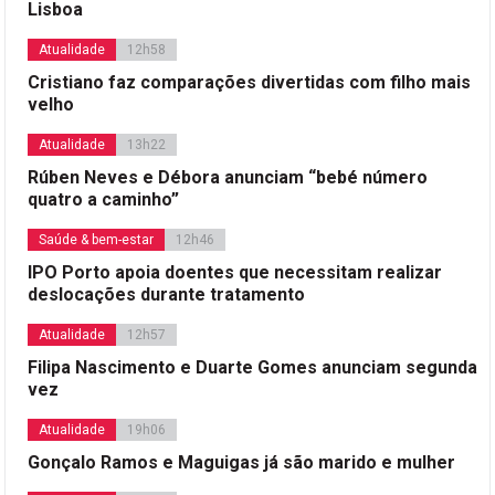
Lisboa
Atualidade
12h58
Cristiano faz comparações divertidas com filho mais
velho
Atualidade
13h22
Rúben Neves e Débora anunciam “bebé número
quatro a caminho”
Saúde & bem-estar
12h46
IPO Porto apoia doentes que necessitam realizar
deslocações durante tratamento
Atualidade
12h57
Filipa Nascimento e Duarte Gomes anunciam segunda
vez
Atualidade
19h06
Gonçalo Ramos e Maguigas já são marido e mulher