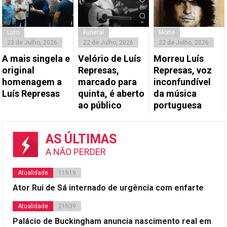
Luto
Funeral
Morte
23 de Julho, 2026
22 de Julho, 2026
22 de Julho, 2026
A mais singela e
Velório de Luís
Morreu Luís
original
Represas,
Represas, voz
homenagem a
marcado para
inconfundível
Luís Represas
quinta, é aberto
da música
ao público
portuguesa
AS ÚLTIMAS
A NÃO PERDER
Atualidade
11h19
Ator Rui de Sá internado de urgência com enfarte
Atualidade
21h39
Palácio de Buckingham anuncia nascimento real em