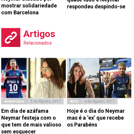
mostrar solidariedade
respondeu despindo-se
com Barcelona
Artigos
Relacionados
Aniversário
5 de Agosto, 2017
Atriz
4 de Agosto, 2017
Em dia de azáfama
Hoje é o dia do Neymar
Neymar festeja com o
mas é a ‘ex’ que recebe
que tem de mais valioso
os Parabéns
sem esquecer