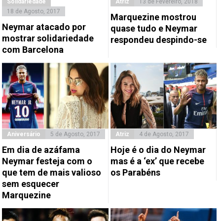
Solidariedade
Atriz
13 de Fevereiro, 2018
18 de Agosto, 2017
Marquezine mostrou
Neymar atacado por
quase tudo e Neymar
mostrar solidariedade
respondeu despindo-se
com Barcelona
Aniversário
5 de Agosto, 2017
Atriz
4 de Agosto, 2017
Em dia de azáfama
Hoje é o dia do Neymar
Neymar festeja com o
mas é a ‘ex’ que recebe
que tem de mais valioso
os Parabéns
sem esquecer
Marquezine