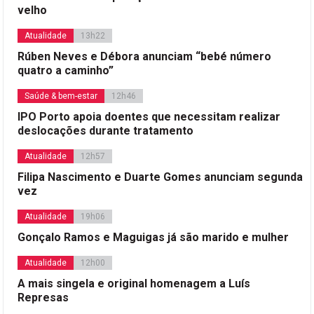
velho
Atualidade
13h22
Rúben Neves e Débora anunciam “bebé número
quatro a caminho”
Saúde & bem-estar
12h46
IPO Porto apoia doentes que necessitam realizar
deslocações durante tratamento
Atualidade
12h57
Filipa Nascimento e Duarte Gomes anunciam segunda
vez
Atualidade
19h06
Gonçalo Ramos e Maguigas já são marido e mulher
Atualidade
12h00
A mais singela e original homenagem a Luís
Represas