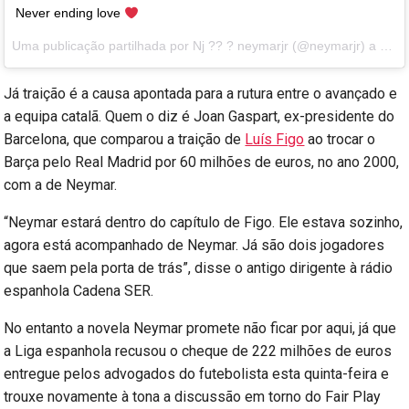
Never ending love
Uma publicação partilhada por Nj ?? ? neymarjr (@neymarjr) a
Jun 
Já traição é a causa apontada para a rutura entre o avançado e
a equipa catalã. Quem o diz é Joan Gaspart, ex-presidente do
Barcelona, que comparou a traição de
Luís Figo
ao trocar o
Barça pelo Real Madrid por 60 milhões de euros, no ano 2000,
com a de Neymar.
“Neymar estará dentro do capítulo de Figo. Ele estava sozinho,
agora está acompanhado de Neymar. Já são dois jogadores
que saem pela porta de trás”, disse o antigo dirigente à rádio
espanhola Cadena SER.
No entanto a novela Neymar promete não ficar por aqui, já que
a Liga espanhola recusou o cheque de 222 milhões de euros
entregue pelos advogados do futebolista esta quinta-feira e
trouxe novamente à tona a discussão em torno do Fair Play