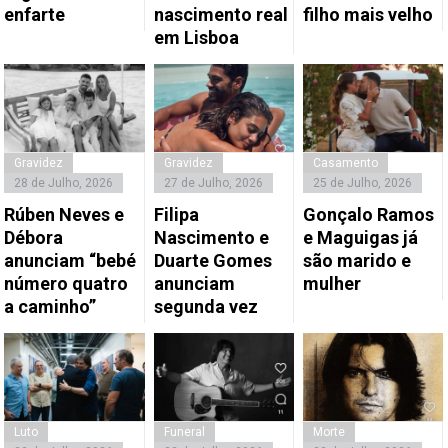
enfarte
nascimento real
filho mais velho
em Lisboa
Gravidez
Gravidez
Casamento
28 de Julho, 2026
27 de Julho, 2026
25 de Julho, 2026
Rúben Neves e
Filipa
Gonçalo Ramos
Débora
Nascimento e
e Maguigas já
anunciam “bebé
Duarte Gomes
são marido e
número quatro
anunciam
mulher
a caminho”
segunda vez
Luto
Funeral
Morte