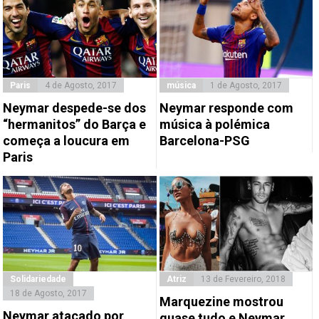
Paris
4 de Agosto, 2017
música
1 de Agosto, 2017
Neymar despede-se dos
Neymar responde com
“hermanitos” do Barça e
música à polémica
começa a loucura em
Barcelona-PSG
Paris
Solidariedade
Atriz
13 de Fevereiro, 2018
18 de Agosto, 2017
Marquezine mostrou
Neymar atacado por
quase tudo e Neymar