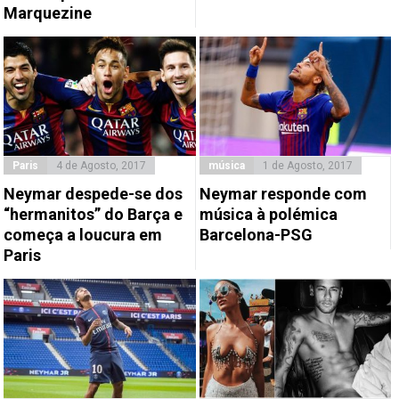
Marquezine
Paris
4 de Agosto, 2017
música
1 de Agosto, 2017
Neymar despede-se dos
Neymar responde com
“hermanitos” do Barça e
música à polémica
começa a loucura em
Barcelona-PSG
Paris