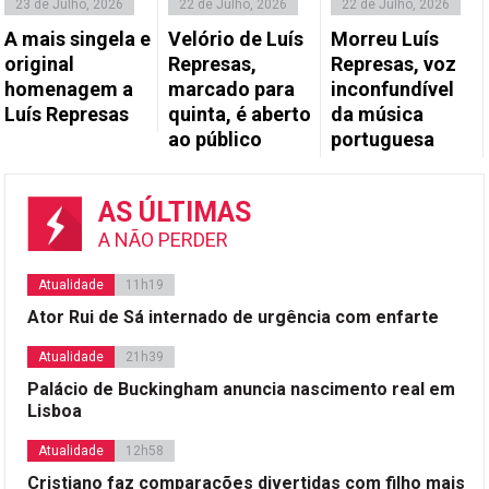
23 de Julho, 2026
22 de Julho, 2026
22 de Julho, 2026
A mais singela e
Velório de Luís
Morreu Luís
original
Represas,
Represas, voz
homenagem a
marcado para
inconfundível
Luís Represas
quinta, é aberto
da música
ao público
portuguesa
AS ÚLTIMAS
A NÃO PERDER
Atualidade
11h19
Ator Rui de Sá internado de urgência com enfarte
Atualidade
21h39
Palácio de Buckingham anuncia nascimento real em
Lisboa
Atualidade
12h58
Cristiano faz comparações divertidas com filho mais