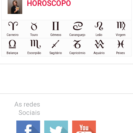
HORÓSCOPO
Carneiro
Touro
Gémeos
Caranguejo
Leão
Virgem
Balança
Escorpião
Sagitário
Capricórnio
Aquário
Peixes
As redes
Sociais