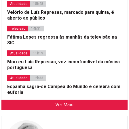
Atualidade
15h48
Velório de Luís Represas, marcado para quinta, é
aberto ao público
Televisão
14h31
Fátima Lopes regressa às manhãs da televisão na
SIC
Atualidade
11h19
Morreu Luís Represas, voz inconfundível da música
portuguesa
Atualidade
12h33
Espanha sagra-se Campeã do Mundo e celebra com
euforia
Ver Mais