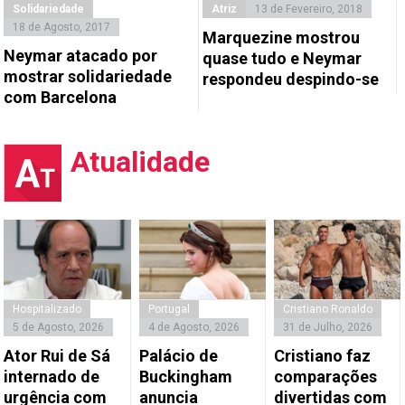
Solidariedade
Atriz
13 de Fevereiro, 2018
18 de Agosto, 2017
Marquezine mostrou
Neymar atacado por
quase tudo e Neymar
mostrar solidariedade
respondeu despindo-se
com Barcelona
Atualidade
Hospitalizado
Portugal
Cristiano Ronaldo
5 de Agosto, 2026
4 de Agosto, 2026
31 de Julho, 2026
Ator Rui de Sá
Palácio de
Cristiano faz
internado de
Buckingham
comparações
urgência com
anuncia
divertidas com