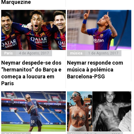
Marquezine
Paris
4 de Agosto, 2017
música
1 de Agosto, 2017
Neymar despede-se dos
Neymar responde com
“hermanitos” do Barça e
música à polémica
começa a loucura em
Barcelona-PSG
Paris