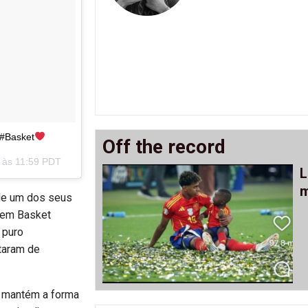
 #Basket
Off the record
7 às 11:59 PDT
L
m
 de um dos seus
 em Basket
 puro
staram de
e mantém a forma