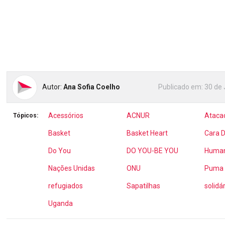
Autor:
Ana Sofia Coelho
Publicado em:
30 de 
Acessórios
ACNUR
Ataca
Tópicos:
Basket
Basket Heart
Cara D
Do You
DO YOU-BE YOU
Human
Nações Unidas
ONU
Puma
refugiados
Sapatilhas
solidá
Uganda