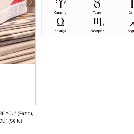
Carneiro
Touro
Gé
Balança
Escorpião
Sagi
E YOU” (Faz tu,
OU” (Sê tu)