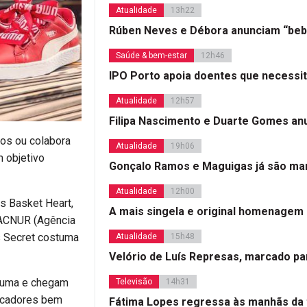
Atualidade
13h22
Rúben Neves e Débora anunciam “beb
Saúde & bem-estar
12h46
IPO Porto apoia doentes que necessi
Atualidade
12h57
Filipa Nascimento e Duarte Gomes a
os ou colabora
Atualidade
19h06
 objetivo
Gonçalo Ramos e Maguigas já são mar
Atualidade
12h00
s Basket Heart,
A mais singela e original homenagem
a ACNUR (Agência
’s Secret costuma
Atualidade
15h48
Velório de Luís Represas, marcado par
 Puma e chegam
Televisão
14h31
acadores bem
Fátima Lopes regressa às manhãs da 