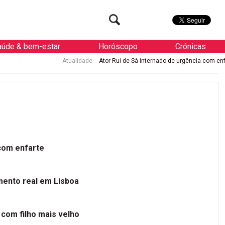
aúde & bem-estar
Horóscopo
Crónicas
Atualidade
Ator Rui de Sá internado de urgência com enfarte
At
 com enfarte
mento real em Lisboa
 com filho mais velho