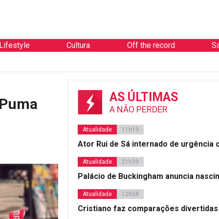
Lifestyle
Cultura
Off the record
S
AS ÚLTIMAS
s Puma
A NÃO PERDER
Atualidade
11h19
Ator Rui de Sá internado de urgência
Atualidade
21h39
Palácio de Buckingham anuncia nasci
Atualidade
12h58
Cristiano faz comparações divertidas