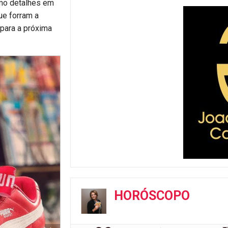
omo detalhes em
ue forram a
 para a próxima
HORÓSCOPO