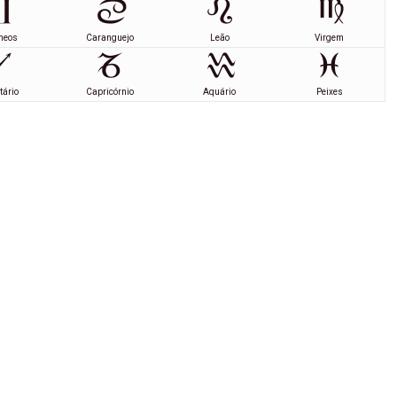
meos
Caranguejo
Leão
Virgem
tário
Capricórnio
Aquário
Peixes