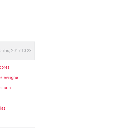
Julho, 2017 10:23
dores
elevingne
itário
rias