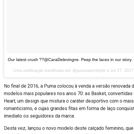
Our latest crush ??@CaraDelevingne. Peep the laces in our story.
Uma publicação partilhada por @pumasportstyle a
Jul 27, 201
No final de 2016, a Puma colocou à venda a versão renovada
modelos mais populares nos anos 70: as Basket, convertidas
Heart, um design que mistura o caráter desportivo com o mais
romanticismo, e cujas grandes fitas em forma de laço conqui
imediato os seguidores da marca.
Desta vez, lançou o novo modelo deste calçado feminino, qu