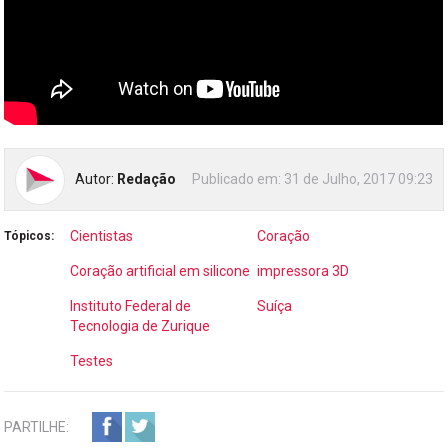
Autor:
Redação
Publicado em:
31 de Julho, 2017 09:23
Cientistas
Coração
Tópicos:
Coração artificial em silicone
impressora 3D
Instituto Federal de
Suíça
Tecnologia de Zurique
Testes
PARTILHE: