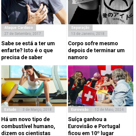
Ataque Cardíaco
Separação
27 de Setembro, 2017
13 de Janeiro, 2018
Sabe se está a ter um
Corpo sofre mesmo
enfarte? Isto é o que
depois de terminar um
precisa de saber
namoro
Estudo
3 de Março, 2018
Eurovisão
12 de Maio, 2024
Há um novo tipo de
Suíça ganhou a
combustível humano,
Eurovisão e Portugal
dizem os cientistas
ficou em 10º lugar