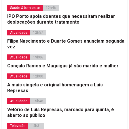
Saúde & bem-estar
12h46
IPO Porto apoia doentes que necessitam realizar
deslocações durante tratamento
Atualidade
12h57
Filipa Nascimento e Duarte Gomes anunciam segunda
vez
Atualidade
19h06
Gonçalo Ramos e Maguigas já são marido e mulher
Atualidade
12h00
A mais singela e original homenagem a Luís
Represas
Atualidade
15h48
Velório de Luís Represas, marcado para quinta, é
aberto ao público
Televisão
14h31