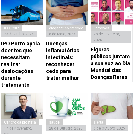
IPO-Porto
diagnóstico precoce
Famosos
28 de Julho, 2026
8 de Maio, 2026
28 de Fevereiro,
2026
IPO Porto apoia
Doenças
Figuras
doentes que
Inflamatórias
públicas juntam
necessitam
Intestinais:
a sua voz ao Dia
realizar
reconhecer
Mundial das
deslocações
cedo para
Doenças Raras
durante
tratar melhor
tratamento
Cancro da próstata
saúde
alerta
17 de Novembro,
28 de Outubro, 2025
6 de Outubro, 2025