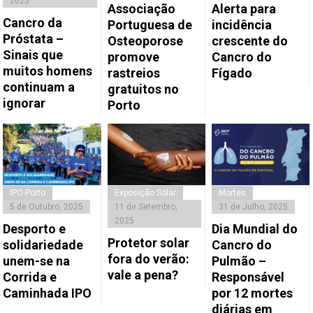
2025
Associação
Alerta para
Cancro da
Portuguesa de
incidência
Próstata –
Osteoporose
crescente do
Sinais que
promove
Cancro do
muitos homens
rastreios
Fígado
continuam a
gratuitos no
ignorar
Porto
IPO-Porto
Exposição Solar
Mortes
5 de Outubro, 2025
11 de Setembro,
31 de Julho, 2025
2025
Desporto e
Dia Mundial do
Protetor solar
solidariedade
Cancro do
fora do verão:
unem-se na
Pulmão –
vale a pena?
Corrida e
Responsável
Caminhada IPO
por 12 mortes
diárias em