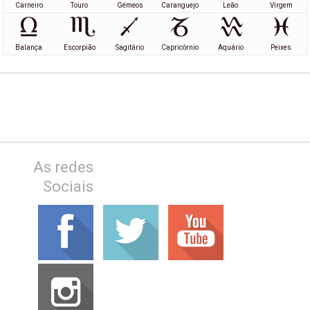
Carneiro
Touro
Gémeos
Caranguejo
Leão
Virgem
Balança
Escorpião
Sagitário
Capricórnio
Aquário
Peixes
As redes
Sociais