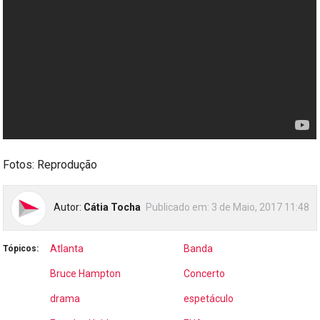
Fotos: Reprodução
Autor:
Cátia Tocha
Publicado em:
3 de Maio, 2017 11:48
Atlanta
Banda
Tópicos:
Bruce Hampton
Concerto
drama
espetáculo