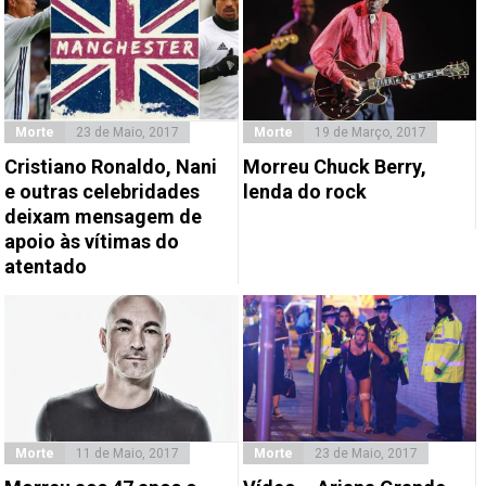
Morte
23 de Maio, 2017
Morte
19 de Março, 2017
Cristiano Ronaldo, Nani
Morreu Chuck Berry,
e outras celebridades
lenda do rock
deixam mensagem de
apoio às vítimas do
atentado
Morte
11 de Maio, 2017
Morte
23 de Maio, 2017