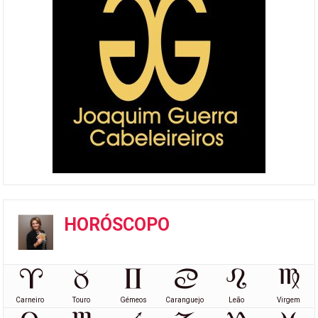
HORÓSCOPO
Carneiro
Touro
Gémeos
Caranguejo
Leão
Virgem