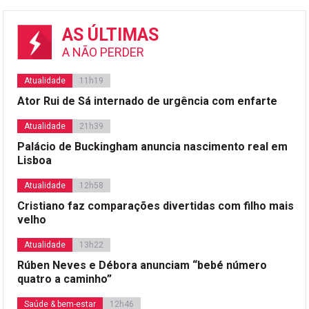
AS ÚLTIMAS
A NÃO PERDER
Atualidade
11h19
Ator Rui de Sá internado de urgência com enfarte
Atualidade
21h39
Palácio de Buckingham anuncia nascimento real em
Lisboa
Atualidade
12h58
Cristiano faz comparações divertidas com filho mais
velho
Atualidade
13h22
Rúben Neves e Débora anunciam “bebé número
quatro a caminho”
Saúde & bem-estar
12h46