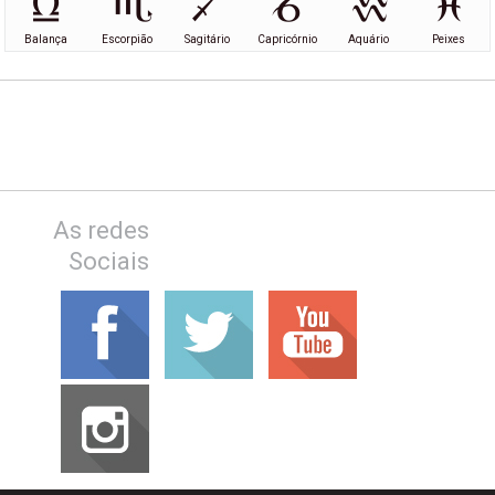
Balança
Escorpião
Sagitário
Capricórnio
Aquário
Peixes
As redes
Sociais