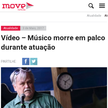
Atualidade
Ator Rui
Atualidade
3 de Maio, 2017
Vídeo – Músico morre em palco
durante atuação
PARTILHE: