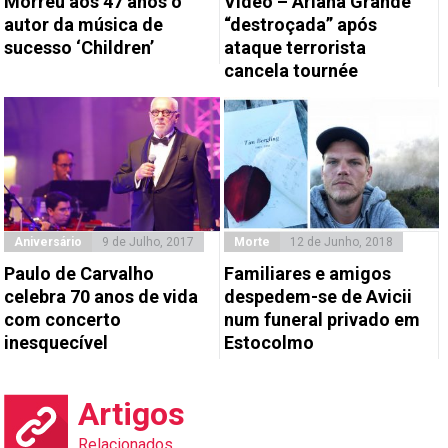
Morreu aos 47 anos o
Vídeo – Ariana Grande
autor da música de
“destroçada” após
sucesso ‘Children’
ataque terrorista
cancela tournée
Aniversário
9 de Julho, 2017
Morte
12 de Junho, 2018
Paulo de Carvalho
Familiares e amigos
celebra 70 anos de vida
despedem-se de Avicii
com concerto
num funeral privado em
inesquecível
Estocolmo
Artigos
Relacionados