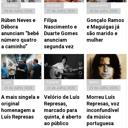
Gravidez
Gravidez
Casamento
28 de Julho, 2026
27 de Julho, 2026
25 de Julho, 2026
Rúben Neves e
Filipa
Gonçalo Ramos
Débora
Nascimento e
e Maguigas já
anunciam “bebé
Duarte Gomes
são marido e
número quatro
anunciam
mulher
a caminho”
segunda vez
Luto
Funeral
Morte
23 de Julho, 2026
22 de Julho, 2026
22 de Julho, 2026
A mais singela e
Velório de Luís
Morreu Luís
original
Represas,
Represas, voz
homenagem a
marcado para
inconfundível
Luís Represas
quinta, é aberto
da música
ao público
portuguesa