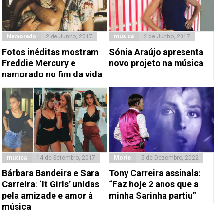
Namorado
2 de Junho, 2017
música
2 de Junho, 2017
Fotos inéditas mostram
Sónia Araújo apresenta
Freddie Mercury e
novo projeto na música
namorado no fim da vida
música
14 de Setembro, 2017
Morte
5 de Dezembro, 2022
Bárbara Bandeira e Sara
Tony Carreira assinala:
Carreira: ‘It Girls’ unidas
“Faz hoje 2 anos que a
pela amizade e amor à
minha Sarinha partiu”
música