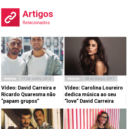
Artigos
Relacionados
música
17 de Junho, 2016
música
28 de Março, 2017
Vídeo: David Carreira e
Vídeo: Carolina Loureiro
Ricardo Quaresma não
dedica música ao seu
“papam grupos”
“love” David Carreira