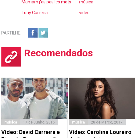
Mamam j'as pas les mots
música
Tony Carreira
vídeo
PARTILHE:
Recomendados
música
17 de Junho, 2016
música
28 de Março, 2017
Vídeo: David Carreira e
Vídeo: Carolina Loureiro