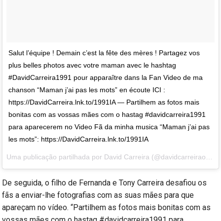
Salut l’équipe ! Demain c’est la fête des mères ! Partagez vos
plus belles photos avec votre maman avec le hashtag
#DavidCarreira1991 pour apparaître dans la Fan Video de ma
chanson “Maman j’ai pas les mots” en écoute ICI :
https://DavidCarreira.lnk.to/1991IA — Partilhem as fotos mais
bonitas com as vossas mães com o hastag #davidcarreira1991
para aparecerem no Video Fã da minha musica “Maman j’ai pas
les mots”: https://DavidCarreira.lnk.to/1991IA
Uma publicação partilhada por David Carreira (@davidcarreiraoficial) a
De seguida, o filho de Fernanda e Tony Carreira desafiou os
fãs a enviar-lhe fotografias com as suas mães para que
apareçam no vídeo. “Partilhem as fotos mais bonitas com as
vossas mães com o hastag #davidcarreira1991 para