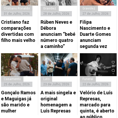
Cristiano Ronaldo
Gravidez
Gravidez
31 de Julho, 2026
28 de Julho, 2026
27 de Julho, 2026
Cristiano faz
Rúben Neves e
Filipa
comparações
Débora
Nascimento e
divertidas com
anunciam “bebé
Duarte Gomes
filho mais velho
número quatro
anunciam
a caminho”
segunda vez
Casamento
Luto
Funeral
25 de Julho, 2026
23 de Julho, 2026
22 de Julho, 2026
Gonçalo Ramos
A mais singela e
Velório de Luís
e Maguigas já
original
Represas,
são marido e
homenagem a
marcado para
mulher
Luís Represas
quinta, é aberto
ao público