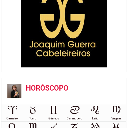
HORÓSCOPO
Carneiro
Touro
Gémeos
Caranguejo
Leão
Virgem