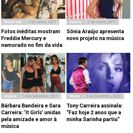
Namorado
2 de Junho, 2017
música
2 de Junho, 2017
Fotos inéditas mostram
Sónia Araújo apresenta
Freddie Mercury e
novo projeto na música
namorado no fim da vida
música
14 de Setembro, 2017
Morte
5 de Dezembro, 2022
Bárbara Bandeira e Sara
Tony Carreira assinala:
Carreira: ‘It Girls’ unidas
“Faz hoje 2 anos que a
pela amizade e amor à
minha Sarinha partiu”
música