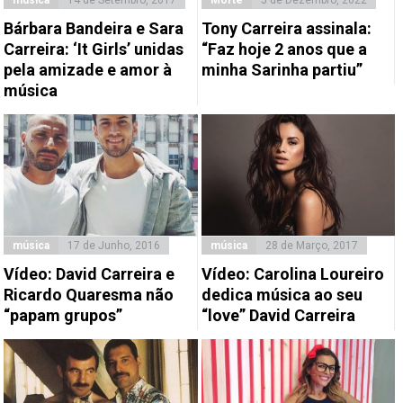
música
14 de Setembro, 2017
Morte
5 de Dezembro, 2022
Bárbara Bandeira e Sara
Tony Carreira assinala:
Carreira: ‘It Girls’ unidas
“Faz hoje 2 anos que a
pela amizade e amor à
minha Sarinha partiu”
música
música
17 de Junho, 2016
música
28 de Março, 2017
Vídeo: David Carreira e
Vídeo: Carolina Loureiro
Ricardo Quaresma não
dedica música ao seu
“papam grupos”
“love” David Carreira