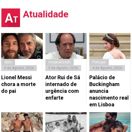
Atualidade
óbito
Hospitalizado
Portugal
9 de Agosto, 2026
5 de Agosto, 2026
4 de Agosto, 2026
Lionel Messi
Ator Rui de Sá
Palácio de
chora a morte
internado de
Buckingham
do pai
urgência com
anuncia
enfarte
nascimento real
em Lisboa