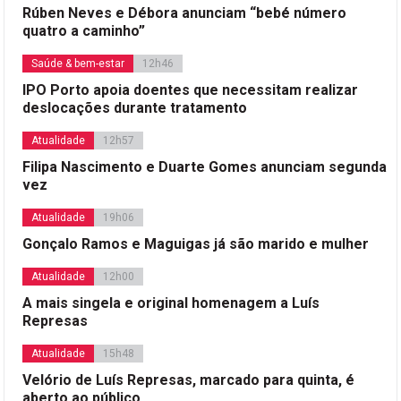
Rúben Neves e Débora anunciam “bebé número
quatro a caminho”
Saúde & bem-estar
12h46
IPO Porto apoia doentes que necessitam realizar
deslocações durante tratamento
Atualidade
12h57
Filipa Nascimento e Duarte Gomes anunciam segunda
vez
Atualidade
19h06
Gonçalo Ramos e Maguigas já são marido e mulher
Atualidade
12h00
A mais singela e original homenagem a Luís
Represas
Atualidade
15h48
Velório de Luís Represas, marcado para quinta, é
aberto ao público