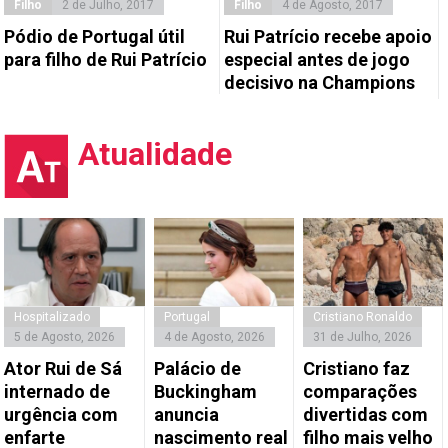
Filho
2 de Julho, 2017
Filho
4 de Agosto, 2017
Pódio de Portugal útil
Rui Patrício recebe apoio
para filho de Rui Patrício
especial antes de jogo
decisivo na Champions
Atualidade
Hospitalizado
Portugal
Cristiano Ronaldo
5 de Agosto, 2026
4 de Agosto, 2026
31 de Julho, 2026
Ator Rui de Sá
Palácio de
Cristiano faz
internado de
Buckingham
comparações
urgência com
anuncia
divertidas com
enfarte
nascimento real
filho mais velho