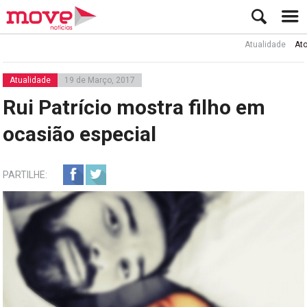
Atualidade
Ator Rui de
Atualidade
19 de Março, 2017
Rui Patrício mostra filho em
ocasião especial
PARTILHE: