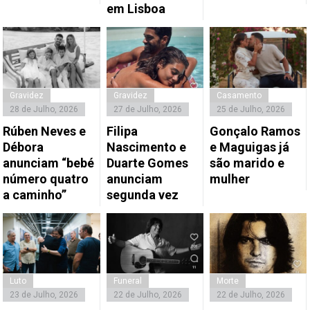
em Lisboa
Gravidez
Gravidez
Casamento
28 de Julho, 2026
27 de Julho, 2026
25 de Julho, 2026
Rúben Neves e
Filipa
Gonçalo Ramos
Débora
Nascimento e
e Maguigas já
anunciam “bebé
Duarte Gomes
são marido e
número quatro
anunciam
mulher
a caminho”
segunda vez
Luto
Funeral
Morte
23 de Julho, 2026
22 de Julho, 2026
22 de Julho, 2026