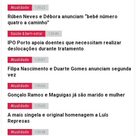
Atualidade
13h22
Rúben Neves e Débora anunciam “bebé número
quatro a caminho”
Saúde & bem-estar
12h46
IPO Porto apoia doentes que necessitam realizar
deslocações durante tratamento
Atualidade
12h57
Filipa Nascimento e Duarte Gomes anunciam segunda
vez
Atualidade
19h06
Gonçalo Ramos e Maguigas já são marido e mulher
Atualidade
12h00
A mais singela e original homenagem a Luís
Represas
Atualidade
15h48