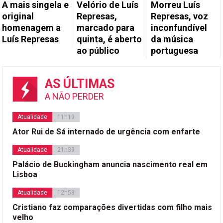
A mais singela e
Velório de Luís
Morreu Luís
original
Represas,
Represas, voz
homenagem a
marcado para
inconfundível
Luís Represas
quinta, é aberto
da música
ao público
portuguesa
AS ÚLTIMAS
A NÃO PERDER
Atualidade
11h19
Ator Rui de Sá internado de urgência com enfarte
Atualidade
21h39
Palácio de Buckingham anuncia nascimento real em
Lisboa
Atualidade
12h58
Cristiano faz comparações divertidas com filho mais
velho