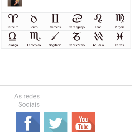
Carneiro
Touro
Gémeos
Caranguejo
Leão
Virgem
Balança
Escorpião
Sagitário
Capricórnio
Aquário
Peixes
As redes
Sociais