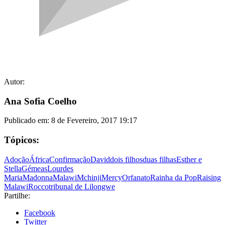
Autor:
Ana Sofia Coelho
Publicado em:
8 de Fevereiro, 2017 19:17
Tópicos:
Adoção
África
Confirmação
David
dois filhos
duas filhas
Esther e
Stella
Gémeas
Lourdes
Maria
Madonna
Malawi
Mchinji
Mercy
Orfanato
Rainha da Pop
Raising
Malawi
Rocco
tribunal de Lilongwe
Partilhe:
Facebook
Twitter