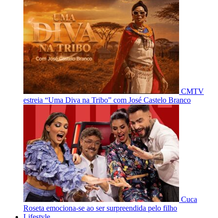
CMTV
estreia “Uma Diva na Tribo” com José Castelo Branco
Cuca
Roseta emociona-se ao ser surpreendida pelo filho
Lifestyle