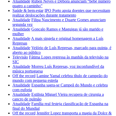
Atualidade
Rúben Neves e Débora anunciam “bebé número
quatro a caminho”
Saúde & bem-estar
IPO Porto apoia doentes que necessitam
realizar deslocações durante tratamento
Atualidade
Filipa Nascimento e Duarte Gomes anunciam
segunda vez
Atualidade
Gonçalo Ramos e Maguigas já são marido e
mulher
Atualidade
A mais singela e original homenagem a Luís
Represas
Atualidade
Velório de Luís Represas, marcado para quinta, é
aberto ao público
Televisão
Fátima Lopes regressa às manhãs da televisão na
SIC
Atualidade
Morreu Luís Represas, voz inconfundível da
música portuguesa
Off the record
Lamine Yamal celebra título de campeão do
mundo com pequena estrela
Atualidade
Espanha sagra-se Campeã do Mundo e celebra
com euforia
Atualidade
Estilista Miguel Vieira recupera de cirurgia a
cancro de pulmão
Atualidade
Família real festeja classificação de Espanha na
final do Mundial
Off the record
Jennifer Lopez transporta a magia da Dolce &