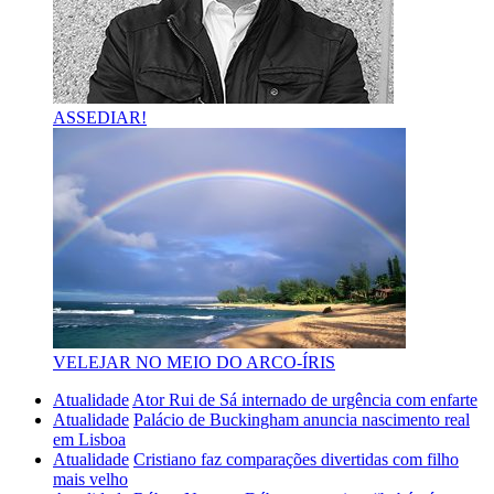
ASSEDIAR!
VELEJAR NO MEIO DO ARCO-ÍRIS
Atualidade
Ator Rui de Sá internado de urgência com enfarte
Atualidade
Palácio de Buckingham anuncia nascimento real
em Lisboa
Atualidade
Cristiano faz comparações divertidas com filho
mais velho