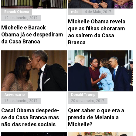
Barack Obama
mãe
4 de Maio, 2017
19 de Janeiro, 2017
Michelle Obama revela
Michelle e Barack
que as filhas choraram
Obama já se despediram
ao saírem da Casa
da Casa Branca
Branca
Aniversário
Donald Trump
18 de Janeiro, 2017
20 de Janeiro, 2017
Casal Obama despede-
Quer saber o que era a
se da Casa Branca mas
prenda de Melania a
não das redes sociais
Michelle?