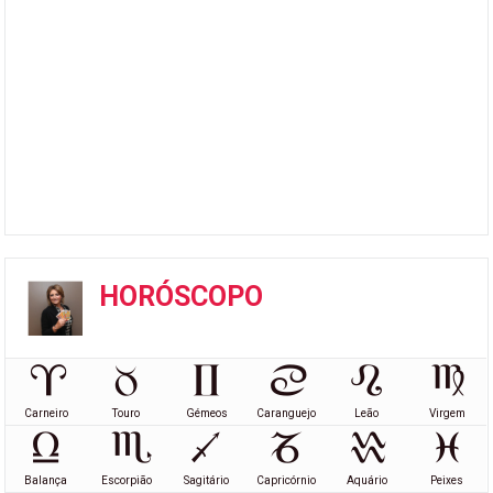
HORÓSCOPO
Carneiro
Touro
Gémeos
Caranguejo
Leão
Virgem
Balança
Escorpião
Sagitário
Capricórnio
Aquário
Peixes