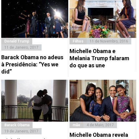
Donald Trump
Filhos
11 de Novembro, 2016
11 de Janeiro, 2017
Michelle Obama e
Barack Obama no adeus
Melania Trump falaram
à Presidência: “Yes we
do que as une
did”
Barack Obama
mãe
4 de Maio, 2017
19 de Janeiro, 2017
Michelle Obama revela