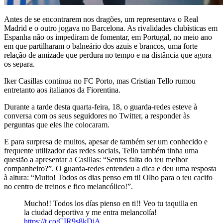
Antes de se encontrarem nos dragões, um representava o Real
Madrid e o outro jogava no Barcelona. As rivalidades clubísticas em
Espanha não os impediram de fomentar, em Portugal, no meio ano
em que partilharam o balneário dos azuis e brancos, uma forte
relação de amizade que perdura no tempo e na distância que agora
os separa.
Iker Casillas continua no FC Porto, mas Cristian Tello rumou
entretanto aos italianos da Fiorentina.
Durante a tarde desta quarta-feira, 18, o guarda-redes esteve à
conversa com os seus seguidores no Twitter, a responder às
perguntas que eles lhe colocaram.
E para surpresa de muitos, apesar de também ser um conhecido e
frequente utilizador das redes sociais, Tello também tinha uma
questão a apresentar a Casillas: “Sentes falta do teu melhor
companheiro?”. O guarda-redes entendeu a dica e deu uma resposta
à altura: “Muito! Todos os dias penso em ti! Olho para o teu cacifo
no centro de treinos e fico melancólico!”.
Mucho!! Todos los días pienso en ti!! Veo tu taquilla en
la ciudad deportiva y me entra melancolía!
https://t.co/CIR9s8kDiA