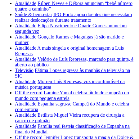
Atualidade
Rúben Neves e Débora anunciam “bebé número
quatro a caminho”
Saúde & bem-estar
IPO Porto apoia doentes que necessitam
realizar deslocações durante tratamento
Atualidade
Filipa Nascimento e Duarte Gomes anunciam
segunda vez
Atualidade
Gonçalo Ramos e Maguigas já são marido e
mulher
Atualidade
A mais singela e original homenagem a Luís
Represas
Atualidade
Velório de Luís Represas, marcado para quinta, é
aberto ao público
Televisão
Fátima Lopes regressa às manhãs da televisão na
SIC
Atualidade
Morreu Luís Represas, voz inconfundível da
música portuguesa
Off the record
Lamine Yamal celebra título de campeão do
mundo com pequena estrela
Atualidade
Espanha sagra-se Campeã do Mundo e celebra
com euforia
Atualidade
Estilista Miguel Vieira recupera de cirurgia a
cancro de pulmão
Atualidade
Família real festeja classificação de Espanha na
final do Mundial
Off the record
Jennifer Lopez transporta a magia da Dolce &