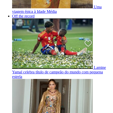
Uma
viagem épica à Idade Média
Off the record
Lamine
Yamal celebra título de campeão do mundo com pequena
estrela