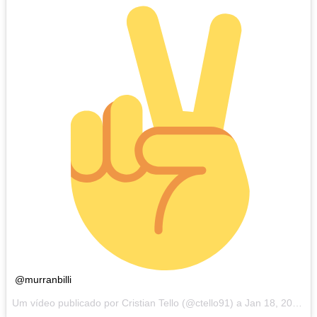
@murranbilli
Um vídeo publicado por Cristian Tello (@ctello91) a
Jan 18, 2017 às 10:21 PST