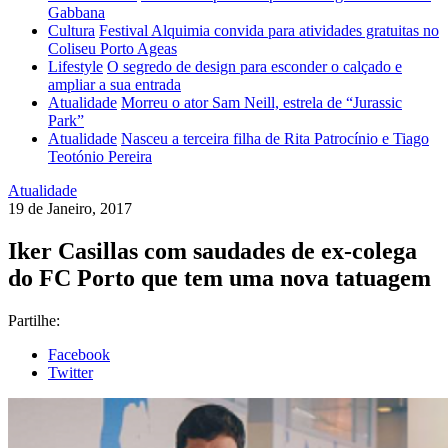
Gabbana
Cultura
Festival Alquimia convida para atividades gratuitas no
Coliseu Porto Ageas
Lifestyle
O segredo de design para esconder o calçado e
ampliar a sua entrada
Atualidade
Morreu o ator Sam Neill, estrela de “Jurassic
Park”
Atualidade
Nasceu a terceira filha de Rita Patrocínio e Tiago
Teotónio Pereira
Atualidade
19 de Janeiro, 2017
Iker Casillas com saudades de ex-colega
do FC Porto que tem uma nova tatuagem
Partilhe:
Facebook
Twitter