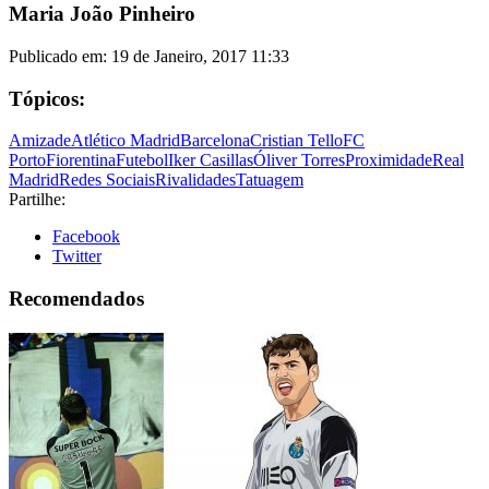
Maria João Pinheiro
Publicado em:
19 de Janeiro, 2017 11:33
Tópicos:
Amizade
Atlético Madrid
Barcelona
Cristian Tello
FC
Porto
Fiorentina
Futebol
Iker Casillas
Óliver Torres
Proximidade
Real
Madrid
Redes Sociais
Rivalidades
Tatuagem
Partilhe:
Facebook
Twitter
Recomendados