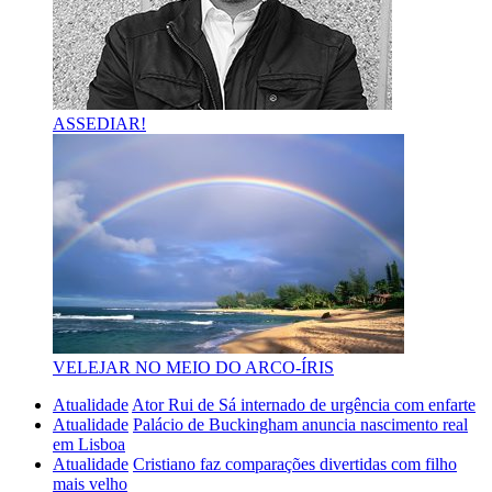
ASSEDIAR!
VELEJAR NO MEIO DO ARCO-ÍRIS
Atualidade
Ator Rui de Sá internado de urgência com enfarte
Atualidade
Palácio de Buckingham anuncia nascimento real
em Lisboa
Atualidade
Cristiano faz comparações divertidas com filho
mais velho