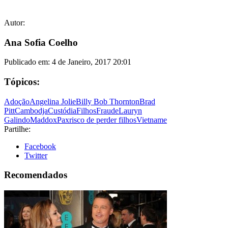
Autor:
Ana Sofia Coelho
Publicado em:
4 de Janeiro, 2017 20:01
Tópicos:
Adoção
Angelina Jolie
Billy Bob Thornton
Brad
Pitt
Cambodja
Custódia
Filhos
Fraude
Lauryn
Galindo
Maddox
Pax
risco de perder filhos
Vietname
Partilhe:
Facebook
Twitter
Recomendados