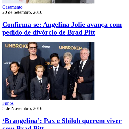
Casamento
20 de Setembro, 2016
Confirma-se: Angelina Jolie avança com
pedido de divórcio de Brad Pitt
Filhos
5 de Novembro, 2016
‘Brangelina’: Pax e Shiloh querem viver
com Brad Pitt