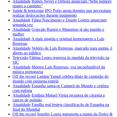
Atualidade
Rúben Neves e Débora anunciam “bebé número
quatro a caminho”
Saúde & bem-estar
IPO Porto apoia doentes que necessitam
realizar deslocações durante tratamento
Atualidade
Filipa Nascimento e Duarte Gomes anunciam
segunda vez
Atualidade
Gonçalo Ramos e Maguigas já são marido e
mulher
Atualidade
A mais singela e original homenagem a Luís
Represas
Atualidade
Velório de Luís Represas, marcado para quinta, é
aberto ao público
Televisão
Fátima Lopes regressa às manhãs da televisão na
SIC
Atualidade
Morreu Luís Represas, voz inconfundível da
música portuguesa
Off the record
Lamine Yamal celebra título de campeão do
mundo com pequena estrela
Atualidade
Espanha sagra-se Campeã do Mundo e celebra
com euforia
Atualidade
Estilista Miguel Vieira recupera de cirurgia a
cancro de pulmão
Atualidade
Família real festeja classificação de Espanha na
final do Mundial
Off the record
Jennifer Lopez transporta a magia da Dolce &