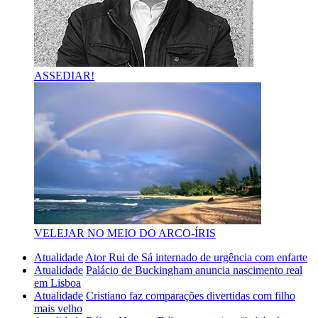
ASSEDIAR!
VELEJAR NO MEIO DO ARCO-ÍRIS
Atualidade
Ator Rui de Sá internado de urgência com enfarte
Atualidade
Palácio de Buckingham anuncia nascimento real
em Lisboa
Atualidade
Cristiano faz comparações divertidas com filho
mais velho