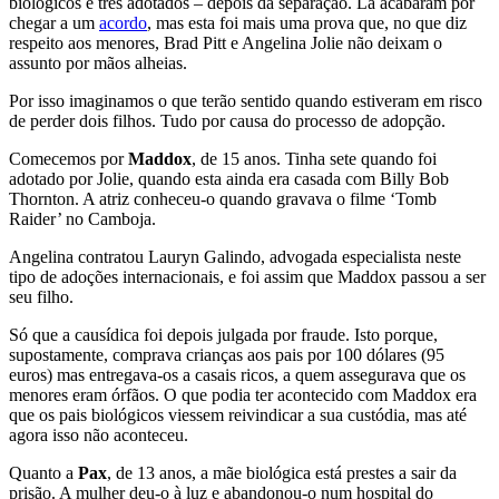
biológicos e três adotados – depois da separação. Lá acabaram por
chegar a um
acordo
, mas esta foi mais uma prova que, no que diz
respeito aos menores, Brad Pitt e Angelina Jolie não deixam o
assunto por mãos alheias.
Por isso imaginamos o que terão sentido quando estiveram em risco
de perder dois filhos. Tudo por causa do processo de adopção.
Comecemos por
Maddox
, de 15 anos. Tinha sete quando foi
adotado por Jolie, quando esta ainda era casada com Billy Bob
Thornton. A atriz conheceu-o quando gravava o filme ‘Tomb
Raider’ no Camboja.
Angelina contratou Lauryn Galindo, advogada especialista neste
tipo de adoções internacionais, e foi assim que Maddox passou a ser
seu filho.
Só que a causídica foi depois julgada por fraude. Isto porque,
supostamente, comprava crianças aos pais por 100 dólares (95
euros) mas entregava-os a casais ricos, a quem assegurava que os
menores eram órfãos. O que podia ter acontecido com Maddox era
que os pais biológicos viessem reivindicar a sua custódia, mas até
agora isso não aconteceu.
Quanto a
Pax
, de 13 anos, a mãe biológica está prestes a sair da
prisão. A mulher deu-o à luz e abandonou-o num hospital do