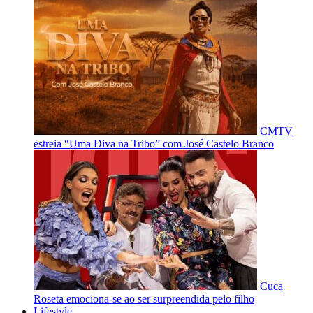
CMTV
estreia “Uma Diva na Tribo” com José Castelo Branco
Cuca
Roseta emociona-se ao ser surpreendida pelo filho
Lifestyle