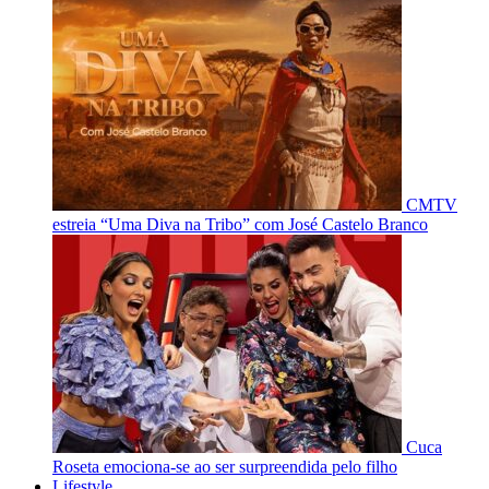
CMTV
estreia “Uma Diva na Tribo” com José Castelo Branco
Cuca
Roseta emociona-se ao ser surpreendida pelo filho
Lifestyle