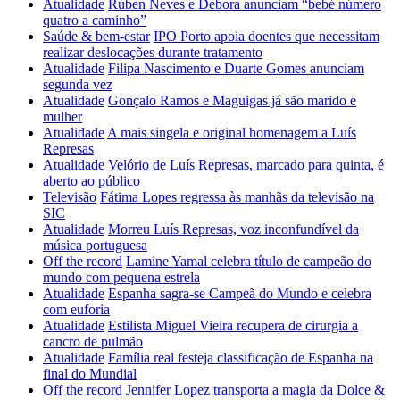
Atualidade
Rúben Neves e Débora anunciam “bebé número
quatro a caminho”
Saúde & bem-estar
IPO Porto apoia doentes que necessitam
realizar deslocações durante tratamento
Atualidade
Filipa Nascimento e Duarte Gomes anunciam
segunda vez
Atualidade
Gonçalo Ramos e Maguigas já são marido e
mulher
Atualidade
A mais singela e original homenagem a Luís
Represas
Atualidade
Velório de Luís Represas, marcado para quinta, é
aberto ao público
Televisão
Fátima Lopes regressa às manhãs da televisão na
SIC
Atualidade
Morreu Luís Represas, voz inconfundível da
música portuguesa
Off the record
Lamine Yamal celebra título de campeão do
mundo com pequena estrela
Atualidade
Espanha sagra-se Campeã do Mundo e celebra
com euforia
Atualidade
Estilista Miguel Vieira recupera de cirurgia a
cancro de pulmão
Atualidade
Família real festeja classificação de Espanha na
final do Mundial
Off the record
Jennifer Lopez transporta a magia da Dolce &