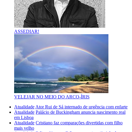
ASSEDIAR!
VELEJAR NO MEIO DO ARCO-ÍRIS
Atualidade
Ator Rui de Sá internado de urgência com enfarte
Atualidade
Palácio de Buckingham anuncia nascimento real
em Lisboa
Atualidade
Cristiano faz comparações divertidas com filho
mais velho