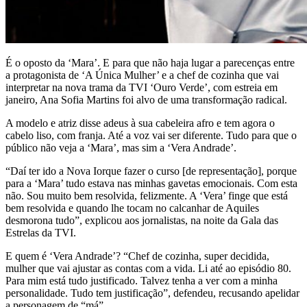
É o oposto da ‘Mara’. E para que não haja lugar a parecenças entre
a protagonista de ‘A Única Mulher’ e a chef de cozinha que vai
interpretar na nova trama da TVI ‘Ouro Verde’, com estreia em
janeiro, Ana Sofia Martins foi alvo de uma transformação radical.
A modelo e atriz disse adeus à sua cabeleira afro e tem agora o
cabelo liso, com franja. Até a voz vai ser diferente. Tudo para que o
público não veja a ‘Mara’, mas sim a ‘Vera Andrade’.
“Daí ter ido a Nova Iorque fazer o curso [de representação], porque
para a ‘Mara’ tudo estava nas minhas gavetas emocionais. Com esta
não. Sou muito bem resolvida, felizmente. A ‘Vera’ finge que está
bem resolvida e quando lhe tocam no calcanhar de Aquiles
desmorona tudo”, explicou aos jornalistas, na noite da Gala das
Estrelas da TVI.
E quem é ‘Vera Andrade’? “Chef de cozinha, super decidida,
mulher que vai ajustar as contas com a vida. Li até ao episódio 80.
Para mim está tudo justificado. Talvez tenha a ver com a minha
personalidade. Tudo tem justificação”, defendeu, recusando apelidar
a personagem de “má”.