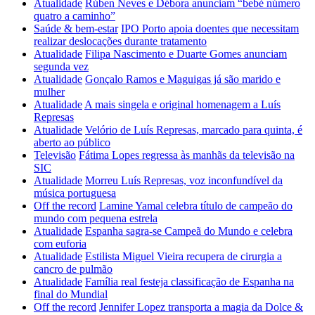
Atualidade
Rúben Neves e Débora anunciam “bebé número
quatro a caminho”
Saúde & bem-estar
IPO Porto apoia doentes que necessitam
realizar deslocações durante tratamento
Atualidade
Filipa Nascimento e Duarte Gomes anunciam
segunda vez
Atualidade
Gonçalo Ramos e Maguigas já são marido e
mulher
Atualidade
A mais singela e original homenagem a Luís
Represas
Atualidade
Velório de Luís Represas, marcado para quinta, é
aberto ao público
Televisão
Fátima Lopes regressa às manhãs da televisão na
SIC
Atualidade
Morreu Luís Represas, voz inconfundível da
música portuguesa
Off the record
Lamine Yamal celebra título de campeão do
mundo com pequena estrela
Atualidade
Espanha sagra-se Campeã do Mundo e celebra
com euforia
Atualidade
Estilista Miguel Vieira recupera de cirurgia a
cancro de pulmão
Atualidade
Família real festeja classificação de Espanha na
final do Mundial
Off the record
Jennifer Lopez transporta a magia da Dolce &