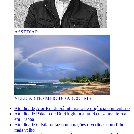
ASSEDIAR!
VELEJAR NO MEIO DO ARCO-ÍRIS
Atualidade
Ator Rui de Sá internado de urgência com enfarte
Atualidade
Palácio de Buckingham anuncia nascimento real
em Lisboa
Atualidade
Cristiano faz comparações divertidas com filho
mais velho