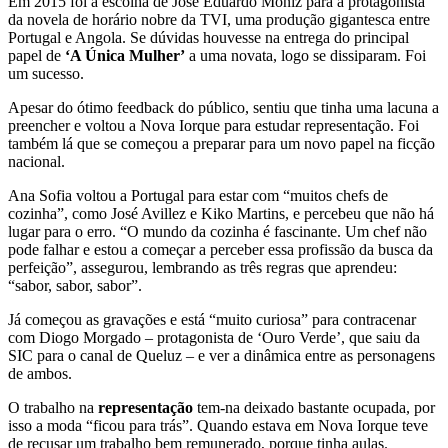
Em 2015 foi a escolha de José Eduardo Moniz para a protagonista
da novela de horário nobre da TVI, uma produção gigantesca entre
Portugal e Angola. Se dúvidas houvesse na entrega do principal
papel de
‘A Única Mulher’
a uma novata, logo se dissiparam. Foi
um sucesso.
Apesar do ótimo feedback do público, sentiu que tinha uma lacuna a
preencher e voltou a Nova Iorque para estudar representação. Foi
também lá que se começou a preparar para um novo papel na ficção
nacional.
Ana Sofia voltou a Portugal para estar com “muitos chefs de
cozinha”, como José Avillez e Kiko Martins, e percebeu que não há
lugar para o erro. “O mundo da cozinha é fascinante. Um chef não
pode falhar e estou a começar a perceber essa profissão da busca da
perfeição”, assegurou, lembrando as três regras que aprendeu:
“sabor, sabor, sabor”.
Já começou as gravações e está “muito curiosa” para contracenar
com Diogo Morgado – protagonista de ‘Ouro Verde’, que saiu da
SIC para o canal de Queluz – e ver a dinâmica entre as personagens
de ambos.
O trabalho na
representação
tem-na deixado bastante ocupada, por
isso a moda “ficou para trás”. Quando estava em Nova Iorque teve
de recusar um trabalho bem remunerado, porque tinha aulas.