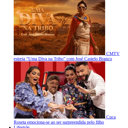
CMTV
estreia “Uma Diva na Tribo” com José Castelo Branco
Cuca
Roseta emociona-se ao ser surpreendida pelo filho
Lifestyle