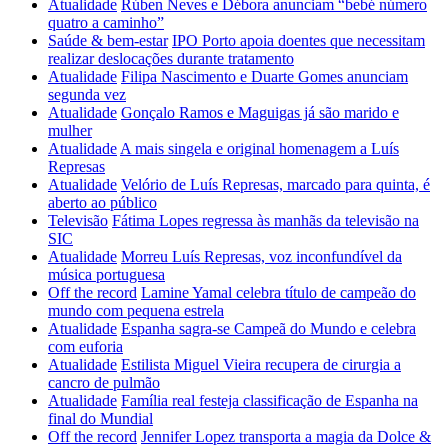
Atualidade
Rúben Neves e Débora anunciam “bebé número
quatro a caminho”
Saúde & bem-estar
IPO Porto apoia doentes que necessitam
realizar deslocações durante tratamento
Atualidade
Filipa Nascimento e Duarte Gomes anunciam
segunda vez
Atualidade
Gonçalo Ramos e Maguigas já são marido e
mulher
Atualidade
A mais singela e original homenagem a Luís
Represas
Atualidade
Velório de Luís Represas, marcado para quinta, é
aberto ao público
Televisão
Fátima Lopes regressa às manhãs da televisão na
SIC
Atualidade
Morreu Luís Represas, voz inconfundível da
música portuguesa
Off the record
Lamine Yamal celebra título de campeão do
mundo com pequena estrela
Atualidade
Espanha sagra-se Campeã do Mundo e celebra
com euforia
Atualidade
Estilista Miguel Vieira recupera de cirurgia a
cancro de pulmão
Atualidade
Família real festeja classificação de Espanha na
final do Mundial
Off the record
Jennifer Lopez transporta a magia da Dolce &