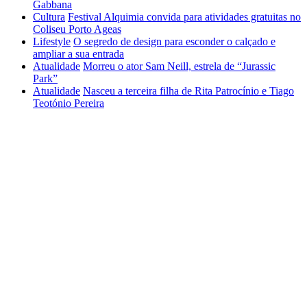
Gabbana
Cultura
Festival Alquimia convida para atividades gratuitas no
Coliseu Porto Ageas
Lifestyle
O segredo de design para esconder o calçado e
ampliar a sua entrada
Atualidade
Morreu o ator Sam Neill, estrela de “Jurassic
Park”
Atualidade
Nasceu a terceira filha de Rita Patrocínio e Tiago
Teotónio Pereira