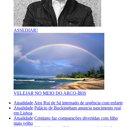
ASSEDIAR!
VELEJAR NO MEIO DO ARCO-ÍRIS
Atualidade
Ator Rui de Sá internado de urgência com enfarte
Atualidade
Palácio de Buckingham anuncia nascimento real
em Lisboa
Atualidade
Cristiano faz comparações divertidas com filho
mais velho