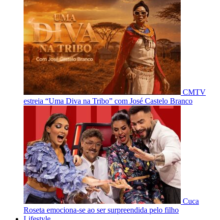
CMTV
estreia “Uma Diva na Tribo” com José Castelo Branco
Cuca
Roseta emociona-se ao ser surpreendida pelo filho
Lifestyle