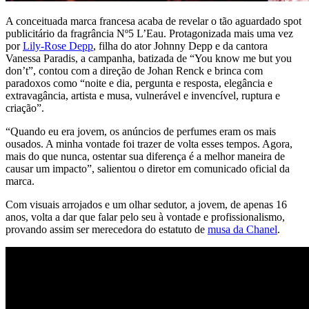
A conceituada marca francesa acaba de revelar o tão aguardado spot
publicitário da fragrância Nº5 L’Eau. Protagonizada mais uma vez
por
Lily-Rose Depp
, filha do ator Johnny Depp e da cantora
Vanessa Paradis, a campanha, batizada de “You know me but you
don’t”, contou com a direção de Johan Renck e brinca com
paradoxos como “noite e dia, pergunta e resposta, elegância e
extravagância, artista e musa, vulnerável e invencível, ruptura e
criação”.
“Quando eu era jovem, os anúncios de perfumes eram os mais
ousados. A minha vontade foi trazer de volta esses tempos. Agora,
mais do que nunca, ostentar sua diferença é a melhor maneira de
causar um impacto”, salientou o diretor em comunicado oficial da
marca.
Com visuais arrojados e um olhar sedutor, a jovem, de apenas 16
anos, volta a dar que falar pelo seu à vontade e profissionalismo,
provando assim ser merecedora do estatuto de
musa da Chanel
.