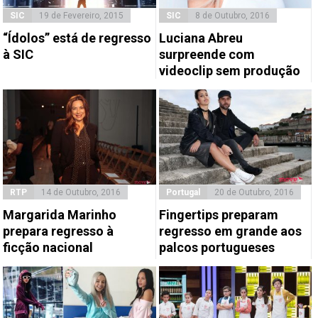
SIC
19 de Fevereiro, 2015
SIC
8 de Outubro, 2016
“Ídolos” está de regresso
Luciana Abreu
à SIC
surpreende com
videoclip sem produção
RTP
14 de Outubro, 2016
Portugal
20 de Outubro, 2016
Margarida Marinho
Fingertips preparam
prepara regresso à
regresso em grande aos
ficção nacional
palcos portugueses