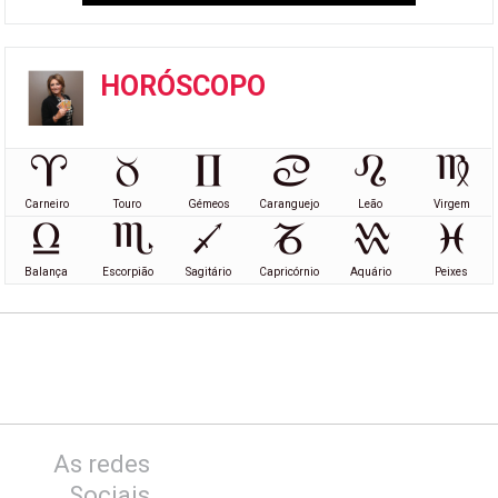
HORÓSCOPO
Carneiro
Touro
Gémeos
Caranguejo
Leão
Virgem
Balança
Escorpião
Sagitário
Capricórnio
Aquário
Peixes
As redes
Sociais