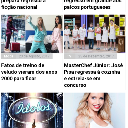
prepara regresso à
regresso em grande aos
ficção nacional
palcos portugueses
Moda
23 de Agosto, 2017
TVI
25 de Dezembro, 2017
Fatos de treino de
MasterChef Júnior: José
veludo vieram dos anos
Pisa regressa à cozinha
2000 para ficar
e estreia-se em
concurso