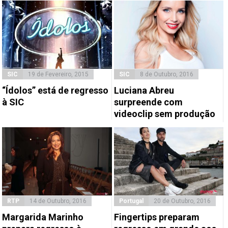
SIC
19 de Fevereiro, 2015
SIC
8 de Outubro, 2016
“Ídolos” está de regresso
Luciana Abreu
à SIC
surpreende com
videoclip sem produção
RTP
14 de Outubro, 2016
Portugal
20 de Outubro, 2016
Margarida Marinho
Fingertips preparam