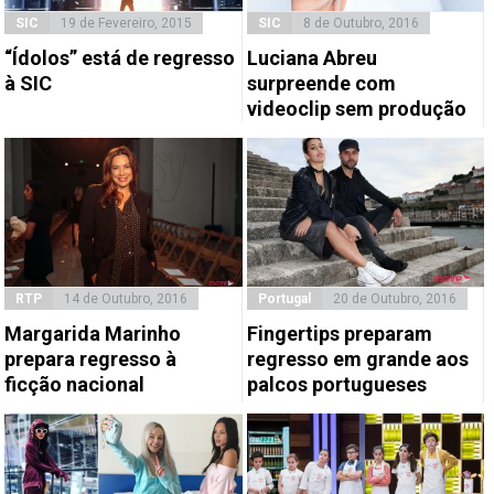
SIC
19 de Fevereiro, 2015
SIC
8 de Outubro, 2016
“Ídolos” está de regresso
Luciana Abreu
à SIC
surpreende com
videoclip sem produção
RTP
14 de Outubro, 2016
Portugal
20 de Outubro, 2016
Margarida Marinho
Fingertips preparam
prepara regresso à
regresso em grande aos
ficção nacional
palcos portugueses