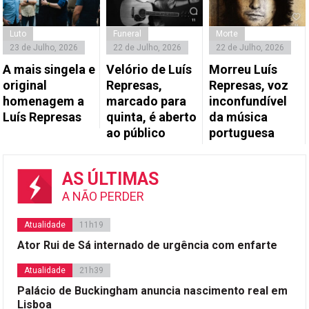
Luto
Funeral
Morte
23 de Julho, 2026
22 de Julho, 2026
22 de Julho, 2026
A mais singela e
Velório de Luís
Morreu Luís
original
Represas,
Represas, voz
homenagem a
marcado para
inconfundível
Luís Represas
quinta, é aberto
da música
ao público
portuguesa
AS ÚLTIMAS
A NÃO PERDER
Atualidade
11h19
Ator Rui de Sá internado de urgência com enfarte
Atualidade
21h39
Palácio de Buckingham anuncia nascimento real em
Lisboa