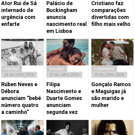
Ator Rui de Sá
Palácio de
Cristiano faz
internado de
Buckingham
comparações
urgência com
anuncia
divertidas com
enfarte
nascimento real
filho mais velho
em Lisboa
Gravidez
Gravidez
Casamento
28 de Julho, 2026
27 de Julho, 2026
25 de Julho, 2026
Rúben Neves e
Filipa
Gonçalo Ramos
Débora
Nascimento e
e Maguigas já
anunciam “bebé
Duarte Gomes
são marido e
número quatro
anunciam
mulher
a caminho”
segunda vez