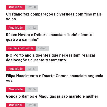
Atualidade
12h58
Cristiano faz comparações divertidas com filho mais
velho
Atualidade
13h22
Rúben Neves e Débora anunciam “bebé número
quatro a caminho”
Saúde & bem-estar
12h46
IPO Porto apoia doentes que necessitam realizar
deslocações durante tratamento
Atualidade
12h57
Filipa Nascimento e Duarte Gomes anunciam segunda
vez
Atualidade
19h06
Gonçalo Ramos e Maguigas já são marido e mulher
Atualidade
12h00