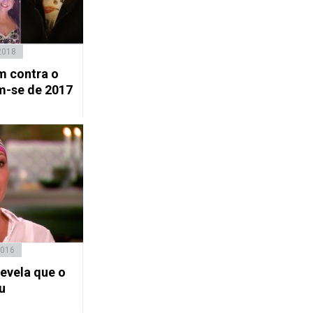
2018
m contra o
m-se de 2017
2016
evela que o
u