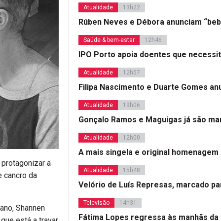
Atualidade
13h22
Rúben Neves e Débora anunciam “beb
Saúde & bem-estar
12h46
IPO Porto apoia doentes que necessi
Atualidade
12h57
Filipa Nascimento e Duarte Gomes a
Atualidade
19h06
Gonçalo Ramos e Maguigas já são mar
Atualidade
12h00
A mais singela e original homenagem
 protagonizar a
Atualidade
15h48
e cancro da
Velório de Luís Represas, marcado par
Televisão
14h31
 ano, Shannen
Fátima Lopes regressa às manhãs da 
que está a travar