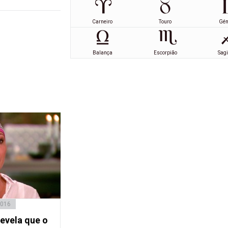
Carneiro
Touro
Gé
Balança
Escorpião
Sagi
2016
evela que o