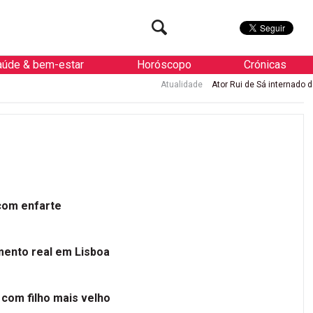
aúde & bem-estar
Horóscopo
Crónicas
Atualidade
Ator Rui de Sá internado de urgência com enf
 com enfarte
mento real em Lisboa
 com filho mais velho