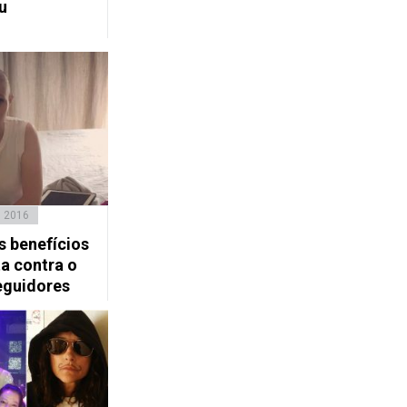
u
, 2016
os benefícios
ta contra o
seguidores