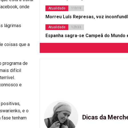
 Facebook, onde
Atualidade
11h19
Morreu Luís Represas, voz inconfund
as lágrimas
Atualidade
12h33
Espanha sagra-se Campeã do Mundo e
e coisas que a
no programa de
ais difícil
errível.
connosco e
positivas,
swarienko, e o
Dicas da Merch
a fase tenham