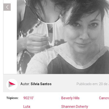
Autor:
Silvia Santos
Publicado em:
20 de 
90210'
Beverly Hills
Cancr
Tópicos:
Luta
Shannen Doherty