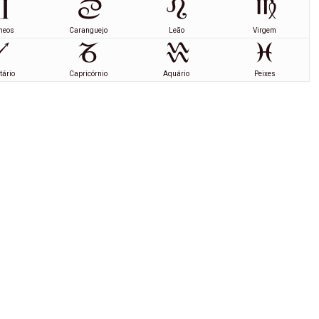
meos
Caranguejo
Leão
Virgem
tário
Capricórnio
Aquário
Peixes