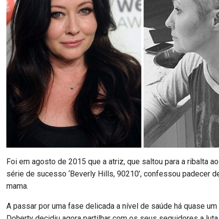
Foi em agosto de 2015 que a atriz, que saltou para a ribalta ao
série de sucesso ‘Beverly Hills, 90210’, confessou padecer d
mama.
A passar por uma fase delicada a nível de saúde há quase um
Doherty decidiu agora partilhar com os seus seguidores a luta 