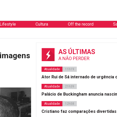
Lifestyle
Cultura
Off the record
S
AS ÚLTIMAS
 imagens
A NÃO PERDER
Atualidade
11h19
Ator Rui de Sá internado de urgência
Atualidade
21h39
Palácio de Buckingham anuncia nasci
Atualidade
12h58
Cristiano faz comparações divertidas