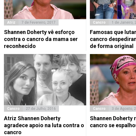
Atriz
7 de Fevereiro, 2017
Cancro
1 de Janeiro, 
Shannen Doherty vê esforço
Famosas que luta
contra o cancro da mama ser
cancro despedira
reconhecido
de forma original
Cancro
27 de Julho, 2016
Cancro
3 de Agosto, 
Atriz Shannen Doherty
Shannen Doherty r
agradece apoio na luta contra o
cancro se espalho
cancro