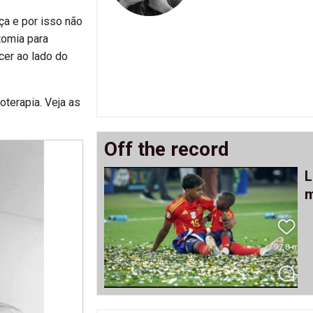
nça e por isso não
tomia para
ecer ao lado do
oterapia. Veja as
Off the record
L
m