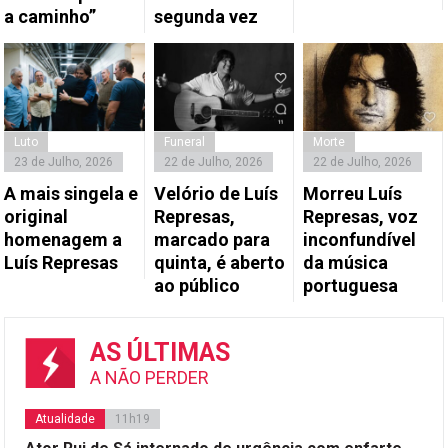
a caminho”
segunda vez
Luto
Funeral
Morte
23 de Julho, 2026
22 de Julho, 2026
22 de Julho, 2026
A mais singela e
Velório de Luís
Morreu Luís
original
Represas,
Represas, voz
homenagem a
marcado para
inconfundível
Luís Represas
quinta, é aberto
da música
ao público
portuguesa
AS ÚLTIMAS
A NÃO PERDER
Atualidade
11h19