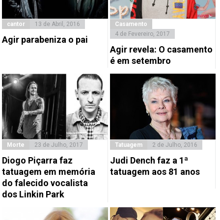
cantor
13 de Abril, 2016
Casamento
4 de Fevereiro, 2017
Agir parabeniza o pai
Agir revela: O casamento
é em setembro
Morte
23 de Julho, 2017
Tatuagem
2 de Julho, 2016
Diogo Piçarra faz
Judi Dench faz a 1ª
tatuagem em memória
tatuagem aos 81 anos
do falecido vocalista
dos Linkin Park