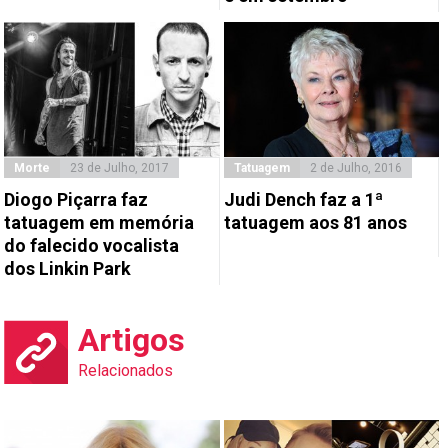
Morte
23 de Julho, 2017
Tatuagem
2 de Julho, 2016
Diogo Piçarra faz
Judi Dench faz a 1ª
tatuagem em memória
tatuagem aos 81 anos
do falecido vocalista
dos Linkin Park
Artigos
Relacionados