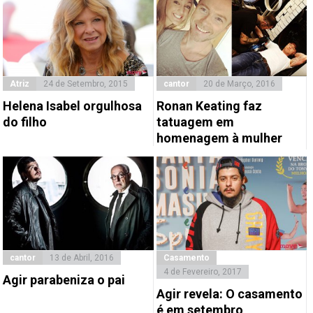
Atriz
24 de Setembro, 2015
cantor
20 de Março, 2016
Helena Isabel orgulhosa
Ronan Keating faz
do filho
tatuagem em
homenagem à mulher
cantor
13 de Abril, 2016
Casamento
4 de Fevereiro, 2017
Agir parabeniza o pai
Agir revela: O casamento
é em setembro