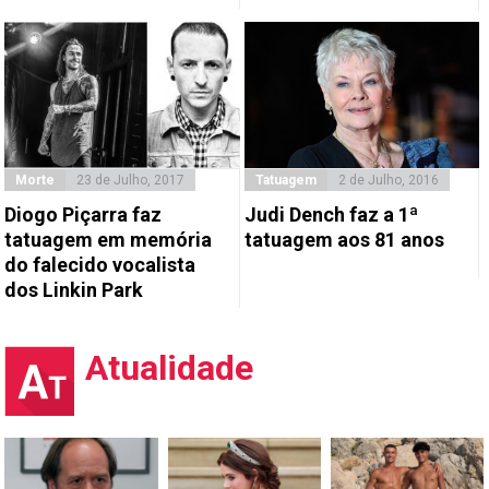
Morte
23 de Julho, 2017
Tatuagem
2 de Julho, 2016
Diogo Piçarra faz
Judi Dench faz a 1ª
tatuagem em memória
tatuagem aos 81 anos
do falecido vocalista
dos Linkin Park
Atualidade