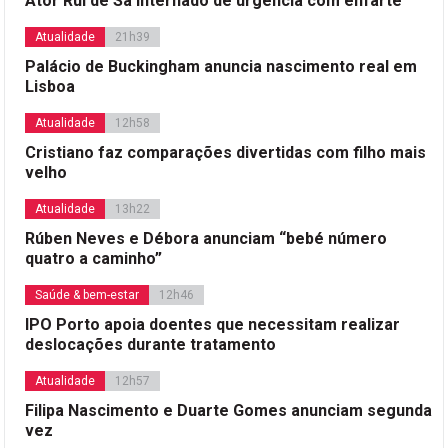
Ator Rui de Sá internado de urgência com enfarte
Atualidade
21h39
Palácio de Buckingham anuncia nascimento real em
Lisboa
Atualidade
12h58
Cristiano faz comparações divertidas com filho mais
velho
Atualidade
13h22
Rúben Neves e Débora anunciam “bebé número
quatro a caminho”
Saúde & bem-estar
12h46
IPO Porto apoia doentes que necessitam realizar
deslocações durante tratamento
Atualidade
12h57
Filipa Nascimento e Duarte Gomes anunciam segunda
vez