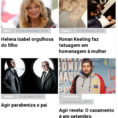
Atriz
24 de Setembro, 2015
cantor
20 de Março, 2016
Helena Isabel orgulhosa
Ronan Keating faz
do filho
tatuagem em
homenagem à mulher
cantor
13 de Abril, 2016
Casamento
4 de Fevereiro, 2017
Agir parabeniza o pai
Agir revela: O casamento
é em setembro