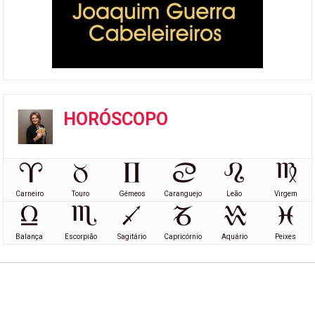
HORÓSCOPO
Carneiro
Touro
Gémeos
Caranguejo
Leão
Virgem
Balança
Escorpião
Sagitário
Capricórnio
Aquário
Peixes