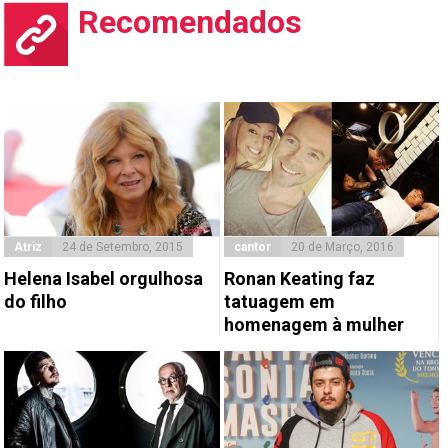
Recomendados
Atriz
24 de Setembro, 2015
cantor
20 de Março, 2016
Helena Isabel orgulhosa
Ronan Keating faz
do filho
tatuagem em
homenagem à mulher