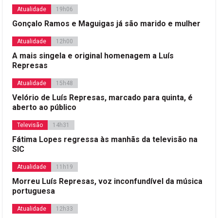
Atualidade
19h06
Gonçalo Ramos e Maguigas já são marido e mulher
Atualidade
12h00
A mais singela e original homenagem a Luís
Represas
Atualidade
15h48
Velório de Luís Represas, marcado para quinta, é
aberto ao público
Televisão
14h31
Fátima Lopes regressa às manhãs da televisão na
SIC
Atualidade
11h19
Morreu Luís Represas, voz inconfundível da música
portuguesa
Atualidade
12h33