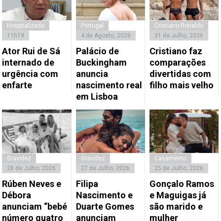
Hospitalizado
Portugal
Cristiano Ronaldo
11h19
4 de Agosto, 2026
31 de Julho, 2026
Ator Rui de Sá
Palácio de
Cristiano faz
internado de
Buckingham
comparações
urgência com
anuncia
divertidas com
enfarte
nascimento real
filho mais velho
em Lisboa
Gravidez
Gravidez
Casamento
28 de Julho, 2026
27 de Julho, 2026
25 de Julho, 2026
Rúben Neves e
Filipa
Gonçalo Ramos
Débora
Nascimento e
e Maguigas já
anunciam “bebé
Duarte Gomes
são marido e
número quatro
anunciam
mulher