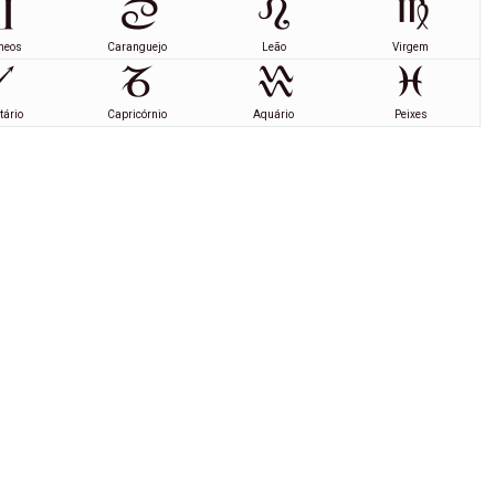
meos
Caranguejo
Leão
Virgem
tário
Capricórnio
Aquário
Peixes