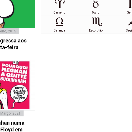
Carneiro
Touro
Gé
Balança
Escorpião
Sagi
eiro, 2015
egressa aos
ta-feira
 Março, 2021
eghan numa
 Floyd em