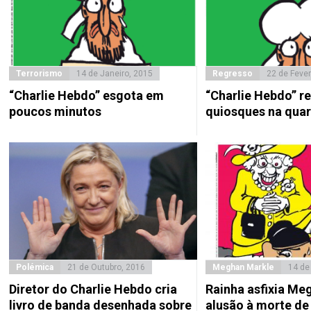
Terrorismo
14 de Janeiro, 2015
Regresso
22 de Fever
“Charlie Hebdo” esgota em
“Charlie Hebdo” r
poucos minutos
quiosques na quar
Polémica
21 de Outubro, 2016
Meghan Markle
14 de
Diretor do Charlie Hebdo cria
Rainha asfixia M
livro de banda desenhada sobre
alusão à morte de