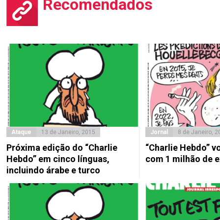
Recomendados
Ataque
13 de Janeiro, 2015
Jornal
8 de Janeiro, 2
Próxima edição do “Charlie
“Charlie Hebdo” v
Hebdo” em cinco línguas,
com 1 milhão de 
incluindo árabe e turco