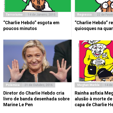
Terrorismo
14 de Janeiro, 2015
Regresso
22 de Fever
“Charlie Hebdo” esgota em
“Charlie Hebdo” r
poucos minutos
quiosques na quar
Polémica
21 de Outubro, 2016
Meghan Markle
14 de
Diretor do Charlie Hebdo cria
Rainha asfixia M
livro de banda desenhada sobre
alusão à morte de
Marine Le Pen
capa de Charlie H