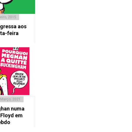
eiro, 2015
egressa aos
ta-feira
 Março, 2021
eghan numa
 Floyd em
ebdo