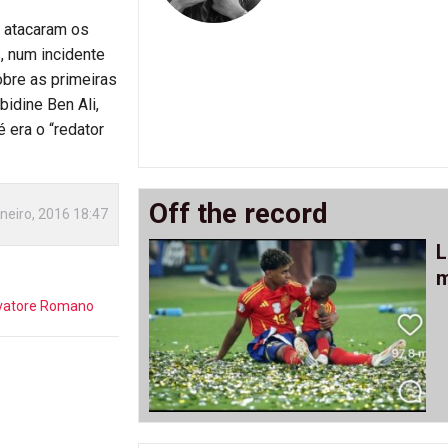
 atacaram os
, num incidente
obre as primeiras
bidine Ben Ali,
 era o “redator
Off the record
neiro, 2016 18:47
L
o
m
vatore Romano