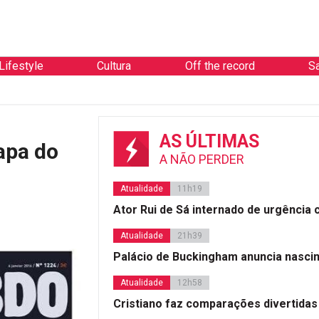
Lifestyle
Cultura
Off the record
S
AS ÚLTIMAS
apa do
A NÃO PERDER
Atualidade
11h19
Ator Rui de Sá internado de urgência
Atualidade
21h39
Palácio de Buckingham anuncia nasci
Atualidade
12h58
Cristiano faz comparações divertidas