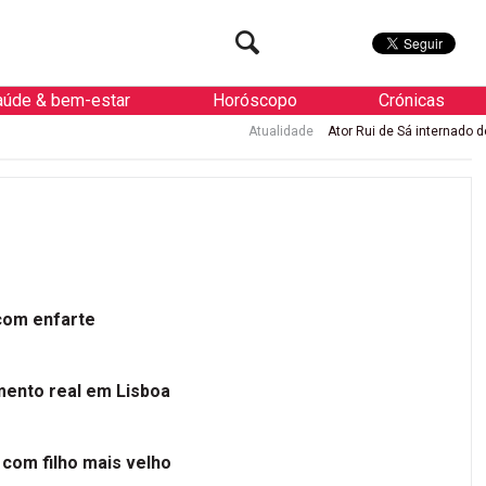
aúde & bem-estar
Horóscopo
Crónicas
Atualidade
Ator Rui de Sá internado de urgência com e
 com enfarte
mento real em Lisboa
 com filho mais velho