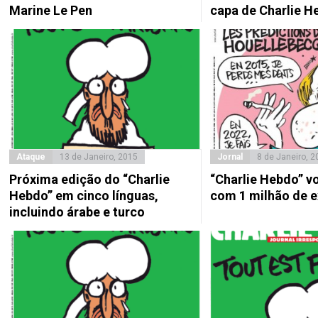
Marine Le Pen
capa de Charlie H
Ataque
13 de Janeiro, 2015
Jornal
8 de Janeiro, 2
Próxima edição do “Charlie
“Charlie Hebdo” v
Hebdo” em cinco línguas,
com 1 milhão de 
incluindo árabe e turco