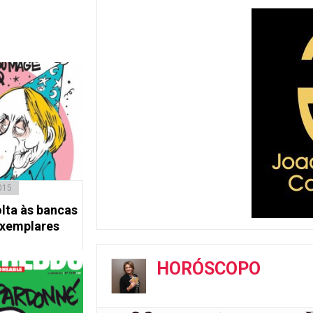
015
olta às bancas
exemplares
HORÓSCOPO