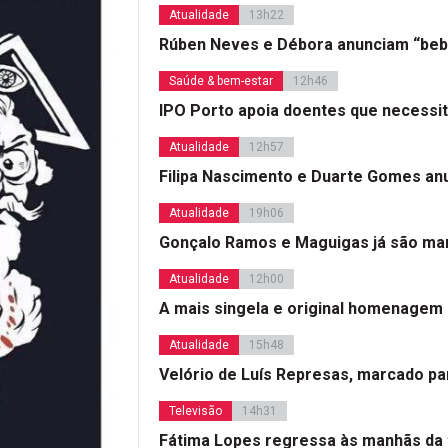
Atualidade
13h22
Rúben Neves e Débora anunciam “beb
Saúde & bem-estar
12h46
IPO Porto apoia doentes que necessi
Atualidade
12h57
Filipa Nascimento e Duarte Gomes a
Atualidade
19h06
Gonçalo Ramos e Maguigas já são mar
Atualidade
12h00
A mais singela e original homenagem
Atualidade
15h48
Velório de Luís Represas, marcado par
Televisão
14h31
Fátima Lopes regressa às manhãs da 