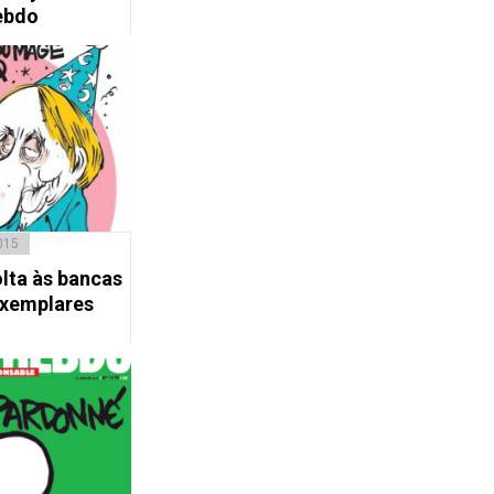
ebdo
015
olta às bancas
exemplares