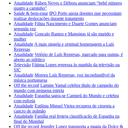
Atualidade
Rúben Neves e Débora anunciam “bebé número
quatro a caminho”
Saúde & bem-estar
IPO Porto apoia doentes que necessitam
realizar deslocações durante tratamento
Atualidade
Filipa Nascimento e Duarte Gomes anunciam
segunda vez
Atualidade
Gonçalo Ramos e Maguigas já são marido e
mulher
Atualidade
A mais singela e original homenagem a Luís
Represas
Atualidade
Velório de Luís Represas, marcado para quinta, é
aberto ao público
Televisão
Fátima Lopes regressa às manhãs da televisão na
SIC
Atualidade
Morreu Luís Represas, voz inconfundível da
música portuguesa
Off the record
Lamine Yamal celebra título de campeão do
mundo com pequena estrela
Atualidade
Espanha sagra-se Campeã do Mundo e celebra
com euforia
Atualidade
Estilista Miguel Vieira recupera de cirurgia a
cancro de pulmão
Atualidade
Família real festeja classificação de Espanha na
final do Mundial
Off the record
Jennifer Lopez transporta a magia da Dolce &