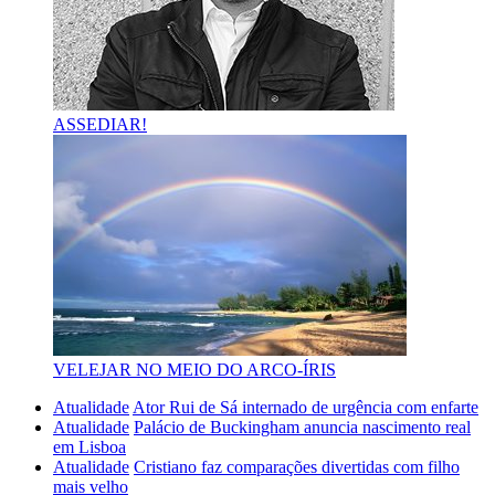
ASSEDIAR!
VELEJAR NO MEIO DO ARCO-ÍRIS
Atualidade
Ator Rui de Sá internado de urgência com enfarte
Atualidade
Palácio de Buckingham anuncia nascimento real
em Lisboa
Atualidade
Cristiano faz comparações divertidas com filho
mais velho