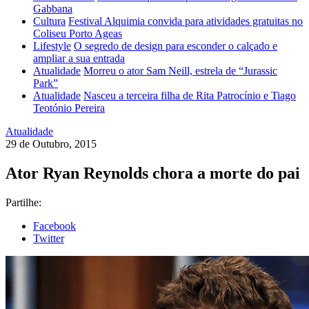
Gabbana
Cultura
Festival Alquimia convida para atividades gratuitas no
Coliseu Porto Ageas
Lifestyle
O segredo de design para esconder o calçado e
ampliar a sua entrada
Atualidade
Morreu o ator Sam Neill, estrela de “Jurassic
Park”
Atualidade
Nasceu a terceira filha de Rita Patrocínio e Tiago
Teotónio Pereira
Atualidade
29 de Outubro, 2015
Ator Ryan Reynolds chora a morte do pai
Partilhe:
Facebook
Twitter