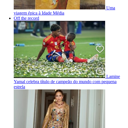
Uma
viagem épica à Idade Média
Off the record
Lamine
Yamal celebra título de campeão do mundo com pequena
estrela