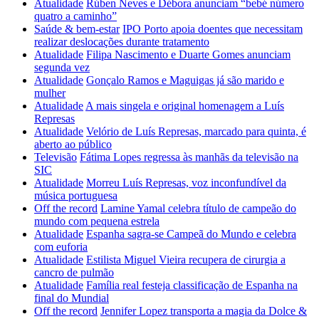
Atualidade
Rúben Neves e Débora anunciam “bebé número
quatro a caminho”
Saúde & bem-estar
IPO Porto apoia doentes que necessitam
realizar deslocações durante tratamento
Atualidade
Filipa Nascimento e Duarte Gomes anunciam
segunda vez
Atualidade
Gonçalo Ramos e Maguigas já são marido e
mulher
Atualidade
A mais singela e original homenagem a Luís
Represas
Atualidade
Velório de Luís Represas, marcado para quinta, é
aberto ao público
Televisão
Fátima Lopes regressa às manhãs da televisão na
SIC
Atualidade
Morreu Luís Represas, voz inconfundível da
música portuguesa
Off the record
Lamine Yamal celebra título de campeão do
mundo com pequena estrela
Atualidade
Espanha sagra-se Campeã do Mundo e celebra
com euforia
Atualidade
Estilista Miguel Vieira recupera de cirurgia a
cancro de pulmão
Atualidade
Família real festeja classificação de Espanha na
final do Mundial
Off the record
Jennifer Lopez transporta a magia da Dolce &