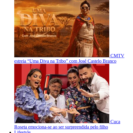
CMTV
estreia “Uma Diva na Tribo” com José Castelo Branco
Cuca
Roseta emociona-se ao ser surpreendida pelo filho
Lifestyle