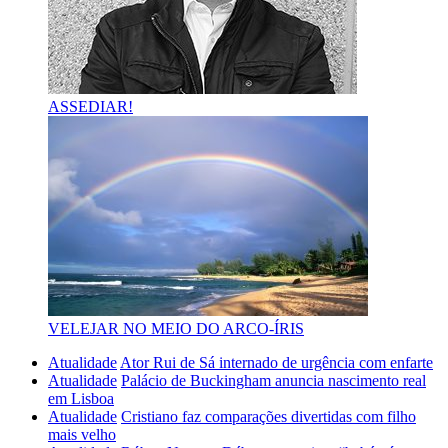
ASSEDIAR!
VELEJAR NO MEIO DO ARCO-ÍRIS
Atualidade
Ator Rui de Sá internado de urgência com enfarte
Atualidade
Palácio de Buckingham anuncia nascimento real
em Lisboa
Atualidade
Cristiano faz comparações divertidas com filho
mais velho