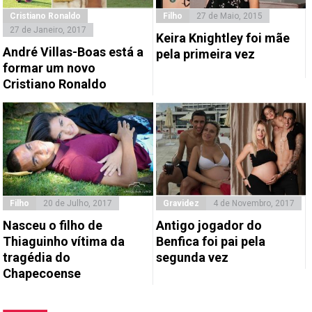
Cristiano Ronaldo
Filho
27 de Maio, 2015
27 de Janeiro, 2017
Keira Knightley foi mãe
André Villas-Boas está a
pela primeira vez
formar um novo
Cristiano Ronaldo
Filho
20 de Julho, 2017
Gravidez
4 de Novembro, 2017
Nasceu o filho de
Antigo jogador do
Thiaguinho vítima da
Benfica foi pai pela
tragédia do
segunda vez
Chapecoense