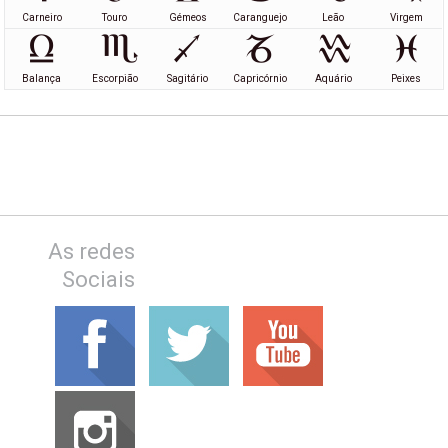
Carneiro
Touro
Gémeos
Caranguejo
Leão
Virgem
Balança
Escorpião
Sagitário
Capricórnio
Aquário
Peixes
As redes
Sociais