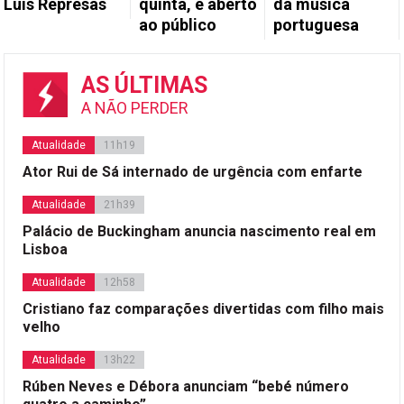
Luís Represas
quinta, é aberto
da música
ao público
portuguesa
AS ÚLTIMAS
A NÃO PERDER
Atualidade
11h19
Ator Rui de Sá internado de urgência com enfarte
Atualidade
21h39
Palácio de Buckingham anuncia nascimento real em
Lisboa
Atualidade
12h58
Cristiano faz comparações divertidas com filho mais
velho
Atualidade
13h22
Rúben Neves e Débora anunciam “bebé número