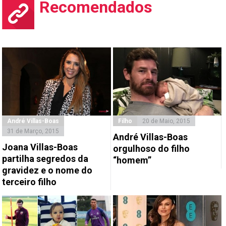
Recomendados
André Villas-Boas
Filho
20 de Maio, 2015
31 de Março, 2015
André Villas-Boas
Joana Villas-Boas
orgulhoso do filho
partilha segredos da
“homem”
gravidez e o nome do
terceiro filho