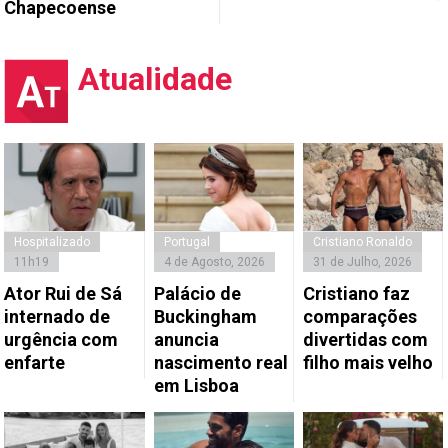
Chapecoense
Atualidade
Hospitalizado
Portugal
Cristiano Ronaldo
11h19
4 de Agosto, 2026
31 de Julho, 2026
Ator Rui de Sá
Palácio de
Cristiano faz
internado de
Buckingham
comparações
urgência com
anuncia
divertidas com
enfarte
nascimento real
filho mais velho
em Lisboa