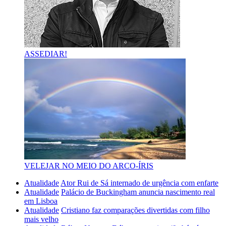
ASSEDIAR!
VELEJAR NO MEIO DO ARCO-ÍRIS
Atualidade
Ator Rui de Sá internado de urgência com enfarte
Atualidade
Palácio de Buckingham anuncia nascimento real
em Lisboa
Atualidade
Cristiano faz comparações divertidas com filho
mais velho