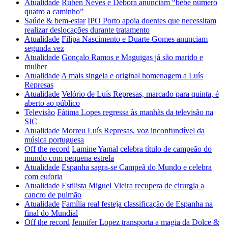
Atualidade
Rúben Neves e Débora anunciam “bebé número
quatro a caminho”
Saúde & bem-estar
IPO Porto apoia doentes que necessitam
realizar deslocações durante tratamento
Atualidade
Filipa Nascimento e Duarte Gomes anunciam
segunda vez
Atualidade
Gonçalo Ramos e Maguigas já são marido e
mulher
Atualidade
A mais singela e original homenagem a Luís
Represas
Atualidade
Velório de Luís Represas, marcado para quinta, é
aberto ao público
Televisão
Fátima Lopes regressa às manhãs da televisão na
SIC
Atualidade
Morreu Luís Represas, voz inconfundível da
música portuguesa
Off the record
Lamine Yamal celebra título de campeão do
mundo com pequena estrela
Atualidade
Espanha sagra-se Campeã do Mundo e celebra
com euforia
Atualidade
Estilista Miguel Vieira recupera de cirurgia a
cancro de pulmão
Atualidade
Família real festeja classificação de Espanha na
final do Mundial
Off the record
Jennifer Lopez transporta a magia da Dolce &