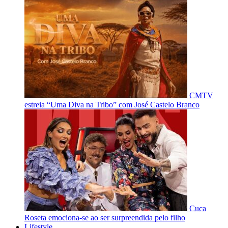
CMTV
estreia “Uma Diva na Tribo” com José Castelo Branco
Cuca
Roseta emociona-se ao ser surpreendida pelo filho
Lifestyle