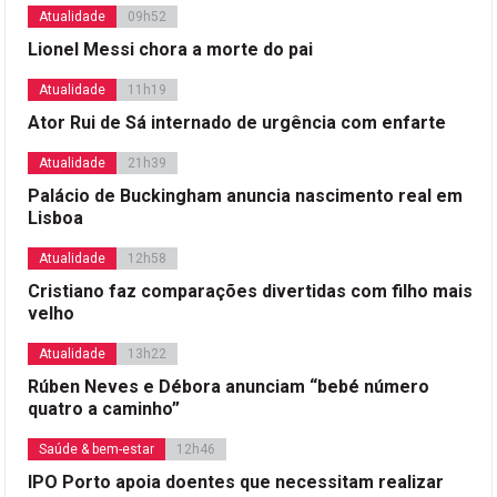
Atualidade
09h52
Lionel Messi chora a morte do pai
Atualidade
11h19
Ator Rui de Sá internado de urgência com enfarte
Atualidade
21h39
Palácio de Buckingham anuncia nascimento real em
Lisboa
Atualidade
12h58
Cristiano faz comparações divertidas com filho mais
velho
Atualidade
13h22
Rúben Neves e Débora anunciam “bebé número
quatro a caminho”
Saúde & bem-estar
12h46
IPO Porto apoia doentes que necessitam realizar