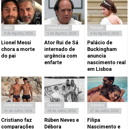
óbito
Hospitalizado
Portugal
9 de Agosto, 2026
5 de Agosto, 2026
4 de Agosto, 2026
Lionel Messi
Ator Rui de Sá
Palácio de
chora a morte
internado de
Buckingham
do pai
urgência com
anuncia
enfarte
nascimento real
em Lisboa
Cristiano Ronaldo
Gravidez
Gravidez
31 de Julho, 2026
28 de Julho, 2026
27 de Julho, 2026
Cristiano faz
Rúben Neves e
Filipa
comparações
Débora
Nascimento e