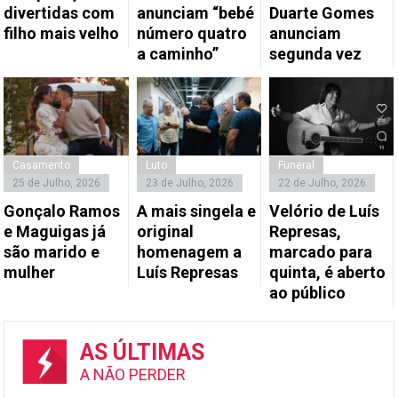
divertidas com
anunciam “bebé
Duarte Gomes
filho mais velho
número quatro
anunciam
a caminho”
segunda vez
Casamento
Luto
Funeral
25 de Julho, 2026
23 de Julho, 2026
22 de Julho, 2026
Gonçalo Ramos
A mais singela e
Velório de Luís
e Maguigas já
original
Represas,
são marido e
homenagem a
marcado para
mulher
Luís Represas
quinta, é aberto
ao público
AS ÚLTIMAS
A NÃO PERDER