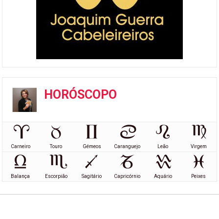
HORÓSCOPO
Carneiro
Touro
Gémeos
Caranguejo
Leão
Virgem
Balança
Escorpião
Sagitário
Capricórnio
Aquário
Peixes