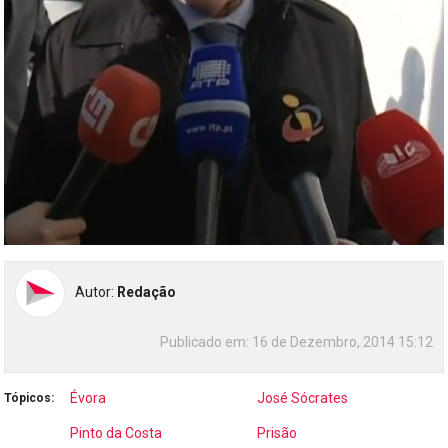
Autor:
Redação
Publicado em:
16 de Dezembro, 2014 15:12
Évora
José Sócrates
Tópicos:
Pinto da Costa
Prisão