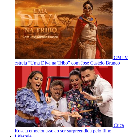
CMTV
estreia “Uma Diva na Tribo” com José Castelo Branco
Cuca
Roseta emociona-se ao ser surpreendida pelo filho
Lifestyle