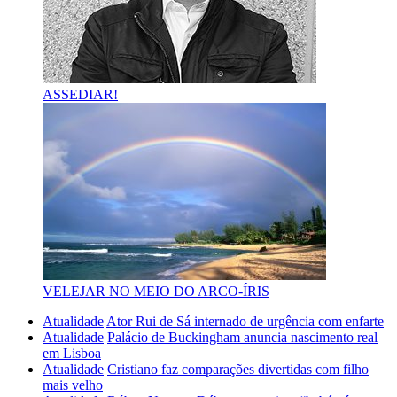
ASSEDIAR!
VELEJAR NO MEIO DO ARCO-ÍRIS
Atualidade
Ator Rui de Sá internado de urgência com enfarte
Atualidade
Palácio de Buckingham anuncia nascimento real
em Lisboa
Atualidade
Cristiano faz comparações divertidas com filho
mais velho