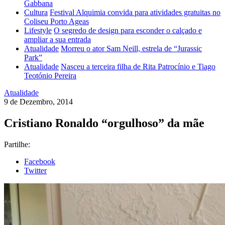
Gabbana
Cultura
Festival Alquimia convida para atividades gratuitas no
Coliseu Porto Ageas
Lifestyle
O segredo de design para esconder o calçado e
ampliar a sua entrada
Atualidade
Morreu o ator Sam Neill, estrela de “Jurassic
Park”
Atualidade
Nasceu a terceira filha de Rita Patrocínio e Tiago
Teotónio Pereira
Atualidade
9 de Dezembro, 2014
Cristiano Ronaldo “orgulhoso” da mãe
Partilhe:
Facebook
Twitter