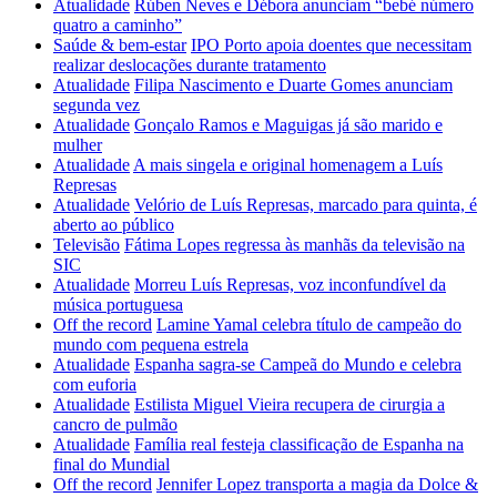
Atualidade
Rúben Neves e Débora anunciam “bebé número
quatro a caminho”
Saúde & bem-estar
IPO Porto apoia doentes que necessitam
realizar deslocações durante tratamento
Atualidade
Filipa Nascimento e Duarte Gomes anunciam
segunda vez
Atualidade
Gonçalo Ramos e Maguigas já são marido e
mulher
Atualidade
A mais singela e original homenagem a Luís
Represas
Atualidade
Velório de Luís Represas, marcado para quinta, é
aberto ao público
Televisão
Fátima Lopes regressa às manhãs da televisão na
SIC
Atualidade
Morreu Luís Represas, voz inconfundível da
música portuguesa
Off the record
Lamine Yamal celebra título de campeão do
mundo com pequena estrela
Atualidade
Espanha sagra-se Campeã do Mundo e celebra
com euforia
Atualidade
Estilista Miguel Vieira recupera de cirurgia a
cancro de pulmão
Atualidade
Família real festeja classificação de Espanha na
final do Mundial
Off the record
Jennifer Lopez transporta a magia da Dolce &