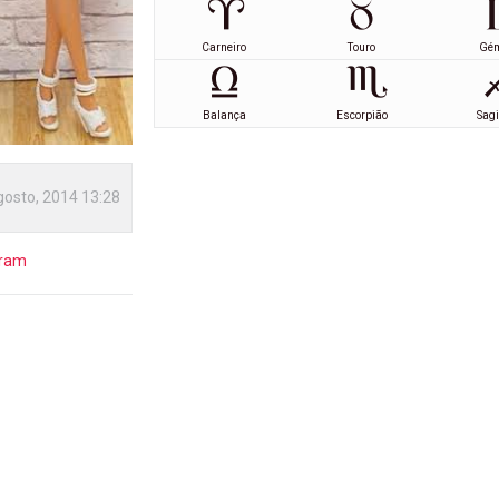
Carneiro
Touro
Gé
Balança
Escorpião
Sagi
gosto, 2014 13:28
gram