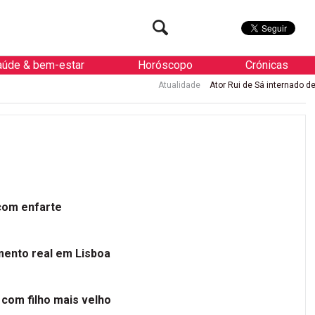
aúde & bem-estar
Horóscopo
Crónicas
Atualidade
Ator Rui de Sá internado de urgência com enfart
 com enfarte
mento real em Lisboa
 com filho mais velho