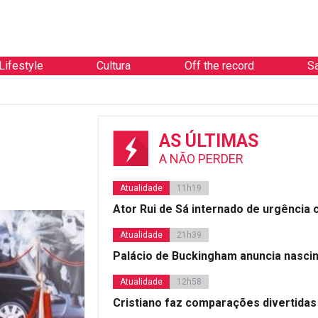
Lifestyle
Cultura
Off the record
S
AS ÚLTIMAS
m
A NÃO PERDER
Atualidade
11h19
Ator Rui de Sá internado de urgência
Atualidade
21h39
Palácio de Buckingham anuncia nasci
Atualidade
12h58
Cristiano faz comparações divertidas