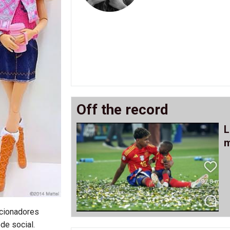
Off the record
L
m
ecionadores
de social.