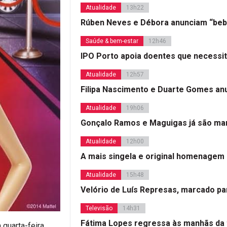
Atualidade
13h22
Rúben Neves e Débora anunciam “beb
Saúde & bem-estar
12h46
IPO Porto apoia doentes que necessi
Atualidade
12h57
Filipa Nascimento e Duarte Gomes a
Atualidade
19h06
Gonçalo Ramos e Maguigas já são mar
Atualidade
12h00
A mais singela e original homenagem
Atualidade
15h48
Velório de Luís Represas, marcado par
Televisão
14h31
Fátima Lopes regressa às manhãs da 
 quarta-feira