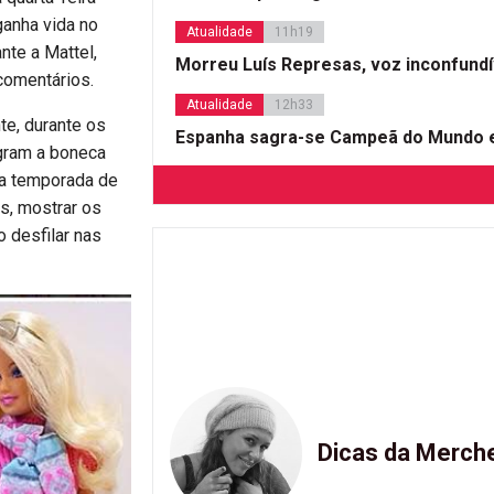
ganha vida no
Atualidade
11h19
nte a Mattel,
Morreu Luís Represas, voz inconfund
comentários.
Atualidade
12h33
te, durante os
Espanha sagra-se Campeã do Mundo e
gram a boneca
 a temporada de
as, mostrar os
 desfilar nas
Dicas da Merch