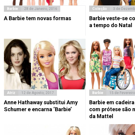
Barbie
28 de Janeiro, 2016
Coleção
3 de Dezemb
A Barbie tem novas formas
Barbie veste-se 
a tempo do Natal
Atriz
12 de Agosto, 2017
Barbie
15 de Fevereiro
Anne Hathaway substitui Amy
Barbie em cadeira
Schumer e encarna ‘Barbie’
com prótese são 
da Mattel