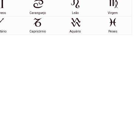
meos
Caranguejo
Leão
Virgem
tário
Capricórnio
Aquário
Peixes