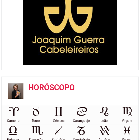
HORÓSCOPO
Carneiro
Touro
Gémeos
Caranguejo
Leão
Virgem
Balança
Escorpião
Sagitário
Capricórnio
Aquário
Peixes