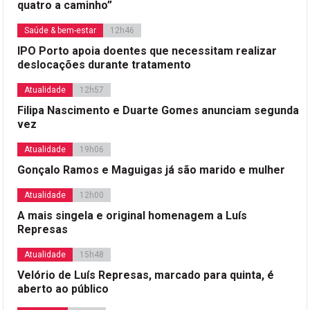
quatro a caminho”
Saúde & bem-estar
12h46
IPO Porto apoia doentes que necessitam realizar
deslocações durante tratamento
Atualidade
12h57
Filipa Nascimento e Duarte Gomes anunciam segunda
vez
Atualidade
19h06
Gonçalo Ramos e Maguigas já são marido e mulher
Atualidade
12h00
A mais singela e original homenagem a Luís
Represas
Atualidade
15h48
Velório de Luís Represas, marcado para quinta, é
aberto ao público