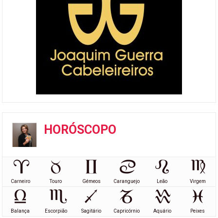
HORÓSCOPO
Carneiro
Touro
Gémeos
Caranguejo
Leão
Virgem
Balança
Escorpião
Sagitário
Capricórnio
Aquário
Peixes