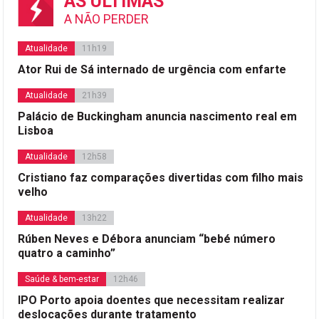
AS ÚLTIMAS
A NÃO PERDER
Atualidade
11h19
Ator Rui de Sá internado de urgência com enfarte
Atualidade
21h39
Palácio de Buckingham anuncia nascimento real em
Lisboa
Atualidade
12h58
Cristiano faz comparações divertidas com filho mais
velho
Atualidade
13h22
Rúben Neves e Débora anunciam “bebé número
quatro a caminho”
Saúde & bem-estar
12h46
IPO Porto apoia doentes que necessitam realizar
deslocações durante tratamento